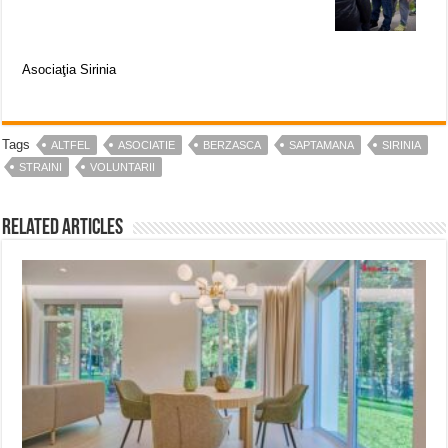
Asociaţia Sirinia
Tags
ALTFEL
ASOCIATIE
BERZASCA
SAPTAMANA
SIRINIA
STRAINI
VOLUNTARII
Related Articles