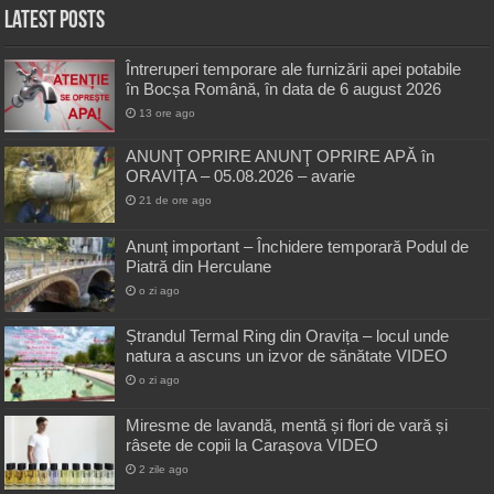
Latest Posts
Întreruperi temporare ale furnizării apei potabile
în Bocșa Română, în data de 6 august 2026
13 ore ago
ANUNŢ OPRIRE ANUNŢ OPRIRE APĂ în
ORAVIȚA – 05.08.2026 – avarie
21 de ore ago
Anunț important – Închidere temporară Podul de
Piatră din Herculane
o zi ago
Ștrandul Termal Ring din Oravița – locul unde
natura a ascuns un izvor de sănătate VIDEO
o zi ago
Miresme de lavandă, mentă și flori de vară și
râsete de copii la Carașova VIDEO
2 zile ago