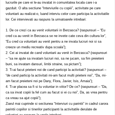
lucrurile pe care ei le-au invatat in comunitatea locala care i-a
gazduit. O alta sectiune “Interviurile cu copiii”, activitate pe care
voluntarii au realizat-o, luand interviu celor care participa la activitatile
lor. Cei intervievati au raspuns la urmatoarele intrebari:
1. De ce crezi ca au venit voluntarii in Berzasca? (raspunsuri – “Eu
cred ca au venit in Berzasca se ne invete cate ceva din cultura lor”,
“Eu cred ca voluntarii au venit pentru a ne invata lucruri noi si sa
creeze un mediu recreativ dupa scoala”);
2. Cei ai invatat de cand voluntarii au venit in Berzasca? (raspunsuri
– “sa ne ajute sa invatam lucruri noi, sa ne jucam, sa fim preieteni
buni, sa invatam dansuri, limbi straine, sa pictam”);
3. Ti-ai facut prieteni noi de cand participi la activitati? (raspunsuri –
“de cand particip la activitati mi-am facut multi prieteni noi”, “Da, mi-
am facut preieteni noi pe Dany, Flora, Javier, Isis, Amaia”);
4. Ti-ar placea sa fi si tu voluntar in viitor? De ce? (raspunsuri – “Da,
ca sa invat copiii la fel cum au facut si ei cu noi”, Da, as vrea pentru
ca vreau sa ajut copiii”);
Ziarul mai cuprinde si sectiunea “Interviuri cu parintii” in cadrul carora
parintii copiilor si tinerilor participanti la activitatile derulate de
voluntari au raspuns la unele intrebari: