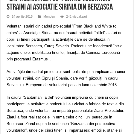
straini ai Asociatie Sirinia din Berzasca
14 aprilie 2015
Monden
242 vizualizari
Voluntarii straini din cadrul proiectulul “From Black and White to
colors” al Asociaţiei Sirina, au desfasurat activitati “altfel” alaturi de
copiii si tinerii participanti la activităţile care se deruleaza in
localitatea Berzasca, Caraş Severin. Proiectul se încadrează într-o
acţiune-cheie, mobilitatea tinerilor, finanţat de Comisia Europeană
prin programul Erasmus+.
Activităţile din cadrul proiectului sunt realizate prin implicarea a cinci
voluntari străini, din Cipru şi Spania, care vor fi găzduiţi în cadrul
Serviciului European de Voluntariat pana in luna noiembrie 2015.
In cadrul “Saptamanii altfel” voluntarii impreuna cu tinerii si copiii
participanti la activitatile proiectului au vizitat o fabrica de textile din
Berazaca, unde voluntarii au impartiti personalului Ziarul Proiectului.
Ziarul a fost realizat de ei in urma celor cinci luni petrecute in
Berzasca. Ziarul cuprinde sectiunea “Berzasca din perspectiva
voluntarilor”, unde cei cinci tineri isi impartasesc emotiile, starile si