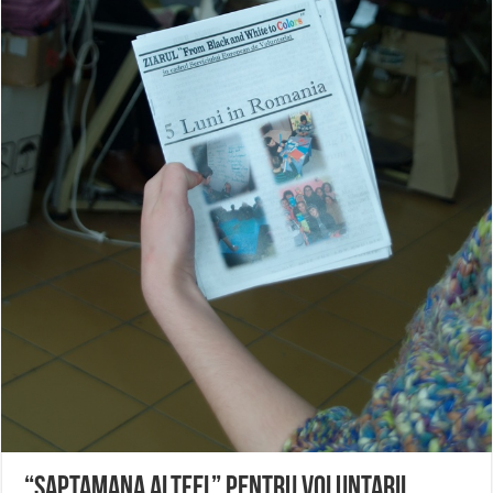
ANUNŢ OPRIRE APĂ în CARANSEBEȘ avarie
ANUNȚ OPRIRE APĂ în Reșița, cartier Țerova – avarie – 04.08.2026
ANUNȚ OPRIRE APĂ în Reșița – avarie – 03.08.2026 – Calea Caransebeșului
“Saptamana Altfel” pentru voluntarii