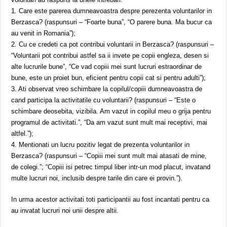
1. Care este parerea dumneavoastra despre perezenta voluntarilor in
Berzasca? (raspunsuri – “Foarte buna”, “O parere buna. Ma bucur ca
au venit in Romania”);
2. Cu ce credeti ca pot contribui voluntarii in Berzasca? (raspunsuri –
“Voluntarii pot contribui astfel sa ii invete pe copii engleza, desen si
alte lucrurile bune”, “Ce vad copiii mei sunt lucruri estraordinar de
bune, este un proiet bun, eficient pentru copii cat si pentru adulti”);
3. Ati observat vreo schimbare la copilul/copiii dumneavoastra de
cand participa la activitatile cu voluntarii? (raspunsuri – “Este o
schimbare deosebita, vizibila. Am vazut in copilul meu o grija pentru
programul de activitati.”, “Da am vazut sunt mult mai receptivi, mai
altfel.”);
4. Mentionati un lucru pozitiv legat de prezenta voluntarilor in
Berzasca? (raspunsuri – “Copiii mei sunt mult mai atasati de mine,
de colegi.”; “Copiii isi petrec timpul liber intr-un mod placut, invatand
multe lucruri noi, inclusib despre tarile din care ei provin.”).
In urma acestor activitati toti participantii au fost incantati pentru ca
au invatat lucruri noi unii despre altii.