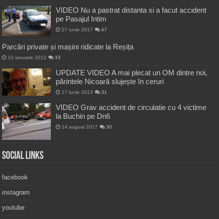
VIDEO Nu a pastrat distanta si a facut accident
pe Pasajul Intim
27 iunie 2017
47
Parcări private și mașini ridicate la Reșița
10 ianuarie 2012
33
UPDATE VIDEO A mai plecat un OM dintre noi,
părintele Nicoară slujește în ceruri
17 iunie 2013
31
VIDEO Grav accident de circulatie cu 4 victime
la Buchin pe Dn6
14 august 2017
30
Social Links
facebook
instagram
youtube