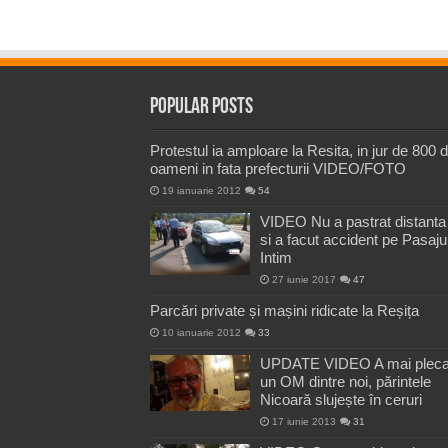
Popular Posts
Protestul ia amploare la Resita, in jur de 800 
oameni in fata prefecturii VIDEO/FOTO
19 ianuarie 2012
54
VIDEO Nu a pastrat distanta
si a facut accident pe Pasaju
Intim
27 iunie 2017
47
Parcări private și mașini ridicate la Reșița
10 ianuarie 2012
33
UPDATE VIDEO A mai pleca
un OM dintre noi, părintele
Nicoară slujește în ceruri
17 iunie 2013
31