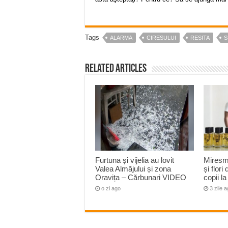
Tags
ALARMA
CIRESULUI
RESITA
S
Related Articles
Furtuna și vijelia au lovit
Miresm
Valea Almăjului și zona
și flori
Oravița – Cărbunari VIDEO
copii 
o zi ago
3 zile 