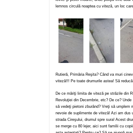
lemnos circulă noaptea cu viteză, un loc car
Rutieră, Primăria Reşita? Când va muri cinev
viteză!!! Pe toate drumurile astea! Să redu
De ce măriţi limita de viteză pe străzile din R
Revoluţiei din Decembrie, etc? De ce? Unde 
să vedeţi pietoni zburând? Vreţi să umplem m
nevoie de suplimente de viteză! Azi am dus un
strada Cireşului, drumul spre sura! Acest dr
se merge cu 80 lejer, aici sunt familii cu copi
asta aşteptaţi? Pentru ce? Să se ajungă mai r