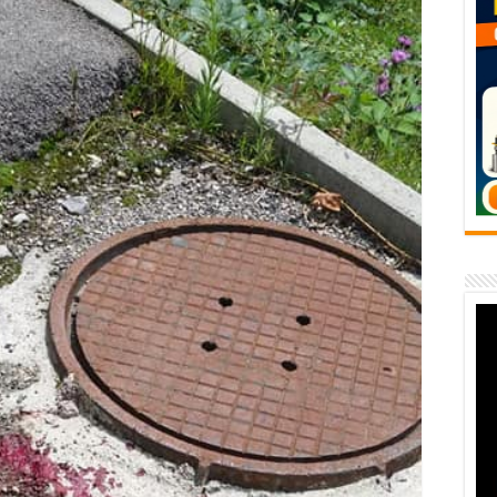
vița – locul unde natura a ascuns un izvor de sănătate VIDEO
flori de vară și râsete de copii la Carașova VIDEO
– avarie – 04.08.2026 – str. Văliugului și Plastomet
SEBEȘ – 04.08.2026 – avarie – Calea Severinului
RANSEBEȘ avarie