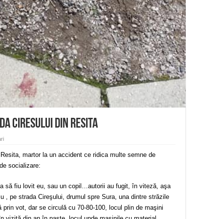
a Ciresului din Resita
ri
 Resita, martor la un accident ce ridica multe semne de
de socializare:
a să fiu lovit eu, sau un copil…autorii au fugit, în viteză, aşa
 , pe strada Cireşului, drumul spre Sura, una dintre străzile
rin vot, dar se circulă cu 70-80-100, locul plin de maşini
 în vizită din an în paşte, locul unde maşinile cu material