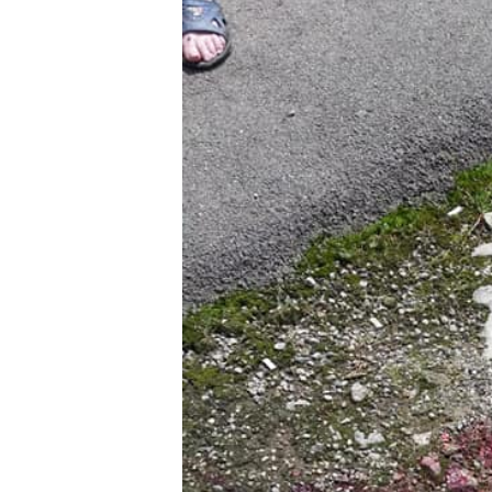
Ștrandul Termal Ring din Ora
Miresme de lavandă, mentă și 
ANUNȚ OPRIRE APĂ în Reșița 
ANUNŢ OPRIRE APĂ în CARAN
ANUNŢ OPRIRE APĂ în CA