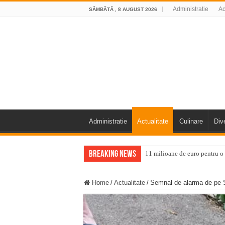
Administratie
Ac
SÂMBĂTĂ , 8 AUGUST 2026
Administratie
Actualitate
Culinare
Div
Breaking News
11 milioane de euro pentru
Furtuna și vijelia au lovit V
Home
/
Actualitate
/
Semnal de alarma de pe S
Întreruperi temporare ale fur
ANUNŢ OPRIRE ANUNŢ OPRIR
Anunț important – Închidere 