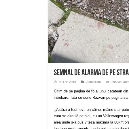
Semnal de alarma de pe Strad
30 iulie 2018
Actualitate
298 vizualiza
Citim de pe pagina de fb al unui cetatean din
intrebare. Iata ce scrie Razvan pe pagina sa 
,,Astăzi a fost lovit un câine, mâine s-ar pute
cum se circulă pe aici, cu un Volkswagen roşu
alea unde s-a pus viteză maximă la 60km/oră p
lovite şi pisici moarte, unde poliţia vine doar