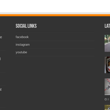
Social Links
La
de
facebook
instagram
youtube
l
t
2 