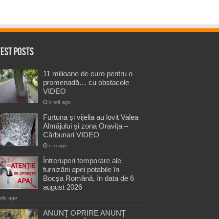
test Posts
11 milioane de euro pentru o
promenadă… cu obstacole
VIDEO
o oră ago
Furtuna și vijelia au lovit Valea
Almăjului și zona Oravița –
Cărbunari VIDEO
o zi ago
Întreruperi temporare ale
furnizării apei potabile în
Bocșa Română, în data de 6
august 2026
zile ago
ANUNŢ OPRIRE ANUNŢ