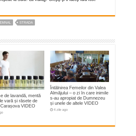
EMNAL
STRADA
Întâlnirea Femeilor din Valea
Almăjului – o zi în care inimile
e de lavandă, mentă
s-au apropiat de Dumnezeu
 de vară și râsete de
și unele de altele VIDEO
la Carașova VIDEO
4 zile ago
ago