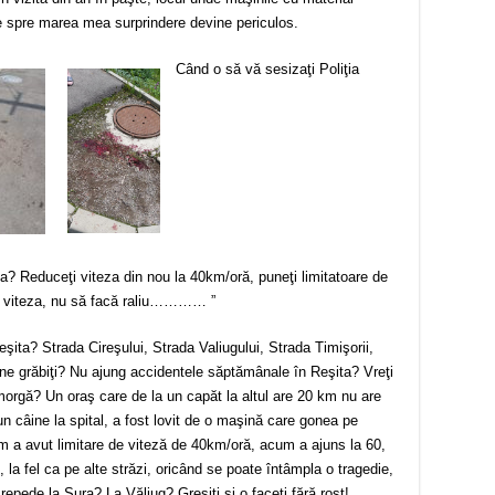
e spre marea mea surprindere devine periculos.
Când o să vă sesizaţi Poliţia
a? Reduceţi viteza din nou la 40km/oră, puneţi limitatoare de
că viteza, nu să facă raliu………… ”
eşita? Strada Cireşului, Strada Valiugului, Strada Timişorii,
ne grăbiţi? Nu ajung accidentele săptămânale în Reşita? Vreţi
orgă? Un oraş care de la un capăt la altul are 20 km nu are
 câine la spital, a fost lovit de o maşină care gonea pe
um a avut limitare de viteză de 40km/oră, acum a ajuns la 60,
i, la fel ca pe alte străzi, oricând se poate întâmpla o tragedie,
epede la Sura? La Văliug? Greşiţi şi o faceţi fără rost!