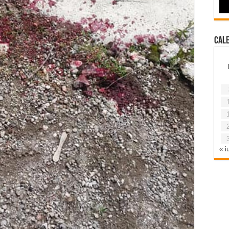
Cal
« iu