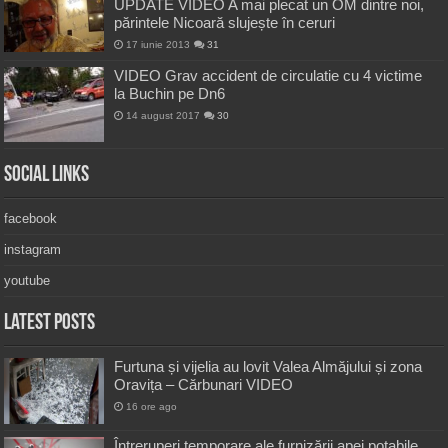
UPDATE VIDEO A mai plecat un OM dintre noi,
părintele Nicoară slujește în ceruri
17 iunie 2013
31
VIDEO Grav accident de circulatie cu 4 victime
la Buchin pe Dn6
14 august 2017
30
Social Links
facebook
instagram
youtube
Latest Posts
Furtuna și vijelia au lovit Valea Almăjului și zona
Oravița – Cărbunari VIDEO
16 ore ago
Întreruperi temporare ale furnizării apei potabile