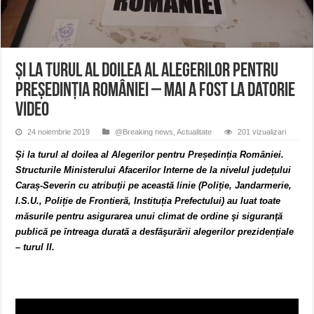
ANUNŢ OPRIRE APĂ în CARANSEBEȘ – 04.08.2026 – avarie – Calea Severinu
ANUNŢ OPRIRE APĂ în CARANSEBEȘ avarie
ANUNȚ OPRIRE APĂ în Reșița, cartier Țerova – avarie – 04.08.2026
Și la turul al doilea al Alegerilor pentru
Președinția României – MAI a fost la datorie
VIDEO
24 noiembrie 2019
@Breaking news
,
Actualitate
201 vizualizari
Și la turul al doilea al Alegerilor pentru Președinția României.
Structurile Ministerului Afacerilor Interne de la nivelul județului
Caraș-Severin cu atribuții pe această linie (Poliție, Jandarmerie,
I.S.U., Poliție de Frontieră, Instituția Prefectului)
a
u
luat toate
măsurile pentru asigurarea unui climat de
ordine
şi siguranţă
publică pe întreaga durată a desfăşurării alegerilor
prezidențiale
– turul II.