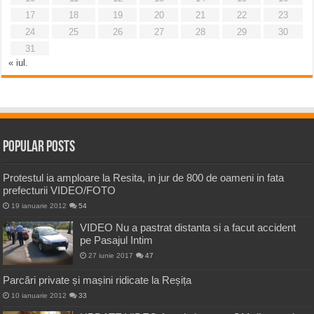
17
18
19
20
21
22
23
24
25
26
27
28
29
30
31
« iul.
Popular Posts
Protestul ia amploare la Resita, in jur de 800 de oameni in fata
prefecturii VIDEO/FOTO
19 ianuarie 2012
54
VIDEO Nu a pastrat distanta si a facut accident
pe Pasajul Intim
27 iunie 2017
47
Parcări private și mașini ridicate la Reșița
10 ianuarie 2012
33