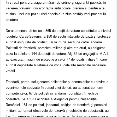
în stradă pentru a asigura măsuri de ordine şi siguranță publică, în
vederea prevenirii oricăror fapte antisociale, precum și pentru alte
misiuni, inclusiv paza urnei speciale în ziua desfășurării procesului
electoral.
De asemenea, dintre cele 365 de secţii de votare constituite la nivelul
județului Caraș-Severin, la 150 de secții măsurile de pază şi protecţie
au fost asigurate de polițiști, iar la 71 de secții de către jandarmi.
Polițiștii de frontieră, pompierii militari și alte structuri, au asigurat
paza la celelalte 144 de secții de votare. Alți 82 de angajați ai M.A.I.
au executat misiuni de protecție a celor 77 de locații inițiale în care
au fost depozitate buletinele de vot și celelalte materiale necesare
votării.
Totodată, pentru soluţionarea solicitărilor şi semnalărilor cu privire la
evenimentele sesizate în cursul zilei de ieri, au acționat conform
competenţelor, 67 de poliţişti și jandarmi, constituiţi în echipe
operative. Și la turul al doilea al Alegerilor pentru Președinția
României. 181 de polițiști, jandarmi, polițiști de frontieră și pompieri
militari, au format efectivele de rezervă și echipele de specialiști, au
fost în permanenţă pregătite să acţioneze, dacă situaţia operativă o