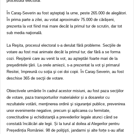
procesului electoral.
În Caraş-Severin au fost aşteptaţi la urne, peste 265.000 de alegători.
În prima parte a zilei, au votat aproximativ 75.000 de cărășeni,
prezenta la vot fiind mai mare decât la primul tur de scrutin, dar tot
sub media naţională.
La Reşita, procesul electoral s-a derulat fără probleme. Secţiile de
votare au fost mai animate decât la primul tur, dar fără a se forma
cozi. Reşiţenii care au venit la vot, au aşteptări foarte mari de la
preşedintele ţării. La orele amiezii, s-a prezentat la vot şi primarul
Resitei, împreună cu soţia şi cei doi copii. În Caraş-Severin, au fost
deschise 365 de secţii de votare.
Obiectivele urmărite în cadrul acestor misiuni, au fost paza secţiilor
de votare, paza transporturilor materialelor și a dosarelor cu
rezultatele votării, menţinerea ordinii şi siguranţei publice, prevenirea
unor evenimente negative, precum şi aplicarea cu fermitate,
corectitudine şi echidistanţă a prevederilor legale atunci când se
constată încălcări ale legii. Și la turul al doilea al Alegerilor pentru
Președinția României. 98 de poliţişti, jandarmi și alte forțe s-au aflat