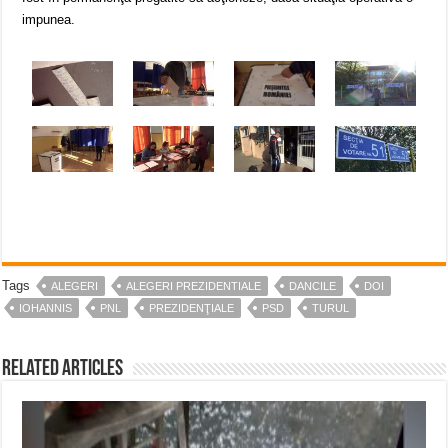
impunea.
Tags
ALEGERI
ALEGERI PREZIDENTIALE
DANCILE
DOI
IOHANNIS
PNL
PREZIDENŢIALE
PSD
TURUL
Related Articles