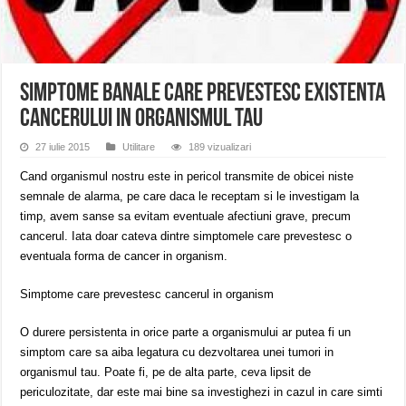
ANUNŢ OPRIRE APĂ în CARANSEBEȘ – 04.08.2026 – avarie – Calea Severinu
ANUNŢ OPRIRE APĂ în CARANSEBEȘ avarie
ANUNȚ OPRIRE APĂ în Reșița, cartier Țerova – avarie – 04.08.2026
Simptome banale care prevestesc existenta
cancerului in organismul tau
27 iulie 2015
Utilitare
189 vizualizari
Cand organismul nostru este in pericol transmite de obicei niste
semnale de alarma, pe care daca le receptam si le investigam la
timp, avem sanse sa evitam eventuale afectiuni grave, precum
cancerul. Iata doar cateva dintre simptomele care prevestesc o
eventuala forma de cancer in organism.
Simptome care prevestesc cancerul in organism
O durere persistenta in orice parte a organismului ar putea fi un
simptom care sa aiba legatura cu dezvoltarea unei tumori in
organismul tau. Poate fi, pe de alta parte, ceva lipsit de
periculozitate, dar este mai bine sa investighezi in cazul in care simti