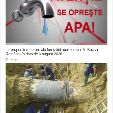
Întreruperi temporare ale furnizării apei potabile în Bocșa
Română, în data de 6 august 2026
o zi ago