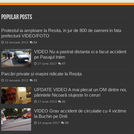
Popular Posts
Protestul ia amploare la Resita, in jur de 800 de oameni in fata
prefecturii VIDEO/FOTO
19 ianuarie 2012
54
VIDEO Nu a pastrat distanta si a facut accident
pe Pasajul Intim
27 iunie 2017
47
Parcări private și mașini ridicate la Reșița
10 ianuarie 2012
33
UPDATE VIDEO A mai plecat un OM dintre noi,
părintele Nicoară slujește în ceruri
17 iunie 2013
31
VIDEO Grav accident de circulatie cu 4 victime
la Buchin pe Dn6
14 august 2017
30