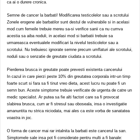
ca ai o durere cronica.
Semne de cancer la barbati! Modificarea testicolelor sau a scrotului
Zonele erogene ale barbatilor sunt destul de vulnerabile si in acelasi
mod cum femeile trebuie mereu sa-si verifice sanii ca nu cumva
acestia sa aiba noduli, in acelasi mod si barbatii trebuie sa
urmareasca eventualele modificari la nivelul testicolelor sau a
scrotului. Nu trebuiesc ignorate semne precum umflaturi ale scrotului,
noduli sau o senzatie de greutate ciudata a scrotului.
Pierderea brusca in greutate poate prevesti existenta cancerului
In cazul in care pierzi peste 10% din greutatea corporala intr-un timp
foarte scurt si fara sa fi tinut vreo dieta, acest lucru nu poate fi un
semn bun. Aceste simptome trebuie verificate de urgenta de catre un
medic specialist. Ar putea sa fie alti factori care sa fi provocat
slabirea brusca, cum ar fi stresul sau oboseala, insa o investigatie
amanuntita nu strica niciodata, mai ales ca este vorba de sanatatea
voastra in joc.
O forma de cancer mai rar intalnita la barbati este cancerul la san.
Simptomele sale insa pot fi considerate pentru multi a fi banale: