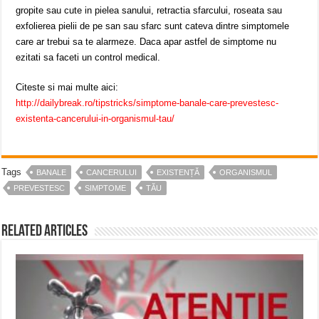
gropite sau cute in pielea sanului, retractia sfarcului, roseata sau
exfolierea pielii de pe san sau sfarc sunt cateva dintre simptomele
care ar trebui sa te alarmeze. Daca apar astfel de simptome nu
ezitati sa faceti un control medical.
Citeste si mai multe aici:
http://dailybreak.ro/tipstricks/simptome-banale-care-prevestesc-
existenta-cancerului-in-organismul-tau/
Tags
BANALE
CANCERULUI
EXISTENȚĂ
ORGANISMUL
PREVESTESC
SIMPTOME
TĂU
Related Articles