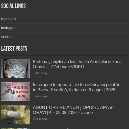
Social Links
facebook
instagram
youtube
Latest Posts
Furtuna și vijelia au lovit Valea Almăjului și zona
Oravița – Cărbunari VIDEO
3 ore ago
Întreruperi temporare ale furnizării apei potabile
în Bocșa Română, în data de 6 august 2026
o zi ago
ANUNŢ OPRIRE ANUNŢ OPRIRE APĂ în
ORAVIȚA – 05.08.2026 – avarie
o zi ago