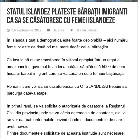
ANUNŢ OPRIRE APĂ în CARANSEBEȘ avarie
ANUNȚ OPRIRE APĂ în Reșița, cartier Țerova – avarie – 04.08.2026
Statul islandez plateste bărbaţii imigranti
ca sa se căsătoresc cu femei islandeze
ANUNȚ OPRIRE APĂ în Reșița – avarie – 03.08.2026 – Calea Caransebeșului
16 septembrie 2017
Diverse
317 vizualizari
În Islanda situaţia demografică este foarte deplorabilă – aici numărul
femeilor este de două ori mai mare decât cel al bărbaţilor.
Ca insula să nu se transforme în viitorul apropiat într-un regat al
amazoanelor, guvernul Islandei a hotărât să plătescă 5000 de euro
fiecărui bărbat imigrant care se va căsători cu o femeie băştinaşă.
Romanii care vor sa se casatoreasca cu O ISLANDEZAl trebuie sa
parcurga cateva etape.
In primul rand, se va solicita o autorizatie de casatorie la Registrul
Civil din provincia unde se va oficia ceremonia de casatorie, aici vi
se vor da toate informatiile privind datele si documentele de care
aveti nevoie.
Printre documentele solicitate de aceasta institutie sunt necesare: