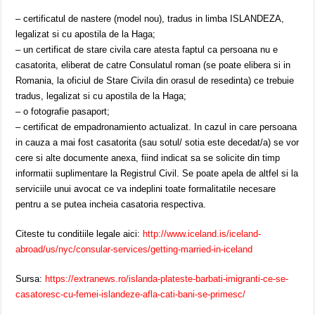
– certificatul de nastere (model nou), tradus in limba ISLANDEZA,
legalizat si cu apostila de la Haga;
– un certificat de stare civila care atesta faptul ca persoana nu e
casatorita, eliberat de catre Consulatul roman (se poate elibera si in
Romania, la oficiul de Stare Civila din orasul de resedinta) ce trebuie
tradus, legalizat si cu apostila de la Haga;
– o fotografie pasaport;
– certificat de empadronamiento actualizat. In cazul in care persoana
in cauza a mai fost casatorita (sau sotul/ sotia este decedat/a) se vor
cere si alte documente anexa, fiind indicat sa se solicite din timp
informatii suplimentare la Registrul Civil. Se poate apela de altfel si la
serviciile unui avocat ce va indeplini toate formalitatile necesare
pentru a se putea incheia casatoria respectiva.
Citeste tu conditiile legale aici:
http://www.iceland.is/iceland-
abroad/us/nyc/consular-services/getting-married-in-iceland
Sursa:
https://extranews.ro/islanda-plateste-barbati-imigranti-ce-se-
casatoresc-cu-femei-islandeze-afla-cati-bani-se-primesc/