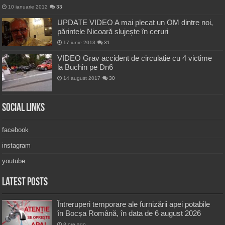
10 ianuarie 2012
33
UPDATE VIDEO A mai plecat un OM dintre noi,
părintele Nicoară slujește în ceruri
17 iunie 2013
31
VIDEO Grav accident de circulatie cu 4 victime
la Buchin pe Dn6
14 august 2017
30
Social Links
facebook
instagram
youtube
Latest Posts
Întreruperi temporare ale furnizării apei potabile
în Bocșa Română, în data de 6 august 2026
8 ore ago