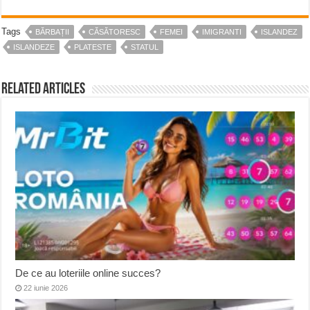
Tags
BĂRBAȚII
CĂSĂTORESC
FEMEI
IMIGRANTI
ISLANDEZ
ISLANDEZE
PLATESTE
STATUL
Related Articles
De ce au loteriile online succes?
22 iunie 2026