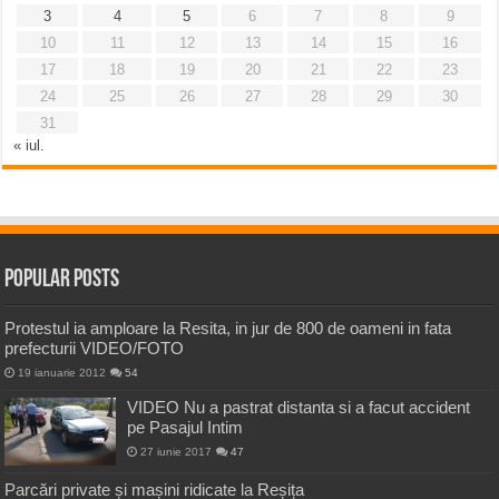
3
4
5
6
7
8
9
10
11
12
13
14
15
16
17
18
19
20
21
22
23
24
25
26
27
28
29
30
31
« iul.
Popular Posts
Protestul ia amploare la Resita, in jur de 800 de oameni in fata
prefecturii VIDEO/FOTO
19 ianuarie 2012
54
VIDEO Nu a pastrat distanta si a facut accident
pe Pasajul Intim
27 iunie 2017
47
Parcări private și mașini ridicate la Reșița