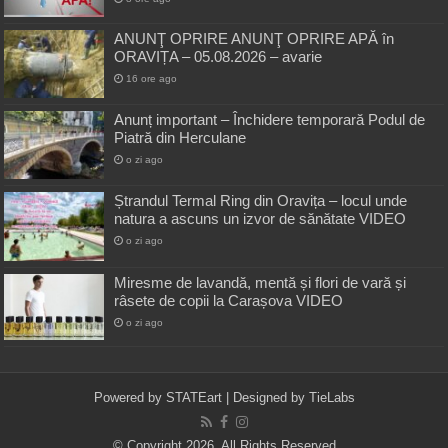
ANUNŢ OPRIRE ANUNŢ OPRIRE APĂ în
ORAVIȚA – 05.08.2026 – avarie
16 ore ago
Anunț important – Închidere temporară Podul de
Piatră din Herculane
o zi ago
Ștrandul Termal Ring din Oravița – locul unde
natura a ascuns un izvor de sănătate VIDEO
o zi ago
Miresme de lavandă, mentă și flori de vară și
râsete de copii la Carașova VIDEO
o zi ago
Powered by
STATEart
| Designed by
TieLabs
© Copyright 2026, All Rights Reserved