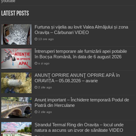
youtube
Latest Posts
Furtuna și vijelia au lovit Valea Almăjului și zona
Oravița – Cărbunari VIDEO
13 ore ago
Întreruperi temporare ale furnizării apei potabile
în Bocșa Română, în data de 6 august 2026
o zi ago
ANUNŢ OPRIRE ANUNŢ OPRIRE APĂ în
ORAVIȚA – 05.08.2026 – avarie
2 zile ago
Anunț important – Închidere temporară Podul de
Piatră din Herculane
2 zile ago
Ștrandul Termal Ring din Oravița – locul unde
natura a ascuns un izvor de sănătate VIDEO