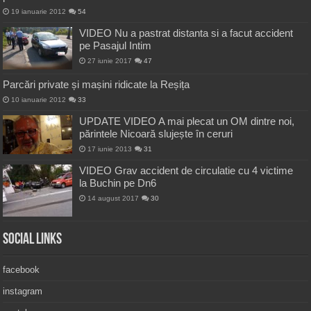
19 ianuarie 2012
54
VIDEO Nu a pastrat distanta si a facut accident
pe Pasajul Intim
27 iunie 2017
47
Parcări private și mașini ridicate la Reșița
10 ianuarie 2012
33
UPDATE VIDEO A mai plecat un OM dintre noi,
părintele Nicoară slujește în ceruri
17 iunie 2013
31
VIDEO Grav accident de circulatie cu 4 victime
la Buchin pe Dn6
14 august 2017
30
Social Links
facebook
instagram