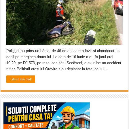
ANUNŢ OPRIRE APĂ în CARANSEBEȘ – 04.08.2026 – avarie – Calea Severinu
ANUNŢ OPRIRE APĂ în CARANSEBEȘ avarie
ANUNȚ OPRIRE APĂ în Reșița, cartier Țerova – avarie – 04.08.2026
Polițiștii au prins un bărbat de 46 de ani care a lovit și abandonat un
copil pe marginea drumului. La data de 16 iunie a.c., în jurul orei
19.29, pe DJ 573, pe raza localității Secășeni, a avut loc un accident
rutier. Polițiștii orașului Oravița s-au deplasat la fața locului …
Citeste mai mult