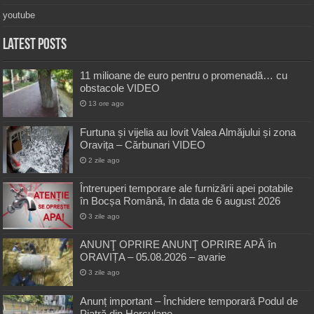
youtube
Latest Posts
11 milioane de euro pentru o promenadă… cu
obstacole VIDEO
13 ore ago
Furtuna și vijelia au lovit Valea Almăjului și zona
Oravița – Cărbunari VIDEO
2 zile ago
Întreruperi temporare ale furnizării apei potabile
în Bocșa Română, în data de 6 august 2026
3 zile ago
ANUNŢ OPRIRE ANUNŢ OPRIRE APĂ în
ORAVIȚA – 05.08.2026 – avarie
3 zile ago
Anunț important – Închidere temporară Podul de
Piatră din Herculane