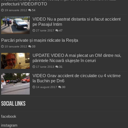
prefecturii VIDEO/FOTO
19 ianuarie 2012
54
VIDEO Nu a pastrat distanta si a facut accident
pe Pasajul Intim
27 iunie 2017
47
Parcări private și mașini ridicate la Reșița
10 ianuarie 2012
33
UPDATE VIDEO A mai plecat un OM dintre noi,
părintele Nicoară slujește în ceruri
17 iunie 2013
31
VIDEO Grav accident de circulatie cu 4 victime
la Buchin pe Dn6
14 august 2017
30
Social Links
facebook
instagram