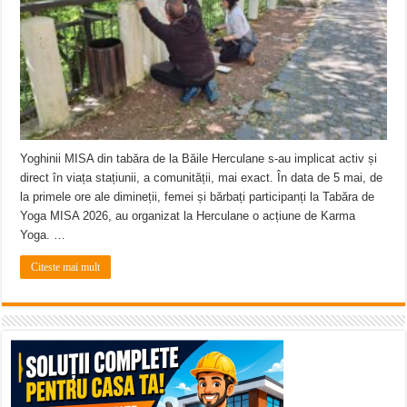
ANUNȚ OPRIRE APĂ în Reșița – avarie – 04.08.2026 – str. Văliugului și Plasto
ANUNŢ OPRIRE APĂ în CARANSEBEȘ – 04.08.2026 – avarie – Calea Severinu
ANUNŢ OPRIRE APĂ în CARANSEBEȘ avarie
Yoghinii MISA din tabăra de la Băile Herculane s-au implicat activ și
direct în viața stațiunii, a comunității, mai exact. În data de 5 mai, de
la primele ore ale dimineții, femei și bărbați participanți la Tabăra de
Yoga MISA 2026, au organizat la Herculane o acțiune de Karma
Yoga. …
Citeste mai mult