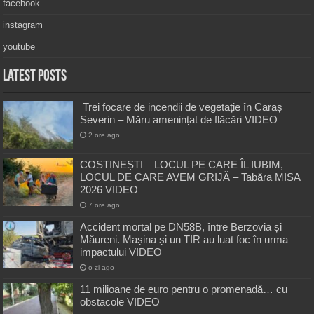
facebook
instagram
youtube
Latest Posts
Trei focare de incendii de vegetație în Caraș
Severin – Măru amenințat de flăcări VIDEO
2 ore ago
COSTINEȘTI – LOCUL PE CARE ÎL IUBIM,
LOCUL DE CARE AVEM GRIJĂ – Tabăra MISA
2026 VIDEO
7 ore ago
Accident mortal pe DN58B, între Berzovia și
Măureni. Mașina și un TIR au luat foc în urma
impactului VIDEO
o zi ago
11 milioane de euro pentru o promenadă… cu
obstacole VIDEO