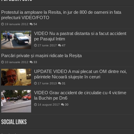
Protestul ia amploare la Resita, in jur de 800 de oameni in fata
prefecturii VIDEO/FOTO
19 ianuarie 2012
54
VIDEO Nu a pastrat distanta si a facut accident
pe Pasajul Intim
27 iunie 2017
47
Parcări private și mașini ridicate la Reșița
10 ianuarie 2012
33
UPDATE VIDEO A mai plecat un OM dintre noi,
părintele Nicoară slujește în ceruri
17 iunie 2013
31
VIDEO Grav accident de circulatie cu 4 victime
la Buchin pe Dn6
14 august 2017
30
Social Links