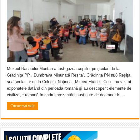
Anunț important – Închidere temporară Podul de Piatră din Herculane
Ștrandul Termal Ring din Oravița – locul unde natura a ascuns un izvor de sănă
Miresme de lavandă, mentă și flori de vară și râsete de copii la Carașova VIDEO
Muzeul Banatului Montan a fost gazda copiilor preşcolari de la
Grădinița PP ,,Dumbrava Minunată Reșița”, Grădiniţa PN nr.8 Reşiţa
şi a şcolarilor de la Colegiul Naţional „Mircea Eliade”. Copiii au vizitat
exponatele datând din perioada romană şi au descoperit elemente de
civilizaţie romană în cadrul prezentării susţinute de doamna dr. …
Citeste mai mult