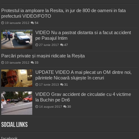
Protestul ia amploare la Resita, in jur de 800 de oameni in fata
prefecturii VIDEO/FOTO
19 ianuarie 2012
54
VIDEO Nu a pastrat distanta si a facut accident
pe Pasajul Intim
27 iunie 2017
47
Parcări private și mașini ridicate la Reșița
10 ianuarie 2012
33
UPDATE VIDEO A mai plecat un OM dintre noi,
părintele Nicoară slujește în ceruri
17 iunie 2013
31
VIDEO Grav accident de circulatie cu 4 victime
la Buchin pe Dn6
14 august 2017
30
Social Links
facebook