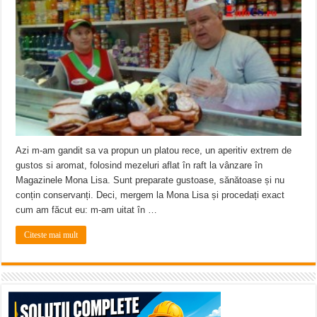
ANUNŢ OPRIRE APĂ în CARANSEBEȘ avarie
ANUNȚ OPRIRE APĂ în Reșița, cartier Țerova – avarie – 04.08.2026
ANUNȚ OPRIRE APĂ în Reșița – avarie – 03.08.2026 – Calea Caransebeșului
Azi m-am gandit sa va propun un platou rece, un aperitiv extrem de
gustos si aromat, folosind mezeluri aflat în raft la vânzare în
Magazinele Mona Lisa. Sunt preparate gustoase, sănătoase și nu
conțin conservanți. Deci, mergem la Mona Lisa și procedați exact
cum am făcut eu: m-am uitat în …
Citeste mai mult