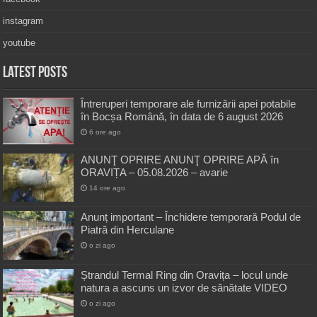
instagram
youtube
Latest Posts
Întreruperi temporare ale furnizării apei potabile
în Bocșa Română, în data de 6 august 2026
6 ore ago
ANUNŢ OPRIRE ANUNŢ OPRIRE APĂ în
ORAVIȚA – 05.08.2026 – avarie
14 ore ago
Anunț important – Închidere temporară Podul de
Piatră din Herculane
o zi ago
Ștrandul Termal Ring din Oravița – locul unde
natura a ascuns un izvor de sănătate VIDEO
o zi ago