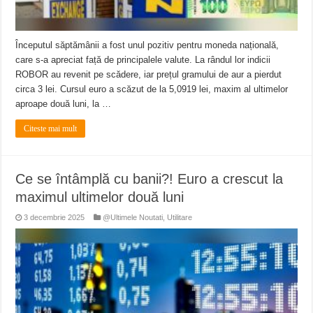
Începutul săptămânii a fost unul pozitiv pentru moneda națională,
care s-a apreciat față de principalele valute. La rândul lor indicii
ROBOR au revenit pe scădere, iar prețul gramului de aur a pierdut
circa 3 lei. Cursul euro a scăzut de la 5,0919 lei, maxim al ultimelor
aproape două luni, la …
Citeste mai mult
Ce se întâmplă cu banii?! Euro a crescut la
maximul ultimelor două luni
3 decembrie 2025
@Ultimele Noutati
,
Utilitare