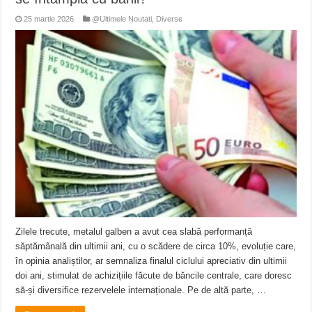
25 martie 2026
@Ultimele Noutati
,
Diverse
Zilele trecute, metalul galben a avut cea slabă performanță
săptămânală din ultimii ani, cu o scădere de circa 10%, evoluție care,
în opinia analiștilor, ar semnaliza finalul ciclului apreciativ din ultimii
doi ani, stimulat de achizițiile făcute de băncile centrale, care doresc
să-și diversifice rezervelele internaționale. Pe de altă parte, …