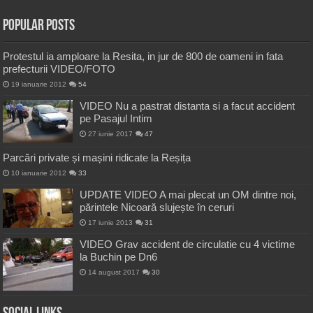
Popular Posts
Protestul ia amploare la Resita, in jur de 800 de oameni in fata
prefecturii VIDEO/FOTO
19 ianuarie 2012
54
VIDEO Nu a pastrat distanta si a facut accident
pe Pasajul Intim
27 iunie 2017
47
Parcări private și mașini ridicate la Reșița
10 ianuarie 2012
33
UPDATE VIDEO A mai plecat un OM dintre noi,
părintele Nicoară slujește în ceruri
17 iunie 2013
31
VIDEO Grav accident de circulatie cu 4 victime
la Buchin pe Dn6
14 august 2017
30