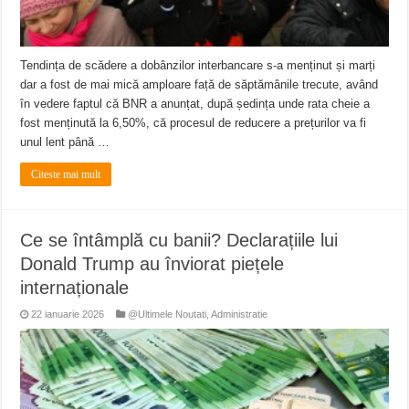
Tendința de scădere a dobânzilor interbancare s-a menținut și marți
dar a fost de mai mică amploare față de săptămânile trecute, având
în vedere faptul că BNR a anunțat, după ședința unde rata cheie a
fost menținută la 6,50%, că procesul de reducere a prețurilor va fi
unul lent până …
Citeste mai mult
Ce se întâmplă cu banii? Declarațiile lui
Donald Trump au înviorat piețele
internaționale
22 ianuarie 2026
@Ultimele Noutati
,
Administratie