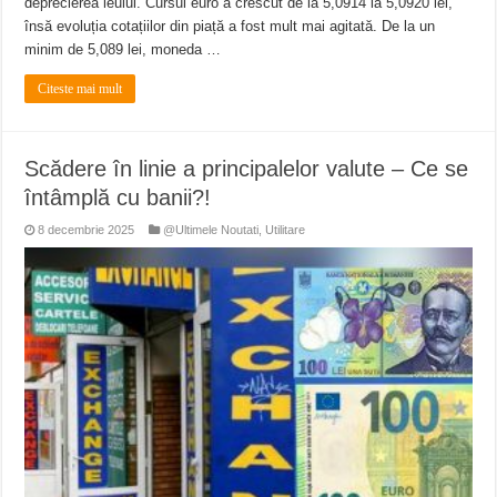
deprecierea leului. Cursul euro a crescut de la 5,0914 la 5,0920 lei,
însă evoluția cotațiilor din piață a fost mult mai agitată. De la un
minim de 5,089 lei, moneda …
Citeste mai mult
Scădere în linie a principalelor valute – Ce se
întâmplă cu banii?!
8 decembrie 2025
@Ultimele Noutati
,
Utilitare