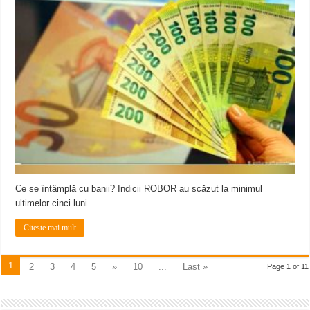
Ce se întâmplă cu banii? Indicii ROBOR au scăzut la minimul
ultimelor cinci luni
Citeste mai mult
1
2
3
4
5
»
10
...
Last »
Page 1 of 11