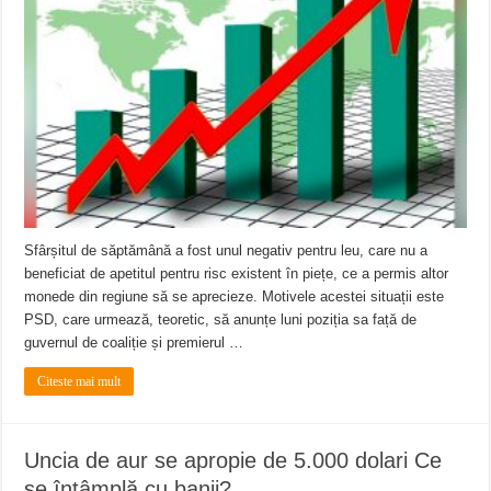
ANUNŢ OPRIRE ANUNŢ OPRIRE APĂ în ORAVIȚA – 05.08.2026 – avarie
Anunț important – Închidere temporară Podul de Piatră din Herculane
Ștrandul Termal Ring din Oravița – locul unde natura a ascuns un izvor de sănă
Sfârșitul de săptămână a fost unul negativ pentru leu, care nu a
beneficiat de apetitul pentru risc existent în piețe, ce a permis altor
monede din regiune să se aprecieze. Motivele acestei situații este
PSD, care urmează, teoretic, să anunțe luni poziția sa față de
guvernul de coaliție și premierul …
Citeste mai mult
Uncia de aur se apropie de 5.000 dolari Ce
se întâmplă cu banii?