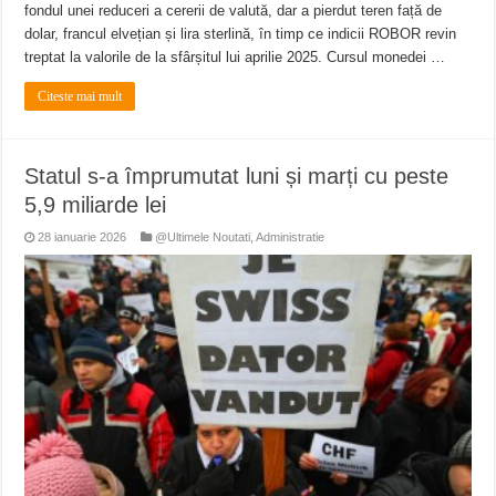
fondul unei reduceri a cererii de valută, dar a pierdut teren față de
dolar, francul elvețian și lira sterlină, în timp ce indicii ROBOR revin
treptat la valorile de la sfârșitul lui aprilie 2025. Cursul monedei …
Citeste mai mult
Statul s-a împrumutat luni și marți cu peste
5,9 miliarde lei
28 ianuarie 2026
@Ultimele Noutati
,
Administratie