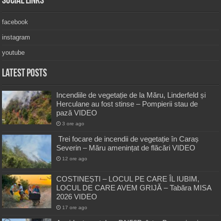
Social Links
facebook
instagram
youtube
Latest Posts
Incendiile de vegetație de la Măru, Linderfeld și
Herculane au fost stinse – Pompierii stau de
pază VIDEO
3 ore ago
Trei focare de incendii de vegetație în Caraș
Severin – Măru amenințat de flăcări VIDEO
12 ore ago
COSTINEȘTI – LOCUL PE CARE ÎL IUBIM,
LOCUL DE CARE AVEM GRIJĂ – Tabăra MISA
2026 VIDEO
17 ore ago