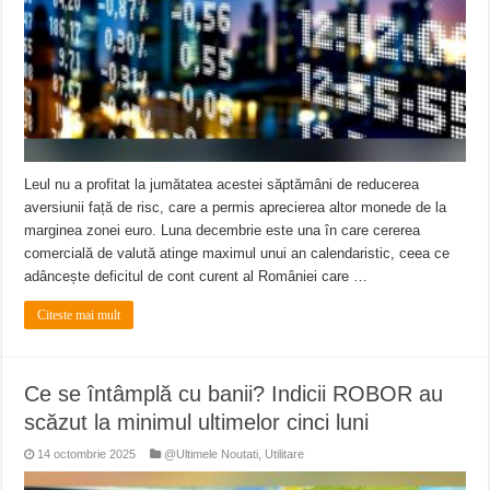
Leul nu a profitat la jumătatea acestei săptămâni de reducerea
aversiunii față de risc, care a permis aprecierea altor monede de la
marginea zonei euro. Luna decembrie este una în care cererea
comercială de valută atinge maximul unui an calendaristic, ceea ce
adâncește deficitul de cont curent al României care …
Citeste mai mult
Ce se întâmplă cu banii? Indicii ROBOR au
scăzut la minimul ultimelor cinci luni
14 octombrie 2025
@Ultimele Noutati
,
Utilitare