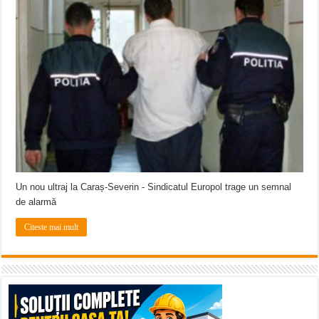
Miresme de lavandă, mentă și flori de vară și râsete de copii la Carașova VIDEO
ANUNȚ OPRIRE APĂ în Reșița – avarie – 04.08.2026 – str. Văliugului și Plasto
ANUNŢ OPRIRE APĂ în CARANSEBEȘ – 04.08.2026 – avarie – Calea Severinu
Un nou ultraj la Caraș-Severin - Sindicatul Europol trage un semnal
de alarmă
Citeste mai mult