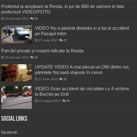
Protestul ia amploare la Resita, in jur de 800 de oameni in fata
prefecturii VIDEO/FOTO
19 ianuarie 2012
54
VIDEO Nu a pastrat distanta si a facut accident
pe Pasajul Intim
27 iunie 2017
47
Parcări private și mașini ridicate la Reșița
10 ianuarie 2012
33
UPDATE VIDEO A mai plecat un OM dintre noi,
părintele Nicoară slujește în ceruri
17 iunie 2013
31
VIDEO Grav accident de circulatie cu 4 victime
la Buchin pe Dn6
14 august 2017
30
Social Links
facebook