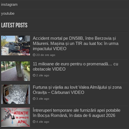
instagram
youtube
Latest Posts
Accident mortal pe DN58B, între Berzovia și
Măureni. Mașina și un TIR au luat foc în urma
impactului VIDEO
23 de ore ago
11 milioane de euro pentru o promenadă… cu
obstacole VIDEO
2 zile ago
Furtuna și vijelia au lovit Valea Almăjului și zona
Oravița – Cărbunari VIDEO
3 zile ago
Întreruperi temporare ale furnizării apei potabile
în Bocșa Română, în data de 6 august 2026
4 zile ago