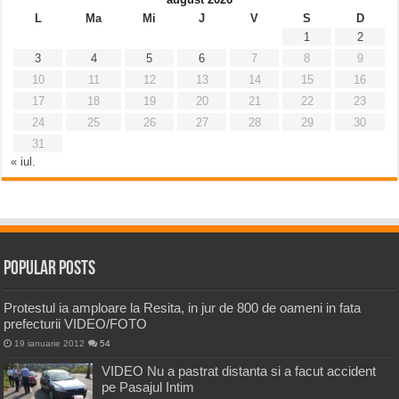
L
Ma
Mi
J
V
S
D
1
2
3
4
5
6
7
8
9
10
11
12
13
14
15
16
17
18
19
20
21
22
23
24
25
26
27
28
29
30
31
« iul.
Popular Posts
Protestul ia amploare la Resita, in jur de 800 de oameni in fata
prefecturii VIDEO/FOTO
19 ianuarie 2012
54
VIDEO Nu a pastrat distanta si a facut accident
pe Pasajul Intim