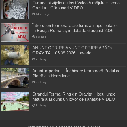
Furtuna și vijelia au lovit Valea Almăjului și zona
Oravița – Cărbunari VIDEO
14 ore ago
Întreruperi temporare ale furnizării apei potabile
în Bocșa Română, în data de 6 august 2026
o zi ago
ANUNŢ OPRIRE ANUNŢ OPRIRE APĂ în
ORAVIȚA – 05.08.2026 – avarie
2 zile ago
Anunț important – Închidere temporară Podul de
Piatră din Herculane
2 zile ago
Ștrandul Termal Ring din Oravița – locul unde
natura a ascuns un izvor de sănătate VIDEO
2 zile ago