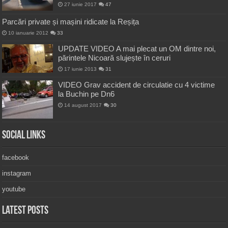
27 iunie 2017
47
Parcări private și mașini ridicate la Reșița
10 ianuarie 2012
33
UPDATE VIDEO A mai plecat un OM dintre noi,
părintele Nicoară slujește în ceruri
17 iunie 2013
31
VIDEO Grav accident de circulatie cu 4 victime
la Buchin pe Dn6
14 august 2017
30
Social Links
facebook
instagram
youtube
Latest Posts