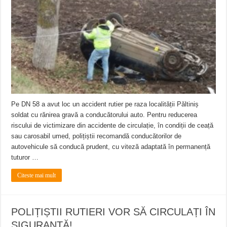
ANUNŢ OPRIRE APĂ în CARANSEBEȘ – 04.08.2026 – avarie – Calea Severinu
ANUNŢ OPRIRE APĂ în CARANSEBEȘ avarie
ANUNȚ OPRIRE APĂ în Reșița, cartier Țerova – avarie – 04.08.2026
Pe DN 58 a avut loc un accident rutier pe raza localității Păltiniș
soldat cu rănirea gravă a conducătorului auto. Pentru reducerea
riscului de victimizare din accidente de circulație, în condiții de ceață
sau carosabil umed, polițiștii recomandă conducătorilor de
autovehicule să conducă prudent, cu viteză adaptată în permanență
tuturor …
Citeste mai mult
POLIȚIȘTII RUTIERI VOR SĂ CIRCULAȚI ÎN
SIGURANȚĂ!