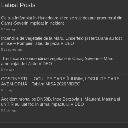
Latest Posts
Ce s-a întâmplat în Hunedoara și ce se știe despre procurorul din
Caraș-Severin implicat în incident
5 ore ago
Incendiile de vegetație de la Măru, Linderfeld și Herculane au fost
stinse – Pompierii stau de pază VIDEO
21 de ore ago
Trei focare de incendii de vegetație în Caraș Severin – Măru
amenințat de flăcări VIDEO
o zi ago
COSTINEȘTI – LOCUL PE CARE ÎL IUBIM, LOCUL DE CARE
AVEM GRIJĂ – Tabăra MISA 2026 VIDEO
o zi ago
Accident mortal pe DN58B, între Berzovia și Măureni. Mașina și
un TIR au luat foc în urma impactului VIDEO
2 zile ago