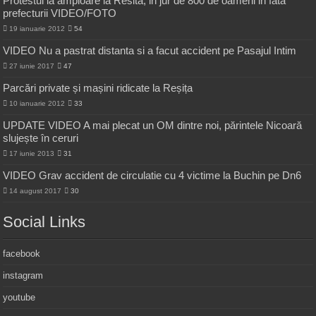
Protestul ia amploare la Resita, in jur de 800 de oameni in fata
prefecturii VIDEO/FOTO
19 ianuarie 2012
54
VIDEO Nu a pastrat distanta si a facut accident pe Pasajul Intim
27 iunie 2017
47
Parcări private și mașini ridicate la Reșița
10 ianuarie 2012
33
UPDATE VIDEO A mai plecat un OM dintre noi, părintele Nicoară
slujește în ceruri
17 iunie 2013
31
VIDEO Grav accident de circulatie cu 4 victime la Buchin pe Dn6
14 august 2017
30
Social Links
facebook
instagram
youtube