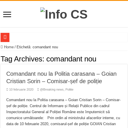
Ce s-a întâmplat în Hunedoara și ce se știe despre procurorul din Caraș-Severin i
Home
/
Etichetă:
comandant nou
Incendiile de vegetație de la Măru, Linderfeld și Herculane au fost stinse – Pom
Tag Archives:
comandant nou
Trei focare de incendii de vegetație în Caraș Severin – Măru amenințat de flăcă
Comandant nou la Politia carasana – Goian
COSTINEȘTI – LOCUL PE CARE ÎL IUBIM, LOCUL DE CARE AVEM GRIJĂ – 
Cristian Sorin – Comisar-șef de poliție
Accident mortal pe DN58B, între Berzovia și Măureni. Mașina și un TIR au luat
10 februarie 2020
@Breaking news
,
Politie
11 milioane de euro pentru o promenadă… cu obstacole VIDEO
Comandant nou la Politia carasana – Goian Cristian Sorin – Comisar-
Furtuna și vijelia au lovit Valea Almăjului și zona Oravița – Cărbunari VIDEO
șef de poliție. Centrul de Informare și Relații Publice din cadrul
Întreruperi temporare ale furnizării apei potabile în Bocșa Română, în data de 6 
Inspectoratului General al Poliției Române este împuternicit să
comunice următoarele: Prin ordin al ministrului afacerilor interne, cu
ANUNŢ OPRIRE ANUNŢ OPRIRE APĂ în ORAVIȚA – 05.08.2026 – avarie
data de 10 februarie 2020, comisarul-șef de poliție GOIAN Cristian