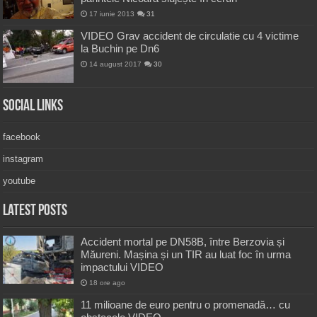
17 iunie 2013
31
VIDEO Grav accident de circulatie cu 4 victime
la Buchin pe Dn6
14 august 2017
30
Social Links
facebook
instagram
youtube
Latest Posts
Accident mortal pe DN58B, între Berzovia și
Măureni. Mașina și un TIR au luat foc în urma
impactului VIDEO
18 ore ago
11 milioane de euro pentru o promenadă… cu