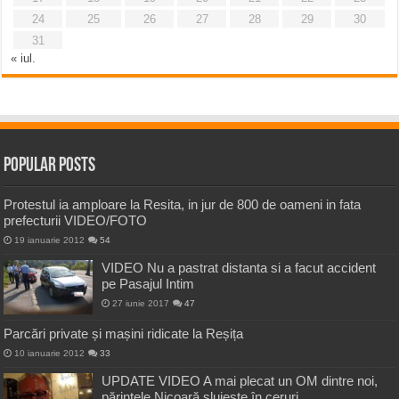
24
25
26
27
28
29
30
31
« iul.
Popular Posts
Protestul ia amploare la Resita, in jur de 800 de oameni in fata
prefecturii VIDEO/FOTO
19 ianuarie 2012
54
VIDEO Nu a pastrat distanta si a facut accident
pe Pasajul Intim
27 iunie 2017
47
Parcări private și mașini ridicate la Reșița
10 ianuarie 2012
33
UPDATE VIDEO A mai plecat un OM dintre noi,
părintele Nicoară slujește în ceruri