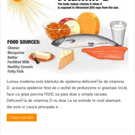
Miresme de lavandă, mentă și flori de vară și râsete de copii la Carașova VIDEO
ANUNȚ OPRIRE APĂ în Reșița – avarie – 04.08.2026 – str. Văliugului și Plasto
ANUNŢ OPRIRE APĂ în CARANSEBEȘ – 04.08.2026 – avarie – Calea Severinu
Lumea moderna este bântuita de epidemia deficienei de vitamina
D, aceasta epidemie fiind de o astfel de profunzime si gravitate încât,
face ca gripa porcina H1N1 sa para doar o simpla raceala.
Deficiena de vitamina D nu doar ca se extinde în mod alarmant,
dar este si cauza principala a …
Citeste mai mult