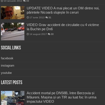
10 ianuarie 2012
33
UPDATE VIDEO A mai plecat un OM dintre noi,
părintele Nicoară slujește în ceruri
17 iunie 2013
31
VIDEO Grav accident de circulatie cu 4 victime
la Buchin pe Dn6
14 august 2017
30
Social Links
facebook
instagram
youtube
Latest Posts
Accident mortal pe DN58B, între Berzovia și
Măureni. Mașina și un TIR au luat foc în urma
impactului VIDEO