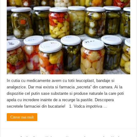
Miresme de lavandă, mentă și flori de vară și râsete de copii la Carașova VIDEO
ANUNȚ OPRIRE APĂ în Reșița – avarie – 04.08.2026 – str. Văliugului și Plasto
ANUNŢ OPRIRE APĂ în CARANSEBEȘ – 04.08.2026 – avarie – Calea Severinu
In cutia cu medicamente avem cu totii leucoplast, bandaje si
analgezice. Dar mai exista si farmacia „secreta” din camara. Ai la
dispozitie cel putin sase substante si produse naturale la care poti
apela cu incredere inainte de a recurge la pastile. Descopera
secretele farmaciei din bucatarie! 1. Vodca impotriva …
Citeste mai mult