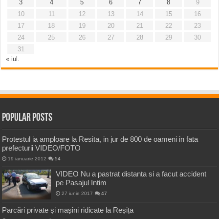
3
4
5
6
7
8
9
10
11
12
13
14
15
16
17
18
19
20
21
22
23
24
25
26
27
28
29
30
31
« iul.
Popular Posts
Protestul ia amploare la Resita, in jur de 800 de oameni in fata
prefecturii VIDEO/FOTO
19 ianuarie 2012
54
VIDEO Nu a pastrat distanta si a facut accident
pe Pasajul Intim
27 iunie 2017
47
Parcări private și mașini ridicate la Reșița