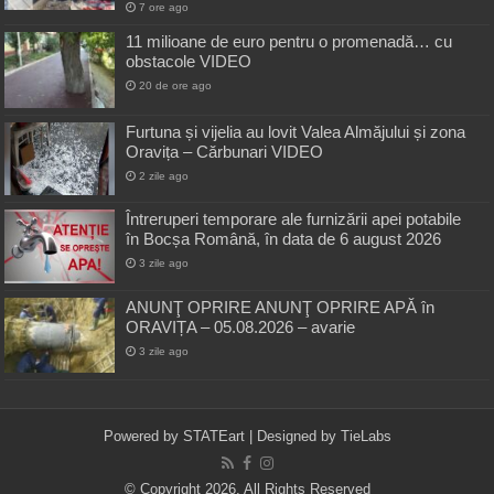
7 ore ago
11 milioane de euro pentru o promenadă… cu
obstacole VIDEO
20 de ore ago
Furtuna și vijelia au lovit Valea Almăjului și zona
Oravița – Cărbunari VIDEO
2 zile ago
Întreruperi temporare ale furnizării apei potabile
în Bocșa Română, în data de 6 august 2026
3 zile ago
ANUNŢ OPRIRE ANUNŢ OPRIRE APĂ în
ORAVIȚA – 05.08.2026 – avarie
3 zile ago
Powered by
STATEart
| Designed by
TieLabs
© Copyright 2026, All Rights Reserved