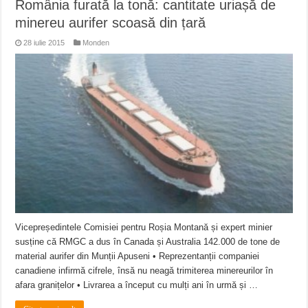
România furată la tonă: cantitate uriașă de
minereu aurifer scoasă din țară
28 iulie 2015
Monden
Vicepreședintele Comisiei pentru Roșia Montană și expert minier
susține că RMGC a dus în Canada și Australia 142.000 de tone de
material aurifer din Munții Apuseni • Reprezentanții companiei
canadiene infirmă cifrele, însă nu neagă trimiterea minereurilor în
afara granițelor • Livrarea a început cu mulți ani în urmă și …