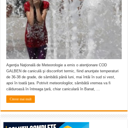
ANUNŢ OPRIRE APĂ în CARANSEBEȘ avarie
ANUNȚ OPRIRE APĂ în Reșița, cartier Țerova – avarie – 04.08.2026
ANUNȚ OPRIRE APĂ în Reșița – avarie – 03.08.2026 – Calea Caransebeșului
Agenţia Naţională de Meteorologie a emis o atenţionare COD
GALBEN de caniculă şi disconfort termic, fiind anunţate temperaturi
de 36-38 de grade, de sâmbătă până luni, mai întâi în sud si vest,
apoi în toată ţara. Potrivit meteorologilor, sâmbătă vremea va fi
călduroasă în întreaga ţară, chiar caniculară în Banat, …
Citeste mai mult