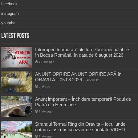
facebook
instagram
youtube
Latest Posts
Întreruperi temporare ale furnizării apei potabile
în Bocșa Română, în data de 6 august 2026
18 ore ago
ANUNŢ OPRIRE ANUNŢ OPRIRE APĂ în
ORAVIȚA – 05.08.2026 – avarie
o zi ago
Anunț important – Închidere temporară Podul de
Piatră din Herculane
2 zile ago
Ștrandul Termal Ring din Oravița – locul unde
natura a ascuns un izvor de sănătate VIDEO
2 zile ago