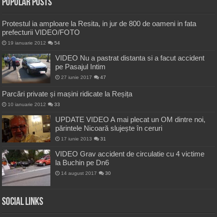
Popular Posts
Protestul ia amploare la Resita, in jur de 800 de oameni in fata
prefecturii VIDEO/FOTO
19 ianuarie 2012
54
VIDEO Nu a pastrat distanta si a facut accident
pe Pasajul Intim
27 iunie 2017
47
Parcări private și mașini ridicate la Reșița
10 ianuarie 2012
33
UPDATE VIDEO A mai plecat un OM dintre noi,
părintele Nicoară slujește în ceruri
17 iunie 2013
31
VIDEO Grav accident de circulatie cu 4 victime
la Buchin pe Dn6
14 august 2017
30
Social Links