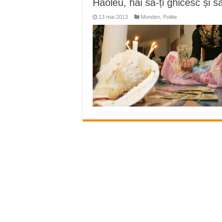
Haoleu, hai să-ți ghicesc și să
Miresme de lavandă, mentă și 
13 mai 2013
Monden
,
Politie
ANUNȚ OPRIRE APĂ în Reșița 
ANUNŢ OPRIRE APĂ în CARAN
ANUNŢ OPRIRE APĂ în CA
ANUNȚ OPRIRE APĂ în Reșița,