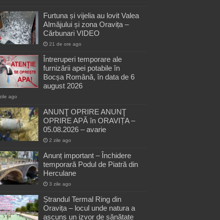
Furtuna și vijelia au lovit Valea
Almăjului și zona Oravița –
Cărbunari VIDEO
21 de ore ago
Întreruperi temporare ale
furnizării apei potabile în
Bocșa Română, în data de 6
august 2026
zile ago
ANUNŢ OPRIRE ANUNŢ
OPRIRE APĂ în ORAVIȚA –
05.08.2026 – avarie
2 zile ago
Anunț important – Închidere
temporară Podul de Piatră din
Herculane
3 zile ago
Ștrandul Termal Ring din
Oravița – locul unde natura a
ascuns un izvor de sănătate