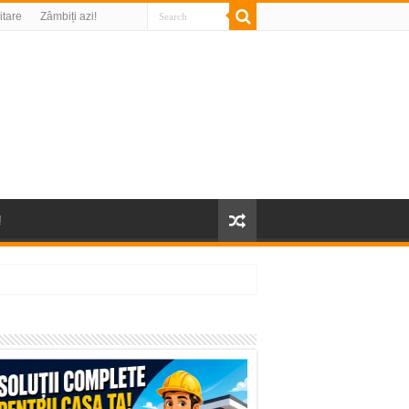
litare
Zâmbiți azi!
!