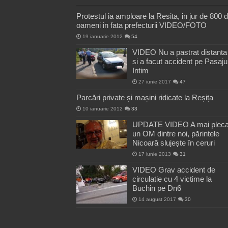
Protestul ia amploare la Resita, in jur de 800 
oameni in fata prefecturii VIDEO/FOTO
19 ianuarie 2012
54
VIDEO Nu a pastrat distanta
si a facut accident pe Pasaju
Intim
27 iunie 2017
47
Parcări private și mașini ridicate la Reșița
10 ianuarie 2012
33
UPDATE VIDEO A mai pleca
un OM dintre noi, părintele
Nicoară slujește în ceruri
17 iunie 2013
31
VIDEO Grav accident de
circulatie cu 4 victime la
Buchin pe Dn6
14 august 2017
30