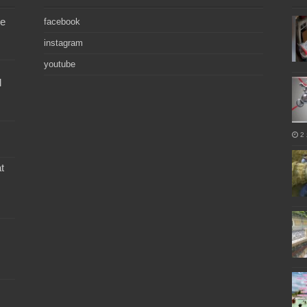
de
facebook
instagram
youtube
l
2 
t