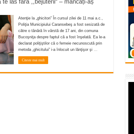
 te las fără ,,bejuterii” – mâncați-aș
flori de vară și râsete de copii la Carașova VIDEO
– avarie – 04.08.2026 – str. Văliugului și Plastomet
Atenţie la „ghicitori” În cursul zilei de 11 mai a.c.,
SEBEȘ – 04.08.2026 – avarie – Calea Severinului
Poliţia Municipiului Caransebeş a fost sesizată de
către o tânără în vârstă de 17 ani, din comuna
RANSEBEȘ avarie
Bucoşniţa despre faptul că a fost înşelată. Ea le-a
declarat poliţiştilor că o femeie necunoscută prin
 cartier Țerova – avarie – 04.08.2026
metoda „ghicitului” i-a înlocuit un lănţişor şi …
Citeste mai mult