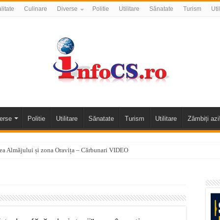
litate
Culinare
Diverse
Politie
Utilitare
Sănatate
Turism
Uti
erse
Politie
Utilitare
Sănatate
Turism
Utilitare
Zâmbiți azi
alea Almăjului și zona Oravița – Cărbunari VIDEO
nizării apei potabile în Bocșa Română, în data de 6 august 2026
E APĂ în ORAVIȚA – 05.08.2026 – avarie
temporară Podul de Piatră din Herculane
vița – locul unde natura a ascuns un izvor de sănătate VIDEO