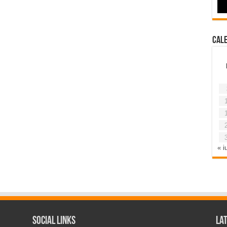
Cal
« iu
Social Links
La