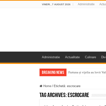
Administratie
Actua
VINERI , 7 AUGUST 2026
Administratie
Actualitate
Culinare
Div
Breaking News
Furtuna și vijelia au lovit V
Întreruperi temporare ale fur
Home
/
Etichetă:
escrocare
ANUNŢ OPRIRE ANUNŢ OPRIR
Tag Archives:
escrocare
Anunț important – Închidere 
Ștrandul Termal Ring din Ora