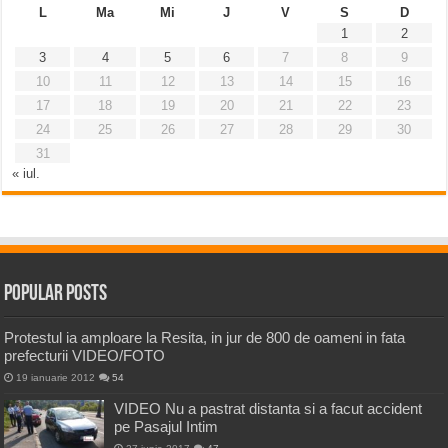
L
Ma
Mi
J
V
S
D
1
2
3
4
5
6
7
8
9
10
11
12
13
14
15
16
17
18
19
20
21
22
23
24
25
26
27
28
29
30
31
« iul.
Popular Posts
Protestul ia amploare la Resita, in jur de 800 de oameni in fata
prefecturii VIDEO/FOTO
19 ianuarie 2012
54
VIDEO Nu a pastrat distanta si a facut accident
pe Pasajul Intim