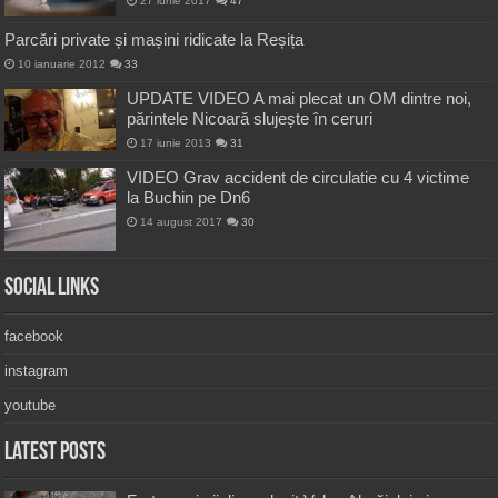
27 iunie 2017
47
Parcări private și mașini ridicate la Reșița
10 ianuarie 2012
33
UPDATE VIDEO A mai plecat un OM dintre noi,
părintele Nicoară slujește în ceruri
17 iunie 2013
31
VIDEO Grav accident de circulatie cu 4 victime
la Buchin pe Dn6
14 august 2017
30
Social Links
facebook
instagram
youtube
Latest Posts