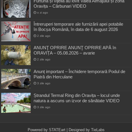
Furtuna și vijelia au lovit Valea Almăjului și zona
Oravița – Cărbunari VIDEO
o zi ago
Întreruperi temporare ale furnizării apei potabile
în Bocșa Română, în data de 6 august 2026
2 zile ago
ANUNŢ OPRIRE ANUNŢ OPRIRE APĂ în
ORAVIȚA – 05.08.2026 – avarie
2 zile ago
Anunț important – Închidere temporară Podul de
Piatră din Herculane
3 zile ago
Ștrandul Termal Ring din Oravița – locul unde
natura a ascuns un izvor de sănătate VIDEO
3 zile ago
Powered by
STATEart
| Designed by
TieLabs