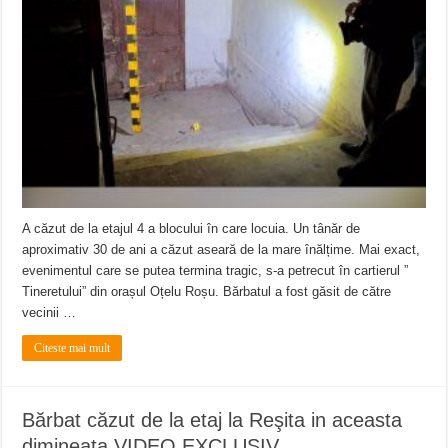
ANUNŢ OPRIRE APĂ în CARANSEBEȘ – 04.08.2026 – avarie – Calea Severinu
ANUNŢ OPRIRE APĂ în CARANSEBEȘ avarie
ANUNȚ OPRIRE APĂ în Reșița, cartier Țerova – avarie – 04.08.2026
A căzut de la etajul 4 a blocului în care locuia. Un tânăr de
aproximativ 30 de ani a căzut aseară de la mare înălțime. Mai exact,
evenimentul care se putea termina tragic, s-a petrecut în cartierul ”
Tineretului” din orașul Oțelu Roșu. Bărbatul a fost găsit de către
vecinii …
Citeste mai mult
Bărbat căzut de la etaj la Reşita in aceasta
dimineata VIDEO EXCLUSIV