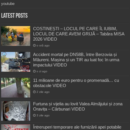
youtube
Latest Posts
COSTINEȘTI – LOCUL PE CARE ÎL IUBIM,
LOCUL DE CARE AVEM GRIJĂ – Tabăra MISA
2026 VIDEO
o oră ago
Accident mortal pe DN58B, între Berzovia și
Măureni. Mașina și un TIR au luat foc în urma
impactului VIDEO
o zi ago
11 milioane de euro pentru o promenadă… cu
obstacole VIDEO
2 zile ago
Furtuna și vijelia au lovit Valea Almăjului și zona
Oravița – Cărbunari VIDEO
3 zile ago
Întreruperi temporare ale furnizării apei potabile