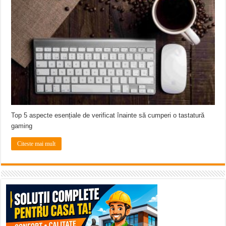
Ștrandul Termal Ring din Oravița – locul unde natura a ascuns un izvor de sănă
Miresme de lavandă, mentă și flori de vară și râsete de copii la Carașova VIDEO
ANUNȚ OPRIRE APĂ în Reșița – avarie – 04.08.2026 – str. Văliugului și Plasto
Top 5 aspecte esențiale de verificat înainte să cumperi o tastatură
gaming
Citeste mai mult