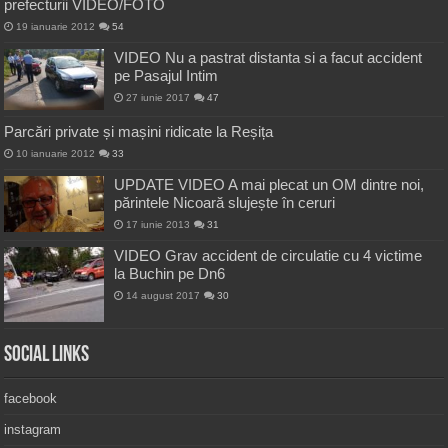
prefecturii VIDEO/FOTO
19 ianuarie 2012
54
VIDEO Nu a pastrat distanta si a facut accident
pe Pasajul Intim
27 iunie 2017
47
Parcări private și mașini ridicate la Reșița
10 ianuarie 2012
33
UPDATE VIDEO A mai plecat un OM dintre noi,
părintele Nicoară slujește în ceruri
17 iunie 2013
31
VIDEO Grav accident de circulatie cu 4 victime
la Buchin pe Dn6
14 august 2017
30
Social Links
facebook
instagram