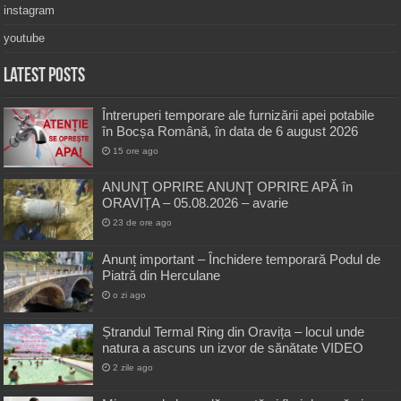
instagram
youtube
Latest Posts
Întreruperi temporare ale furnizării apei potabile
în Bocșa Română, în data de 6 august 2026
15 ore ago
ANUNŢ OPRIRE ANUNŢ OPRIRE APĂ în
ORAVIȚA – 05.08.2026 – avarie
23 de ore ago
Anunț important – Închidere temporară Podul de
Piatră din Herculane
o zi ago
Ștrandul Termal Ring din Oravița – locul unde
natura a ascuns un izvor de sănătate VIDEO
2 zile ago