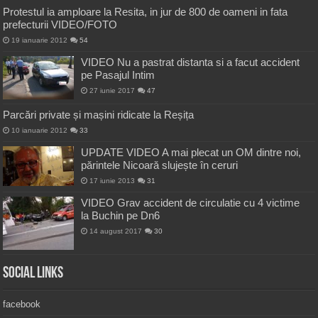
Protestul ia amploare la Resita, in jur de 800 de oameni in fata
prefecturii VIDEO/FOTO
19 ianuarie 2012
54
VIDEO Nu a pastrat distanta si a facut accident
pe Pasajul Intim
27 iunie 2017
47
Parcări private și mașini ridicate la Reșița
10 ianuarie 2012
33
UPDATE VIDEO A mai plecat un OM dintre noi,
părintele Nicoară slujește în ceruri
17 iunie 2013
31
VIDEO Grav accident de circulatie cu 4 victime
la Buchin pe Dn6
14 august 2017
30
Social Links
facebook