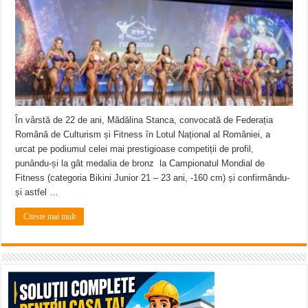
ANUNŢ OPRIRE APĂ în CARANSEBEȘ avarie
ANUNȚ OPRIRE APĂ în Reșița, cartier Țerova – avarie – 04.08.2026
ANUNȚ OPRIRE APĂ în Reșița – avarie – 03.08.2026 – Calea Caransebeșului
În vârstă de 22 de ani, Mădălina Stanca, convocată de Federația
Română de Culturism și Fitness în Lotul Național al României, a
urcat pe podiumul celei mai prestigioase competiții de profil,
punându-și la gât medalia de bronz la Campionatul Mondial de
Fitness (categoria Bikini Junior 21 – 23 ani, -160 cm) și confirmându-
și astfel …
Citeste mai mult