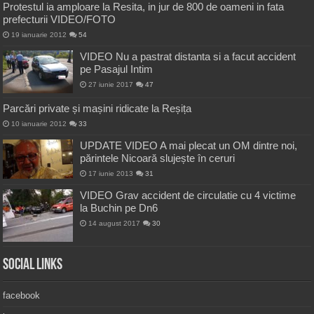
Protestul ia amploare la Resita, in jur de 800 de oameni in fata
prefecturii VIDEO/FOTO
19 ianuarie 2012
54
VIDEO Nu a pastrat distanta si a facut accident
pe Pasajul Intim
27 iunie 2017
47
Parcări private și mașini ridicate la Reșița
10 ianuarie 2012
33
UPDATE VIDEO A mai plecat un OM dintre noi,
părintele Nicoară slujește în ceruri
17 iunie 2013
31
VIDEO Grav accident de circulatie cu 4 victime
la Buchin pe Dn6
14 august 2017
30
Social Links
facebook