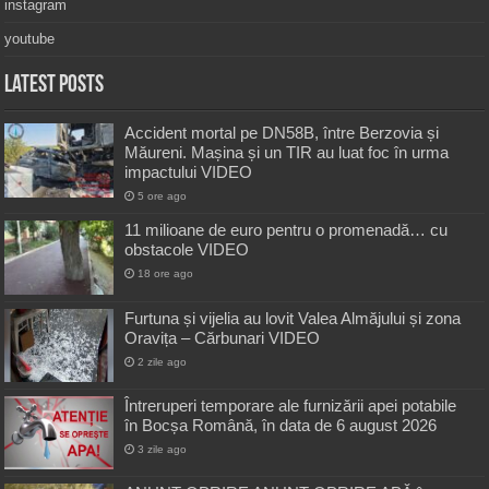
instagram
youtube
Latest Posts
Accident mortal pe DN58B, între Berzovia și
Măureni. Mașina și un TIR au luat foc în urma
impactului VIDEO
5 ore ago
11 milioane de euro pentru o promenadă… cu
obstacole VIDEO
18 ore ago
Furtuna și vijelia au lovit Valea Almăjului și zona
Oravița – Cărbunari VIDEO
2 zile ago
Întreruperi temporare ale furnizării apei potabile
în Bocșa Română, în data de 6 august 2026
3 zile ago