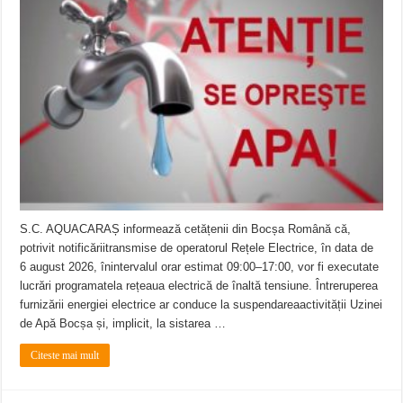
Miresme de lavandă, mentă și flori de vară și râsete de copii la Carașova VIDEO
ANUNȚ OPRIRE APĂ în Reșița – avarie – 04.08.2026 – str. Văliugului și Plasto
ANUNŢ OPRIRE APĂ în CARANSEBEȘ – 04.08.2026 – avarie – Calea Severinu
S.C. AQUACARAȘ informează cetățenii din Bocșa Română că,
potrivit notificăriitransmise de operatorul Rețele Electrice, în data de
6 august 2026, înintervalul orar estimat 09:00–17:00, vor fi executate
lucrări programatela rețeaua electrică de înaltă tensiune. Întreruperea
furnizării energiei electrice ar conduce la suspendareaactivității Uzinei
de Apă Bocșa și, implicit, la sistarea …
Citeste mai mult