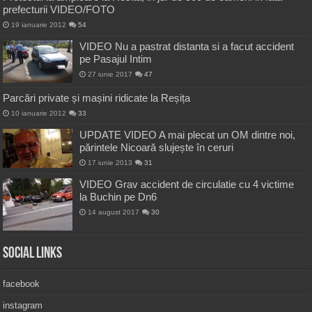
prefecturii VIDEO/FOTO
19 ianuarie 2012
54
VIDEO Nu a pastrat distanta si a facut accident
pe Pasajul Intim
27 iunie 2017
47
Parcări private și mașini ridicate la Reșița
10 ianuarie 2012
33
UPDATE VIDEO A mai plecat un OM dintre noi,
părintele Nicoară slujește în ceruri
17 iunie 2013
31
VIDEO Grav accident de circulatie cu 4 victime
la Buchin pe Dn6
14 august 2017
30
Social Links
facebook
instagram