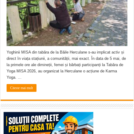
ANUNŢ OPRIRE APĂ în CARANSEBEȘ – 04.08.2026 – avarie – Calea Severinu
ANUNŢ OPRIRE APĂ în CARANSEBEȘ avarie
ANUNȚ OPRIRE APĂ în Reșița, cartier Țerova – avarie – 04.08.2026
Yoghinii MISA din tabăra de la Băile Herculane s-au implicat activ și
direct în viața stațiunii, a comunității, mai exact. În data de 5 mai, de
la primele ore ale dimineții, femei și bărbați participanți la Tabăra de
Yoga MISA 2026, au organizat la Herculane o acțiune de Karma
Yoga. …
Citeste mai mult