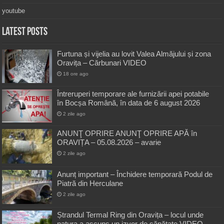
youtube
Latest Posts
Furtuna și vijelia au lovit Valea Almăjului și zona
Oravița – Cărbunari VIDEO
18 ore ago
Întreruperi temporare ale furnizării apei potabile
în Bocșa Română, în data de 6 august 2026
2 zile ago
ANUNŢ OPRIRE ANUNŢ OPRIRE APĂ în
ORAVIȚA – 05.08.2026 – avarie
2 zile ago
Anunț important – Închidere temporară Podul de
Piatră din Herculane
2 zile ago
Ștrandul Termal Ring din Oravița – locul unde
natura a ascuns un izvor de sănătate VIDEO