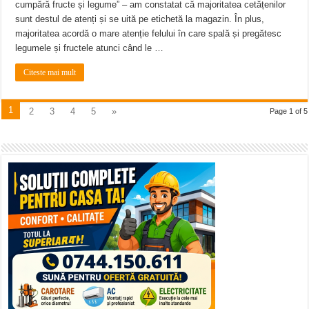
cumpără fructe și legume” – am constatat că majoritatea cetățenilor
sunt destul de atenți și se uită pe etichetă la magazin. În plus,
majoritatea acordă o mare atenție felului în care spală și pregătesc
legumele și fructele atunci când le …
Citeste mai mult
1
2
3
4
5
»
Page 1 of 5