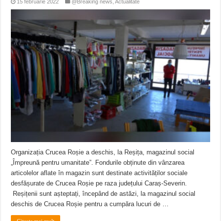
15 februarie 2022
@Breaking news
,
Actualitate
Organizația Crucea Roșie a deschis, la Reșița, magazinul social
„Împreună pentru umanitate”. Fondurile obținute din vânzarea
articolelor aflate în magazin sunt destinate activităților sociale
desfășurate de Crucea Roșie pe raza județului Caraș-Severin.
Reșițenii sunt așteptați, începând de astăzi, la magazinul social
deschis de Crucea Roșie pentru a cumpăra lucuri de …