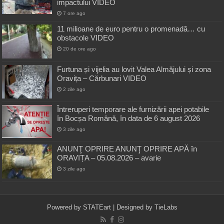
impactului VIDEO
7 ore ago
11 milioane de euro pentru o promenadă… cu
obstacole VIDEO
20 de ore ago
Furtuna și vijelia au lovit Valea Almăjului și zona
Oravița – Cărbunari VIDEO
2 zile ago
Întreruperi temporare ale furnizării apei potabile
în Bocșa Română, în data de 6 august 2026
3 zile ago
ANUNŢ OPRIRE ANUNŢ OPRIRE APĂ în
ORAVIȚA – 05.08.2026 – avarie
3 zile ago
Powered by
STATEart
| Designed by
TieLabs