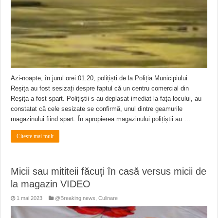
Azi-noapte, în jurul orei 01.20, polițiști de la Poliția Municipiului
Reșița au fost sesizați despre faptul că un centru comercial din
Reșița a fost spart. Polițiștii s-au deplasat imediat la fața locului, au
constatat că cele sesizate se confirmă, unul dintre geamurile
magazinului fiind spart. În apropierea magazinului polițiștii au …
Citeste mai mult
Micii sau mititeii făcuți în casă versus micii de
la magazin VIDEO
1 mai 2023
@Breaking news
,
Culinare