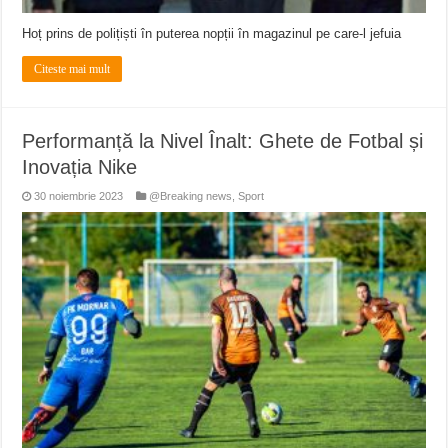
Hoț prins de polițiști în puterea nopții în magazinul pe care-l jefuia
Citeste mai mult
Performanță la Nivel Înalt: Ghete de Fotbal și
Inovația Nike
30 noiembrie 2023
@Breaking news
,
Sport