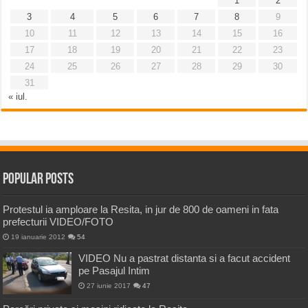
1
2
3
4
5
6
7
8
9
10
11
12
13
14
15
16
17
18
19
20
21
22
23
24
25
26
27
28
29
30
31
« iul.
Popular Posts
Protestul ia amploare la Resita, in jur de 800 de oameni in fata
prefecturii VIDEO/FOTO
19 ianuarie 2012
54
VIDEO Nu a pastrat distanta si a facut accident
pe Pasajul Intim
27 iunie 2017
47