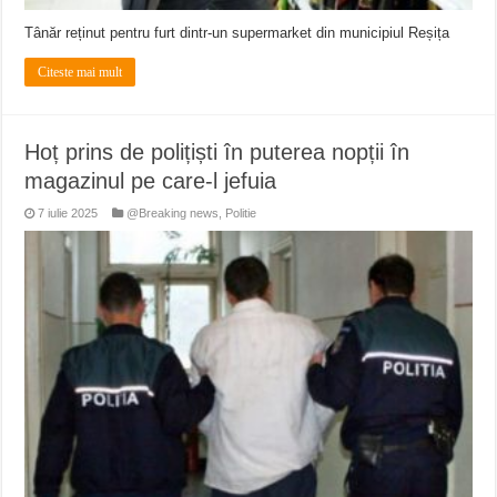
Tânăr reținut pentru furt dintr-un supermarket din municipiul Reșița
Citeste mai mult
Hoț prins de polițiști în puterea nopții în
magazinul pe care-l jefuia
7 iulie 2025
@Breaking news
,
Politie