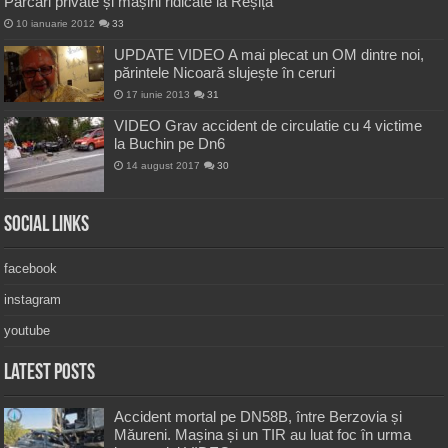
Parcări private și mașini ridicate la Reșița
10 ianuarie 2012
33
UPDATE VIDEO A mai plecat un OM dintre noi,
părintele Nicoară slujește în ceruri
17 iunie 2013
31
VIDEO Grav accident de circulatie cu 4 victime
la Buchin pe Dn6
14 august 2017
30
Social Links
facebook
instagram
youtube
Latest Posts
Accident mortal pe DN58B, între Berzovia și
Măureni. Mașina și un TIR au luat foc în urma