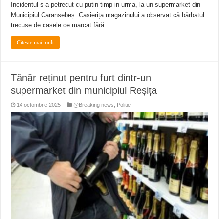
Incidentul s-a petrecut cu putin timp in urma, la un supermarket din
Municipiul Caransebeș. Casierița magazinului a observat că bărbatul
trecuse de casele de marcat fără …
Citeste mai mult
Tânăr reținut pentru furt dintr-un
supermarket din municipiul Reșița
14 octombrie 2025
@Breaking news
,
Politie