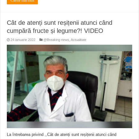
Citeste mai mult
Cât de atenți sunt reșițenii atunci când
cumpără fructe și legume?! VIDEO
24 ianuarie 2022
@Breaking news
,
Actualitate
La întrebarea privind ,,Cât de atenți sunt reșițenii atunci când