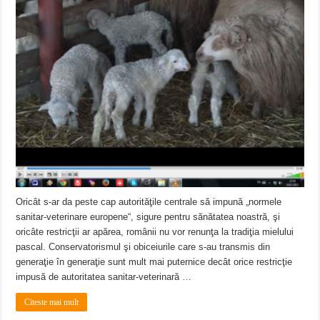
Miresme de lavandă, mentă și flori de vară și râsete de copii la Carașova VIDEO
ANUNȚ OPRIRE APĂ în Reșița – avarie – 04.08.2026 – str. Văliugului și Plasto
ANUNŢ OPRIRE APĂ în CARANSEBEȘ – 04.08.2026 – avarie – Calea Severinu
Oricât s-ar da peste cap autorităţile centrale să impună „normele
sanitar-veterinare europene“, sigure pentru sănătatea noastră, şi
oricâte restricţii ar apărea, românii nu vor renunţa la tradiţia mielului
pascal. Conservatorismul şi obiceiurile care s-au transmis din
generaţie în generaţie sunt mult mai puternice decât orice restricţie
impusă de autoritatea sanitar-veterinară …
Citeste mai mult