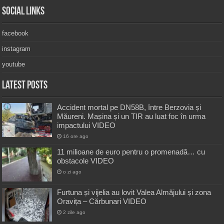
Social Links
facebook
instagram
youtube
Latest Posts
Accident mortal pe DN58B, între Berzovia și
Măureni. Mașina și un TIR au luat foc în urma
impactului VIDEO
16 ore ago
11 milioane de euro pentru o promenadă… cu
obstacole VIDEO
o zi ago
Furtuna și vijelia au lovit Valea Almăjului și zona
Oravița – Cărbunari VIDEO
2 zile ago