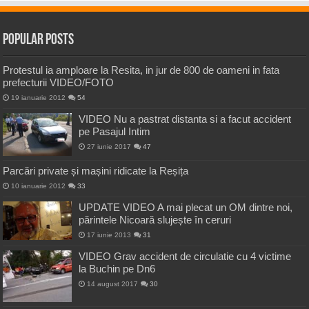
Popular Posts
Protestul ia amploare la Resita, in jur de 800 de oameni in fata
prefecturii VIDEO/FOTO
19 ianuarie 2012
54
VIDEO Nu a pastrat distanta si a facut accident
pe Pasajul Intim
27 iunie 2017
47
Parcări private și mașini ridicate la Reșița
10 ianuarie 2012
33
UPDATE VIDEO A mai plecat un OM dintre noi,
părintele Nicoară slujește în ceruri
17 iunie 2013
31
VIDEO Grav accident de circulatie cu 4 victime
la Buchin pe Dn6
14 august 2017
30