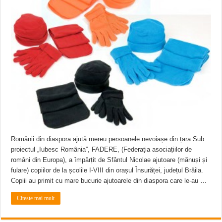
Miresme de lavandă, mentă și flori de vară și râsete de copii la Carașova VIDEO
ANUNȚ OPRIRE APĂ în Reșița – avarie – 04.08.2026 – str. Văliugului și Plasto
ANUNŢ OPRIRE APĂ în CARANSEBEȘ – 04.08.2026 – avarie – Calea Severinu
Românii din diaspora ajută mereu persoanele nevoiașe din țara Sub
proiectul „Iubesc România”, FADERE, (Federația asociațiilor de
români din Europa), a împărțit de Sfântul Nicolae ajutoare (mănuși și
fulare) copiilor de la școlile I-VIII din orașul Însurăței, județul Brăila.
Copiii au primit cu mare bucurie ajutoarele din diaspora care le-au …
Citeste mai mult