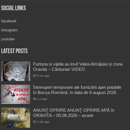
Social Links
facebook
instagram
youtube
Latest Posts
Furtuna și vijelia au lovit Valea Almăjului și zona
Oravița – Cărbunari VIDEO
8 ore ago
Întreruperi temporare ale furnizării apei potabile
în Bocșa Română, în data de 6 august 2026
o zi ago
ANUNŢ OPRIRE ANUNŢ OPRIRE APĂ în
ORAVIȚA – 05.08.2026 – avarie
2 zile ago