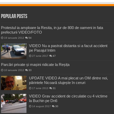
Popular Posts
Protestul ia amploare la Resita, in jur de 800 de oameni in fata
prefecturii VIDEO/FOTO
19 ianuarie 2012
54
VIDEO Nu a pastrat distanta si a facut accident
pe Pasajul Intim
27 iunie 2017
47
Parcări private și mașini ridicate la Reșița
10 ianuarie 2012
33
UPDATE VIDEO A mai plecat un OM dintre noi,
părintele Nicoară slujește în ceruri
17 iunie 2013
31
VIDEO Grav accident de circulatie cu 4 victime
la Buchin pe Dn6
14 august 2017
30