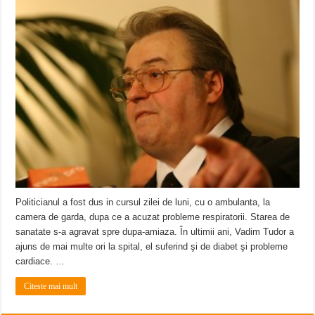
ANUNŢ OPRIRE APĂ în CARANSEBEȘ – 04.08.2026 – avarie – Calea Severinu
ANUNŢ OPRIRE APĂ în CARANSEBEȘ avarie
ANUNȚ OPRIRE APĂ în Reșița, cartier Țerova – avarie – 04.08.2026
Politicianul a fost dus in cursul zilei de luni, cu o ambulanta, la
camera de garda, dupa ce a acuzat probleme respiratorii. Starea de
sanatate s-a agravat spre dupa-amiaza. În ultimii ani, Vadim Tudor a
ajuns de mai multe ori la spital, el suferind şi de diabet şi probleme
cardiace. …
Citeste mai mult