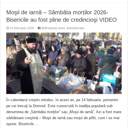
Moşii de iarnă – Sâmbăta morților 2026-
Bisericile au fost pline de credincioşi VIDEO
14 februarie 2026
@Breaking news
,
Administratie
În calendarul creştin ortodox, în acest an, pe 14 februarie, pomenim
pe cei trecuţi la Domnul. Este cunoscută în tradiţia populară sub
denumirea de „Sâmbăta morţilor” sau „Moşii de iarnă”. Azi a fost mare
sărbătoare creştină – Moşii de iarnă sau moşii de piftii, cum i se mai
spune. Bisericile …