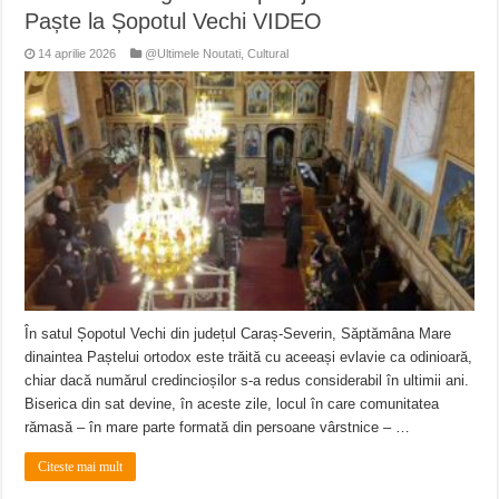
Paște la Șopotul Vechi VIDEO
14 aprilie 2026
@Ultimele Noutati
,
Cultural
În satul Șopotul Vechi din județul Caraș-Severin, Săptămâna Mare
dinaintea Paștelui ortodox este trăită cu aceeași evlavie ca odinioară,
chiar dacă numărul credincioșilor s-a redus considerabil în ultimii ani.
Biserica din sat devine, în aceste zile, locul în care comunitatea
rămasă – în mare parte formată din persoane vârstnice – …
Citeste mai mult