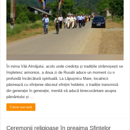
ANUNŢ OPRIRE APĂ în CARANSEBEȘ – 04.08.2026 – avarie – Calea Severinu
ANUNŢ OPRIRE APĂ în CARANSEBEȘ avarie
ANUNȚ OPRIRE APĂ în Reșița, cartier Țerova – avarie – 04.08.2026
În inima Văii Almăjului, acolo unde credința și tradițiile strămoșești se
împletesc armonios, a doua zi de Rusalii aduce un moment cu o
profundă încărcătură spirituală. La Lăpușnicu Mare, localnicii
păstrează cu sfințenie obiceiul sfințirii holdelor, o tradiție transmisă
din generație în generație, menită să aducă binecuvântare asupra
pământului și …
Citeste mai mult
Ceremonii religioase în preajma Sfintelor