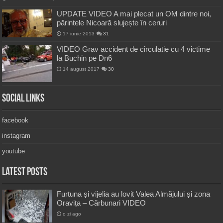
UPDATE VIDEO A mai plecat un OM dintre noi,
părintele Nicoară slujește în ceruri
17 iunie 2013
31
VIDEO Grav accident de circulatie cu 4 victime
la Buchin pe Dn6
14 august 2017
30
Social Links
facebook
instagram
youtube
Latest Posts
Furtuna și vijelia au lovit Valea Almăjului și zona
Oravița – Cărbunari VIDEO
o zi ago