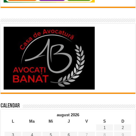
Calendar
august 2026
L
Ma
Mi
J
V
S
D
1
2
3
4
5
6
7
8
9