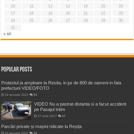
10
11
12
13
14
15
16
17
18
19
20
21
22
23
24
25
26
27
28
29
30
31
« iul.
Popular Posts
Protestul ia amploare la Resita, in jur de 800 de oameni in fata
prefecturii VIDEO/FOTO
19 ianuarie 2012
54
VIDEO Nu a pastrat distanta si a facut accident
pe Pasajul Intim
27 iunie 2017
47
Parcări private și mașini ridicate la Reșița
10 ianuarie 2012
33