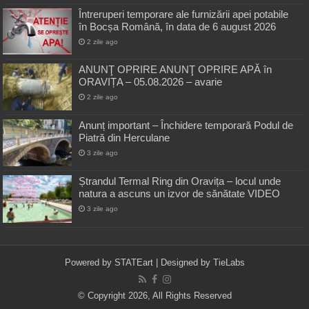
Întreruperi temporare ale furnizării apei potabile
în Bocșa Română, în data de 6 august 2026
2 zile ago
ANUNŢ OPRIRE ANUNŢ OPRIRE APĂ în
ORAVIȚA – 05.08.2026 – avarie
2 zile ago
Anunț important – Închidere temporară Podul de
Piatră din Herculane
3 zile ago
Ștrandul Termal Ring din Oravița – locul unde
natura a ascuns un izvor de sănătate VIDEO
3 zile ago
Powered by
STATEart
| Designed by
TieLabs
© Copyright 2026, All Rights Reserved