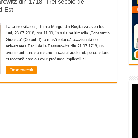
rowitz din 1718. Trei secole de
flori de vară și râsete de copii la Carașova VIDEO
d-Est
– avarie – 04.08.2026 – str. Văliugului și Plastomet
SEBEȘ – 04.08.2026 – avarie – Calea Severinului
La Universitatea „Eftimie Murgu” din Reşiţa va avea loc
luni, 23.07.2018, ora 11.00, în sala multimedia „Constantin
RANSEBEȘ avarie
Gruescu” (Corpul D), o masă rotundă ocazionată de
 cartier Țerova – avarie – 04.08.2026
aniversarea Păcii de la Passarowitz din 21.07.1718, un
eveniment care se înscrie în cadrul acelor etape de istorie
europeană care au avut profunde implicații și …
Citeste mai mult