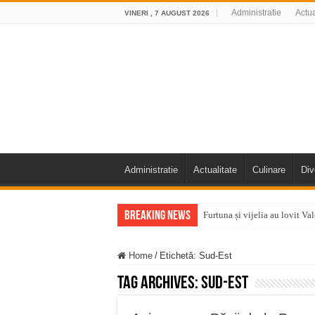
Administratie
Actua
VINERI , 7 AUGUST 2026
Administratie
Actualitate
Culinare
Div
Breaking News
Furtuna și vijelia au lovit V
Întreruperi temporare ale fur
Home
/
Etichetă:
Sud-Est
ANUNŢ OPRIRE ANUNŢ OPRIR
Tag Archives:
Sud-Est
Anunț important – Închidere 
Ștrandul Termal Ring din Ora