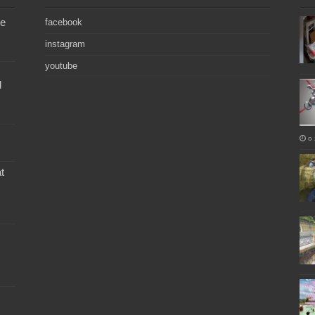
de
facebook
instagram
youtube
l
o 
t