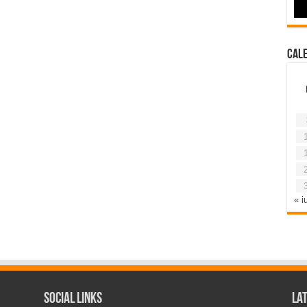
Cal
« iu
Social Links
La