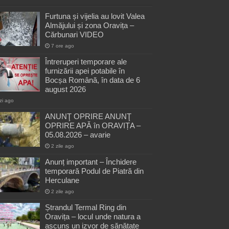
Furtuna și vijelia au lovit Valea
Almăjului și zona Oravița –
Cărbunari VIDEO
7 ore ago
Întreruperi temporare ale
furnizării apei potabile în
Bocșa Română, în data de 6
august 2026
zi ago
ANUNŢ OPRIRE ANUNŢ
OPRIRE APĂ în ORAVIȚA –
05.08.2026 – avarie
2 zile ago
Anunț important – Închidere
temporară Podul de Piatră din
Herculane
2 zile ago
Ștrandul Termal Ring din
Oravița – locul unde natura a
ascuns un izvor de sănătate