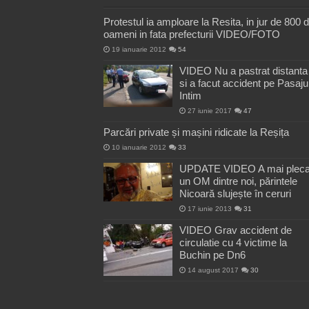
Protestul ia amploare la Resita, in jur de 800 
oameni in fata prefecturii VIDEO/FOTO
19 ianuarie 2012
54
VIDEO Nu a pastrat distanta
si a facut accident pe Pasaju
Intim
27 iunie 2017
47
Parcări private și mașini ridicate la Reșița
10 ianuarie 2012
33
UPDATE VIDEO A mai pleca
un OM dintre noi, părintele
Nicoară slujește în ceruri
17 iunie 2013
31
VIDEO Grav accident de
circulatie cu 4 victime la
Buchin pe Dn6
14 august 2017
30