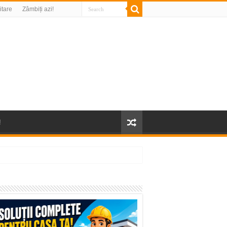
litare
Zâmbiți azi!
!