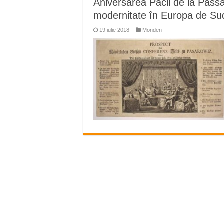
Aniversarea Păcii de la Passa
Miresme de lavandă, mentă și 
modernitate în Europa de Su
ANUNȚ OPRIRE APĂ în Reșița 
19 iulie 2018
Monden
ANUNŢ OPRIRE APĂ în CARAN
ANUNŢ OPRIRE APĂ în CA
ANUNȚ OPRIRE APĂ în Reșița,