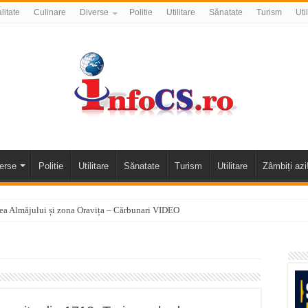
litate
Culinare
Diverse
Politie
Utilitare
Sănatate
Turism
Uti
erse
Politie
Utilitare
Sănatate
Turism
Utilitare
Zâmbiți azi
alea Almăjului și zona Oravița – Cărbunari VIDEO
nizării apei potabile în Bocșa Română, în data de 6 august 2026
E APĂ în ORAVIȚA – 05.08.2026 – avarie
temporară Podul de Piatră din Herculane
vița – locul unde natura a ascuns un izvor de sănătate VIDEO