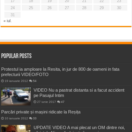
17
18
19
20
21
22
23
24
25
26
27
28
29
30
31
« iul.
Popular Posts
Protestul ia amploare la Resita, in jur de 800 de oameni in fata
prefecturii VIDEO/FOTO
19 ianuarie 2012
54
VIDEO Nu a pastrat distanta si a facut accident
pe Pasajul Intim
27 iunie 2017
47
Parcări private și mașini ridicate la Reșița
10 ianuarie 2012
33
UPDATE VIDEO A mai plecat un OM dintre noi,