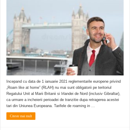
Ștrandul Termal Ring din Oravița – locul unde natura a ascuns un izvor de sănă
Miresme de lavandă, mentă și flori de vară și râsete de copii la Carașova VIDEO
ANUNȚ OPRIRE APĂ în Reșița – avarie – 04.08.2026 – str. Văliugului și Plasto
Incepand cu data de 1 ianuarie 2021 reglementarile europene privind
„Roam like at home” (RLAH) nu mai sunt obligatorii pe teritoriul
Regatului Unit al Marii Britanii si Irlandei de Nord (inclusiv Gibraltar),
ca urmare a incheierii perioadei de tranzitie dupa retragerea acestei
tari din Uniunea Europeana. Tarifele de roaming in …
Citeste mai mult