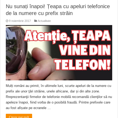
Nu sunați înapoi! Țeapa cu apeluri telefonice
de la numere cu prefix străin
9 noiembrie 2017
Actualitate
Mulți români au primit, în ultimele luni, scurte apeluri de la numere cu
prefix ale unor ţări străine, unele africane, dar și din alte zone.
Rreprezentanţii firmelor de telefonie mobilă recomandă clienţilor să nu
apeleze înapoi, fiind vorba de o posibilă fraudă. Printre prefixele care
au fost afișate pe ecranele …
Citeste mai mult