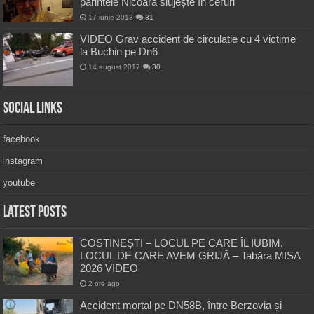
părintele Nicoară slujește în ceruri
17 iunie 2013
31
VIDEO Grav accident de circulatie cu 4 victime
la Buchin pe Dn6
14 august 2017
30
Social Links
facebook
instagram
youtube
Latest Posts
COSTINEȘTI – LOCUL PE CARE ÎL IUBIM,
LOCUL DE CARE AVEM GRIJĂ – Tabăra MISA
2026 VIDEO
2 ore ago
Accident mortal pe DN58B, între Berzovia și