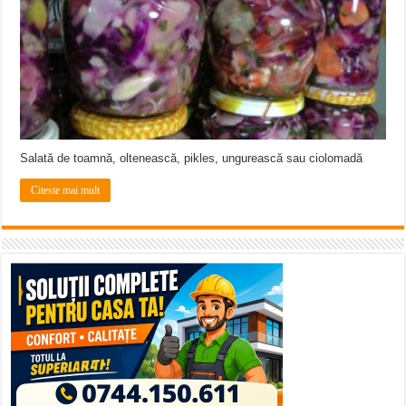
ANUNȚ OPRIRE APĂ în Reșița – avarie – 04.08.2026 – str. Văliugului și Plasto
ANUNŢ OPRIRE APĂ în CARANSEBEȘ – 04.08.2026 – avarie – Calea Severinu
ANUNŢ OPRIRE APĂ în CARANSEBEȘ avarie
Salată de toamnă, oltenească, pikles, ungurească sau ciolomadă
Citeste mai mult