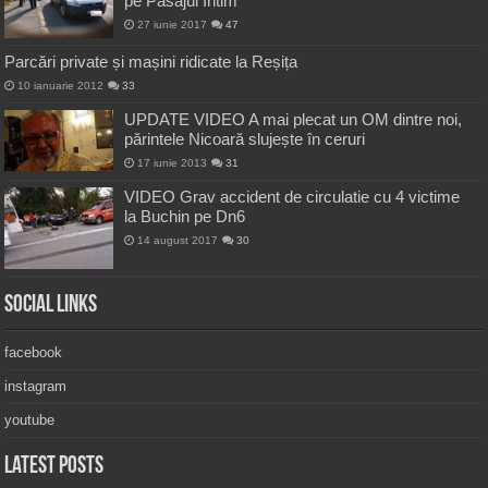
pe Pasajul Intim
27 iunie 2017
47
Parcări private și mașini ridicate la Reșița
10 ianuarie 2012
33
UPDATE VIDEO A mai plecat un OM dintre noi,
părintele Nicoară slujește în ceruri
17 iunie 2013
31
VIDEO Grav accident de circulatie cu 4 victime
la Buchin pe Dn6
14 august 2017
30
Social Links
facebook
instagram
youtube
Latest Posts