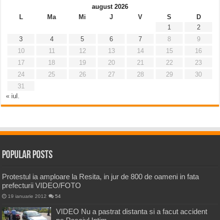
august 2026
L
Ma
Mi
J
V
S
D
1
2
3
4
5
6
7
8
9
10
11
12
13
14
15
16
17
18
19
20
21
22
23
24
25
26
27
28
29
30
31
« iul.
Popular Posts
Protestul ia amploare la Resita, in jur de 800 de oameni in fata
prefecturii VIDEO/FOTO
19 ianuarie 2012
54
VIDEO Nu a pastrat distanta si a facut accident