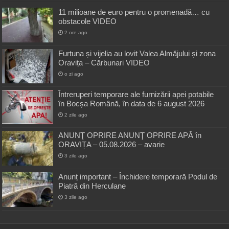
11 milioane de euro pentru o promenadă… cu
obstacole VIDEO
2 ore ago
Furtuna și vijelia au lovit Valea Almăjului și zona
Oravița – Cărbunari VIDEO
o zi ago
Întreruperi temporare ale furnizării apei potabile
în Bocșa Română, în data de 6 august 2026
2 zile ago
ANUNŢ OPRIRE ANUNŢ OPRIRE APĂ în
ORAVIȚA – 05.08.2026 – avarie
3 zile ago
Anunț important – Închidere temporară Podul de
Piatră din Herculane
3 zile ago