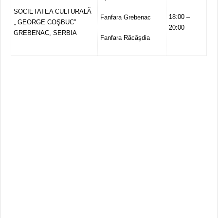
SOCIETATEA CULTURALĂ
18:00 –
Fanfara Grebenac
„ GEORGE COŞBUC”
20:00
GREBENAC, SERBIA
Fanfara Răcăşdia