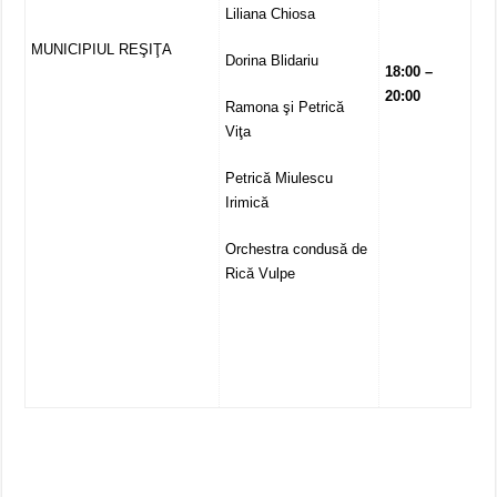
Liliana Chiosa
MUNICIPIUL REŞIŢA
Dorina Blidariu
18:00 –
20:00
Ramona şi Petrică
Viţa
Petrică Miulescu
Irimică
Orchestra condusă de
Rică Vulpe