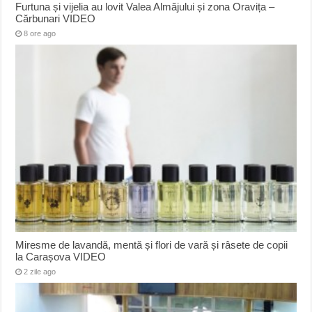
Furtuna și vijelia au lovit Valea Almăjului și zona Oravița –
Cărbunari VIDEO
8 ore ago
Miresme de lavandă, mentă și flori de vară și râsete de copii
la Carașova VIDEO
2 zile ago