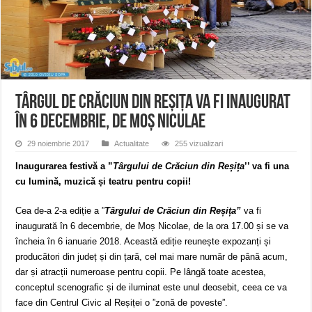
ANUNŢ OPRIRE APĂ în CARANSEBEȘ – 04.08.2026 – avarie – Calea Severinu
ANUNŢ OPRIRE APĂ în CARANSEBEȘ avarie
ANUNȚ OPRIRE APĂ în Reșița, cartier Țerova – avarie – 04.08.2026
Târgul de Crăciun din Reșița va fi inaugurat
în 6 decembrie, de Moș Niculae
29 noiembrie 2017
Actualitate
255 vizualizari
Inaugurarea festivă a ”
Târgului de Crăciun din Reșița
’’ va fi una
cu lumină, muzică și teatru pentru copii!
Cea de-a 2-a ediție a ”
Târgului de Crăciun din Reșița”
va fi
inaugurată în 6 decembrie, de Moș Nicolae, de la ora 17.00 și se va
încheia în 6 ianuarie 2018. Această ediție reunește expozanți și
producători din județ și din țară, cel mai mare număr de până acum,
dar și atracții numeroase pentru copii. Pe lângă toate acestea,
conceptul scenografic și de iluminat este unul deosebit, ceea ce va
face din Centrul Civic al Reșiței o ”zonă de poveste”.