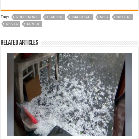
Tags
6 DECEMBRIE
CRACIUN
INAUGURAT
MOS
NICULAE
RESITA
TARGUL
Related Articles