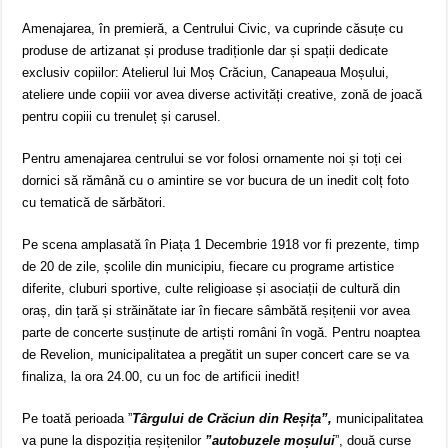
Amenajarea, în premieră, a Centrului Civic, va cuprinde căsuțe cu
produse de artizanat și produse tradiționle dar și spații dedicate
exclusiv copiilor: Atelierul lui Moș Crăciun, Canapeaua Moșului,
ateliere unde copiii vor avea diverse activități creative, zonă de joacă
pentru copiii cu trenuleț și carusel.
Pentru amenajarea centrului se vor folosi ornamente noi și toți cei
dornici să rămână cu o amintire se vor bucura de un inedit colț foto
cu tematică de sărbători.
Pe scena amplasată în Piața 1 Decembrie 1918 vor fi prezente, timp
de 20 de zile, școlile din municipiu, fiecare cu programe artistice
diferite, cluburi sportive, culte religioase și asociații de cultură din
oraș, din țară și străinătate iar în fiecare sâmbătă reșițenii vor avea
parte de concerte susținute de artiști români în vogă. Pentru noaptea
de Revelion, municipalitatea a pregătit un super concert care se va
finaliza, la ora 24.00, cu un foc de artificii inedit!
Pe toată perioada ”
Târgului de Crăciun din Reșița”,
municipalitatea
va pune la dispoziția reșițenilor
”autobuzele moșului
”, două curse