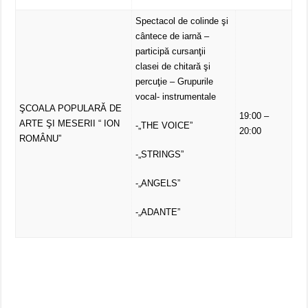
Spectacol de colinde şi
cântece de iarnă –
participă cursanţii
clasei de chitară şi
percuţie – Grupurile
vocal- instrumentale
ŞCOALA POPULARĂ DE
19:00 –
ARTE ŞI MESERII “ ION
-„THE VOICE”
20:00
ROMÂNU”
-„STRINGS”
-„ANGELS”
-„ADANTE”