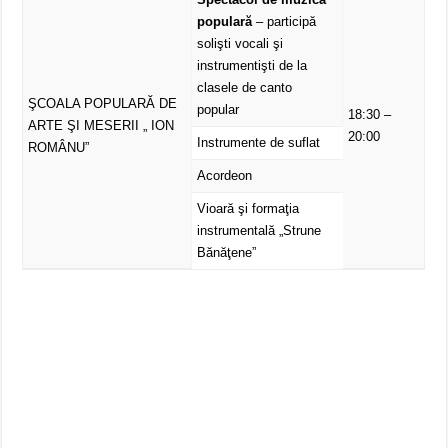
populară
– participă
solişti vocali şi
instrumentişti de la
clasele de canto
ŞCOALA POPULARĂ DE
popular
18:30 –
ARTE ŞI MESERII „ ION
20:00
Instrumente de suflat
ROMÂNU”
Acordeon
Vioară şi formaţia
instrumentală „Strune
Bănăţene”