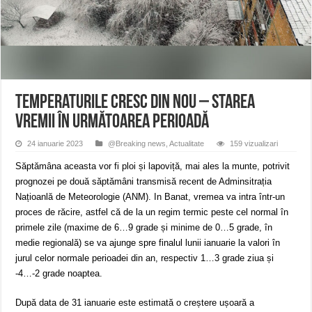
Miresme de lavandă, mentă și flori de vară și râsete de copii la Carașova VIDEO
ANUNȚ OPRIRE APĂ în Reșița – avarie – 04.08.2026 – str. Văliugului și Plasto
ANUNŢ OPRIRE APĂ în CARANSEBEȘ – 04.08.2026 – avarie – Calea Severinu
Temperaturile cresc din nou – Starea
vremii în următoarea perioadă
24 ianuarie 2023
@Breaking news
,
Actualitate
159 vizualizari
Săptămâna aceasta vor fi ploi și lapoviță, mai ales la munte, potrivit
prognozei pe două săptămâni transmisă recent de Adminsitrația
Națioanlă de Meteorologie (ANM). In Banat, vremea va intra într-un
proces de răcire, astfel că de la un regim termic peste cel normal în
primele zile (maxime de 6…9 grade și minime de 0…5 grade, în
medie regională) se va ajunge spre finalul lunii ianuarie la valori în
jurul celor normale perioadei din an, respectiv 1…3 grade ziua și
-4…-2 grade noaptea.
După data de 31 ianuarie este estimată o creștere ușoară a