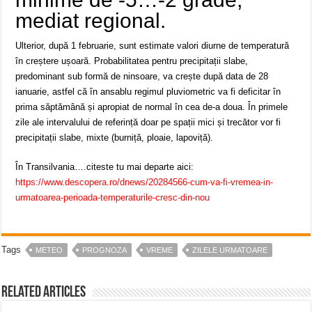
mediat regional.
Ulterior, după 1 februarie, sunt estimate valori diurne de temperatură
în creștere ușoară. Probabilitatea pentru precipitații slabe,
predominant sub formă de ninsoare, va crește după data de 28
ianuarie, astfel că în ansablu regimul pluviometric va fi deficitar în
prima săptămână și apropiat de normal în cea de-a doua. În primele
zile ale intervalului de referință doar pe spații mici și trecător vor fi
precipitații slabe, mixte (burniță, ploaie, lapoviță).
În Transilvania….citeste tu mai departe aici:
https://www.descopera.ro/dnews/20284566-cum-va-fi-vremea-in-
urmatoarea-perioada-temperaturile-cresc-din-nou
Tags
METEO
PROGNOZA
VREME
ZILELE URMATOARE
Related Articles