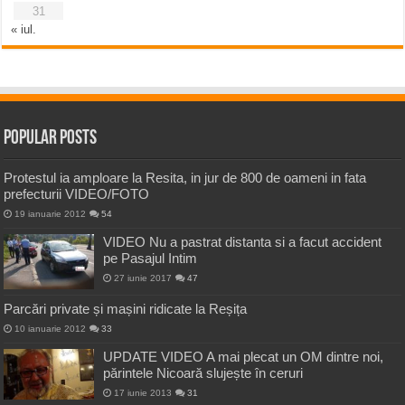
31
« iul.
Popular Posts
Protestul ia amploare la Resita, in jur de 800 de oameni in fata
prefecturii VIDEO/FOTO
19 ianuarie 2012
54
VIDEO Nu a pastrat distanta si a facut accident
pe Pasajul Intim
27 iunie 2017
47
Parcări private și mașini ridicate la Reșița
10 ianuarie 2012
33
UPDATE VIDEO A mai plecat un OM dintre noi,
părintele Nicoară slujește în ceruri
17 iunie 2013
31