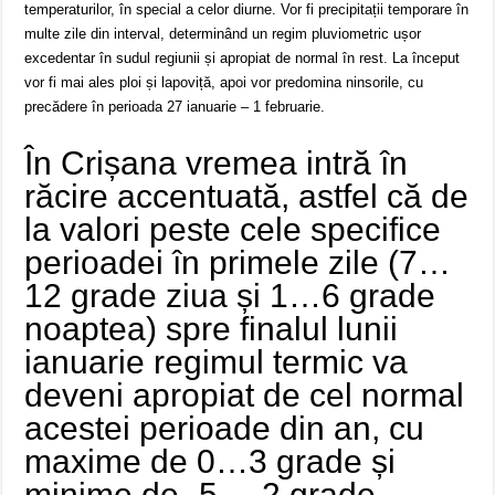
temperaturilor, în special a celor diurne. Vor fi precipitații temporare în
multe zile din interval, determinând un regim pluviometric ușor
excedentar în sudul regiunii și apropiat de normal în rest. La început
vor fi mai ales ploi și lapoviță, apoi vor predomina ninsorile, cu
precădere în perioada 27 ianuarie – 1 februarie.
În Crișana vremea intră în
răcire accentuată, astfel că de
la valori peste cele specifice
perioadei în primele zile (7…
12 grade ziua și 1…6 grade
noaptea) spre finalul lunii
ianuarie regimul termic va
deveni apropiat de cel normal
acestei perioade din an, cu
maxime de 0…3 grade și
minime de -5…-2 grade,