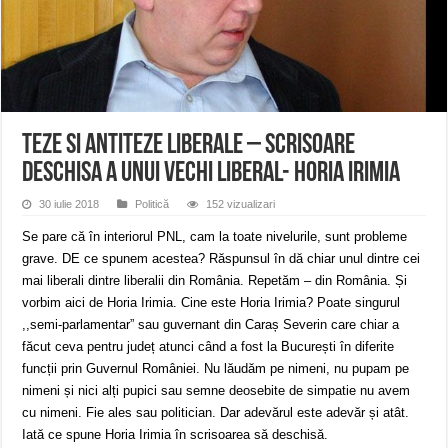
ANUNŢ OPRIRE APĂ în CARANSEBEȘ avarie
ANUNȚ OPRIRE APĂ în Reșița, cartier Țerova – avarie – 04.08.2026
ANUNȚ OPRIRE APĂ în Reșița – avarie – 03.08.2026 – Calea Caransebeșului
Teze si antiteze liberale – Scrisoare
deschisa a unui vechi liberal- Horia Irimia
30 iulie 2018
Politică
152 vizualizari
Se pare că în interiorul PNL, cam la toate nivelurile, sunt probleme
grave. DE ce spunem acestea? Răspunsul în dă chiar unul dintre cei
mai liberali dintre liberalii din România. Repetăm – din România. Și
vorbim aici de Horia Irimia. Cine este Horia Irimia? Poate singurul
,,semi-parlamentar” sau guvernant din Caraș Severin care chiar a
făcut ceva pentru județ atunci când a fost la București în diferite
funcții prin Guvernul României. Nu lăudăm pe nimeni, nu pupam pe
nimeni și nici alți pupici sau semne deosebite de simpatie nu avem
cu nimeni. Fie ales sau politician. Dar adevărul este adevăr și atât.
Iată ce spune Horia Irimia în scrisoarea să deschisă.