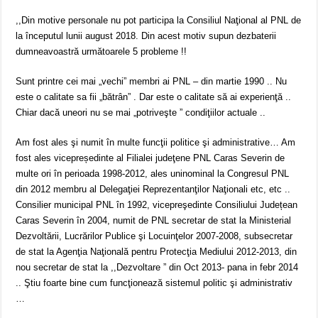
,,Din motive personale nu pot participa la Consiliul Naţional al PNL de
la începutul lunii august 2018. Din acest motiv supun dezbaterii
dumneavoastră următoarele 5 probleme !!
Sunt printre cei mai „vechi” membri ai PNL – din martie 1990 .. Nu
este o calitate sa fii „bătrân” . Dar este o calitate să ai experienţă ..
Chiar dacă uneori nu se mai „potriveşte ” condiţiilor actuale ..
Am fost ales şi numit în multe funcţii politice şi administrative… Am
fost ales vicepreședinte al Filialei judeţene PNL Caras Severin de
multe ori în perioada 1998-2012, ales uninominal la Congresul PNL
din 2012 membru al Delegaţiei Reprezentanţilor Naţionali etc, etc ..
Consilier municipal PNL în 1992, vicepreşedinte Consiliului Județean
Caras Severin în 2004, numit de PNL secretar de stat la Ministerial
Dezvoltării, Lucrărilor Publice şi Locuinţelor 2007-2008, subsecretar
de stat la Agenţia Naţională pentru Protecţia Mediului 2012-2013, din
nou secretar de stat la ,,Dezvoltare ” din Oct 2013- pana in febr 2014
.. Ştiu foarte bine cum funcţionează sistemul politic şi administrativ
…