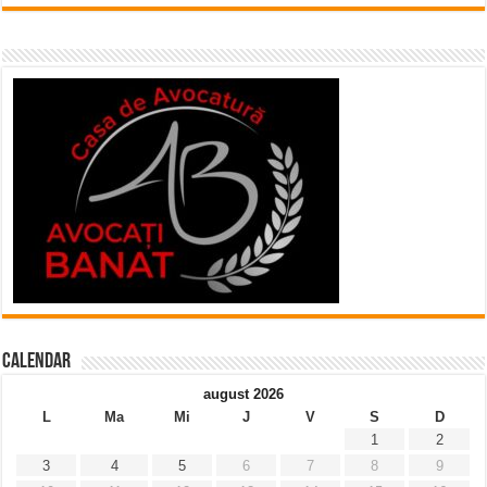
Calendar
august 2026
L
Ma
Mi
J
V
S
D
1
2
3
4
5
6
7
8
9