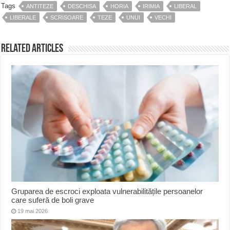
Tags
ANTITEZE
DESCHISA
HORIA
IRIMIA
LIBERAL
LIBERALE
SCRISOARE
TEZE
UNUI
VECHI
Related Articles
Gruparea de escroci exploata vulnerabilitățile persoanelor
care suferă de boli grave
19 mai 2026