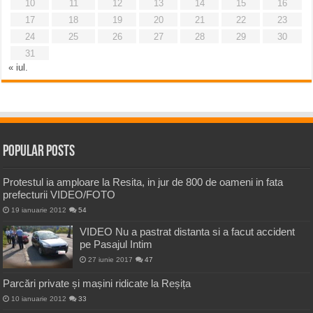
10
11
12
13
14
15
16
17
18
19
20
21
22
23
24
25
26
27
28
29
30
31
« iul.
Popular Posts
Protestul ia amploare la Resita, in jur de 800 de oameni in fata
prefecturii VIDEO/FOTO
19 ianuarie 2012
54
VIDEO Nu a pastrat distanta si a facut accident
pe Pasajul Intim
27 iunie 2017
47
Parcări private și mașini ridicate la Reșița
10 ianuarie 2012
33