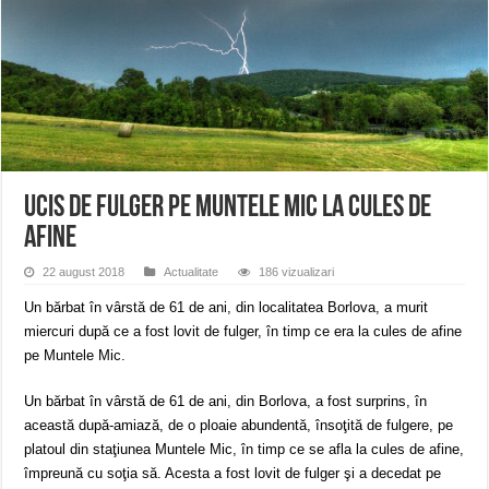
ANUNŢ OPRIRE APĂ în CARANSEBEȘ avarie
ANUNȚ OPRIRE APĂ în Reșița, cartier Țerova – avarie – 04.08.2026
ANUNȚ OPRIRE APĂ în Reșița – avarie – 03.08.2026 – Calea Caransebeșului
Ucis de fulger pe Muntele Mic la cules de
afine
22 august 2018
Actualitate
186 vizualizari
Un bărbat în vârstă de 61 de ani, din localitatea Borlova, a murit
miercuri după ce a fost lovit de fulger, în timp ce era la cules de afine
pe Muntele Mic.
Un bărbat în vârstă de 61 de ani, din Borlova, a fost surprins, în
această după-amiază, de o ploaie abundentă, însoţită de fulgere, pe
platoul din staţiunea Muntele Mic, în timp ce se afla la cules de afine,
împreună cu soţia să. Acesta a fost lovit de fulger şi a decedat pe