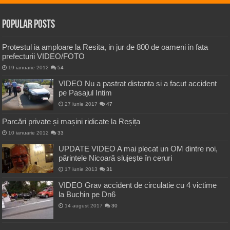
Popular Posts
Protestul ia amploare la Resita, in jur de 800 de oameni in fata
prefecturii VIDEO/FOTO
19 ianuarie 2012
54
VIDEO Nu a pastrat distanta si a facut accident
pe Pasajul Intim
27 iunie 2017
47
Parcări private și mașini ridicate la Reșița
10 ianuarie 2012
33
UPDATE VIDEO A mai plecat un OM dintre noi,
părintele Nicoară slujește în ceruri
17 iunie 2013
31
VIDEO Grav accident de circulatie cu 4 victime
la Buchin pe Dn6
14 august 2017
30