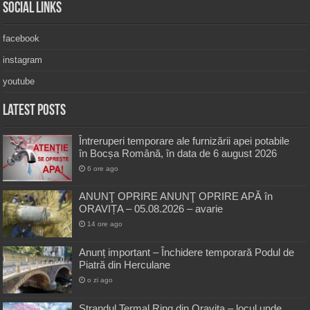
Social Links
facebook
instagram
youtube
Latest Posts
Întreruperi temporare ale furnizării apei potabile
în Bocșa Română, în data de 6 august 2026
6 ore ago
ANUNŢ OPRIRE ANUNŢ OPRIRE APĂ în
ORAVIȚA – 05.08.2026 – avarie
14 ore ago
Anunț important – Închidere temporară Podul de
Piatră din Herculane
o zi ago
Ștrandul Termal Ring din Oravița – locul unde