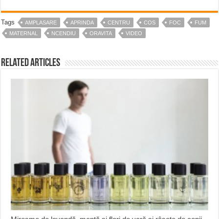
Tags
AMPLASARE
APRINDA
CENTRU
COS
FOC
FUM
MATERNAL
NCENDIU
ORAVITA
VIDEO
Related Articles