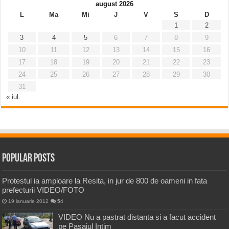
august 2026
L
Ma
Mi
J
V
S
D
1
2
3
4
5
6
7
8
9
10
11
12
13
14
15
16
17
18
19
20
21
22
23
24
25
26
27
28
29
30
31
« iul.
Popular Posts
Protestul ia amploare la Resita, in jur de 800 de oameni in fata
prefecturii VIDEO/FOTO
19 ianuarie 2012
54
VIDEO Nu a pastrat distanta si a facut accident
pe Pasajul Intim