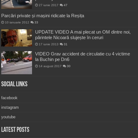
27 iunie 2017
47
Parcări private și mașini ridicate la Reșița
10 ianuarie 2012
33
UPDATE VIDEO A mai plecat un OM dintre noi,
părintele Nicoară slujește în ceruri
17 iunie 2013
31
VIDEO Grav accident de circulatie cu 4 victime
la Buchin pe Dn6
14 august 2017
30
Social Links
facebook
instagram
youtube
Latest Posts