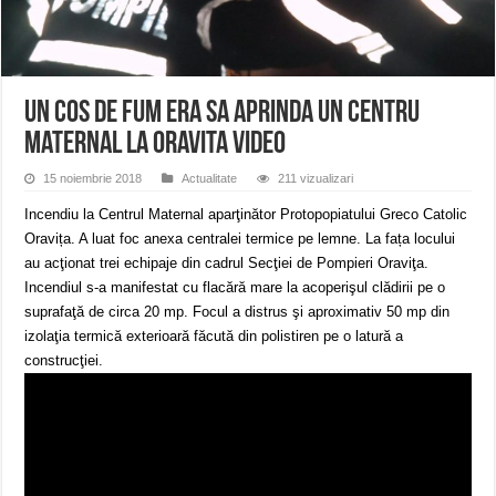
ANUNŢ OPRIRE APĂ în CARANSEBEȘ avarie
ANUNȚ OPRIRE APĂ în Reșița, cartier Țerova – avarie – 04.08.2026
ANUNȚ OPRIRE APĂ în Reșița – avarie – 03.08.2026 – Calea Caransebeșului
Un cos de fum era sa aprinda un centru
maternal la Oravita VIDEO
15 noiembrie 2018
Actualitate
211 vizualizari
Incendiu la Centrul Maternal aparţinător Protopopiatului Greco Catolic
Oravița. A luat foc anexa centralei termice pe lemne. La fața locului
au acţionat trei echipaje din cadrul Secţiei de Pompieri Oraviţa.
Incendiul s-a manifestat cu flacără mare la acoperişul clădirii pe o
suprafaţă de circa 20 mp. Focul a distrus şi aproximativ 50 mp din
izolaţia termică exterioară făcută din polistiren pe o latură a
construcţiei.