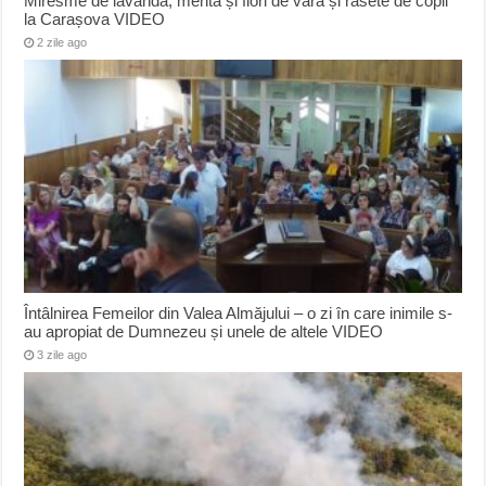
Miresme de lavandă, mentă și flori de vară și râsete de copii
la Carașova VIDEO
2 zile ago
Întâlnirea Femeilor din Valea Almăjului – o zi în care inimile s-
au apropiat de Dumnezeu și unele de altele VIDEO
3 zile ago