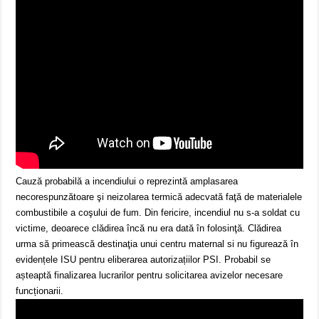
Cauză probabilă a incendiului o reprezintă amplasarea
necorespunzătoare şi neizolarea termică adecvată faţă de materialele
combustibile a coşului de fum. Din fericire, incendiul nu s-a soldat cu
victime, deoarece clădirea încă nu era dată în folosinţă. Clădirea
urma să primească destinaţia unui centru maternal si nu figurează în
evidențele ISU pentru eliberarea autorizațiilor PSI. Probabil se
așteaptă finalizarea lucrarilor pentru solicitarea avizelor necesare
funcționarii.