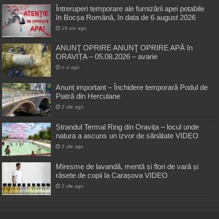
Întreruperi temporare ale furnizării apei potabile
în Bocșa Română, în data de 6 august 2026
19 ore ago
ANUNŢ OPRIRE ANUNŢ OPRIRE APĂ în
ORAVIȚA – 05.08.2026 – avarie
o zi ago
Anunț important – Închidere temporară Podul de
Piatră din Herculane
2 zile ago
Ștrandul Termal Ring din Oravița – locul unde
natura a ascuns un izvor de sănătate VIDEO
2 zile ago
Miresme de lavandă, mentă și flori de vară și
râsete de copii la Carașova VIDEO
2 zile ago