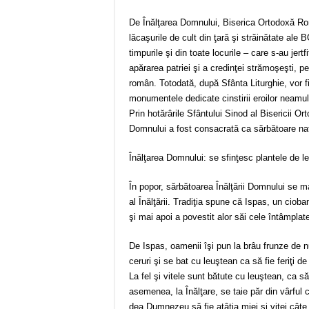
De Înălţarea Domnului, Biserica Ortodoxă Ro
lăcaşurile de cult din ţară şi străinătate ale 
timpurile şi din toate locurile – care s-au jert
apărarea patriei şi a credinţei strămoşeşti, p
român. Totodată, după Sfânta Liturghie, vor fi 
monumentele dedicate cinstirii eroilor neamul
Prin hotărârile Sfântului Sinod al Bisericii O
Domnului a fost consacrată ca sărbătoare naţ
Înălţarea Domnului: se sfinţesc plantele de l
În popor, sărbătoarea Înălţării Domnului se 
al Înălţării. Tradiţia spune că Ispas, un ciob
şi mai apoi a povestit alor săi cele întâmplat
De Ispas, oamenii îşi pun la brâu frunze de nu
ceruri şi se bat cu leuştean ca să fie feriţi de 
La fel şi vitele sunt bătute cu leuştean, ca să
asemenea, la Înălţare, se taie păr din vârful c
dea Dumnezeu să fie atâţia miei şi viţei câte f