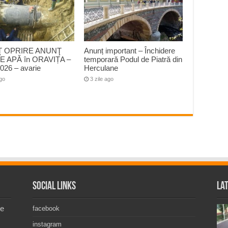
 OPRIRE ANUNŢ
Anunț important – Închidere
E APĂ în ORAVIȚA –
temporară Podul de Piatră din
026 – avarie
Herculane
ago
3 zile ago
Social Links
La
de
facebook
instagram