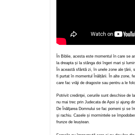
În Biblie, acesta este momentul în care se an
la dreapta și la stânga doi îngeri mari și lumi
În această sfântă zi, în unele zone ale țării,
fi purtat în momentul Înălțării. În alte zone, 
care fac vrăji de dragoste sau pentru a le fol
Potrivit credinţei, cerurile sunt deschise de l
nu mai trec prin Judecata de Apoi și ajung dir
De Înălţarea Domnului se fac pomeni și se îm
și rachiu. Casele și mormintele se împodobesc
frunze de leuștean.