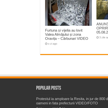
ANUNŢ
OPRIR
Furtuna și vijelia au lovit
05.08.2
Valea Almăjului și zona
3 zile 
Oravița – Cărbunari VIDEO
o zi ago
Popular Posts
Protestul ia amploare la Resita, in jur de 800 
oameni in fata prefecturii VIDEO/FOTO