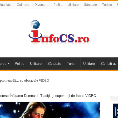
tualitate
Culinare
Diverse
Politie
Utilitare
Sănatate
Turism
erse
Politie
Utilitare
Sănatate
Turism
Utilitare
Zâmbiți azi
 o promenadă… cu obstacole VIDEO
alea Almăjului și zona Oravița – Cărbunari VIDEO
toresc Înălţarea Domnului: Tradiţii şi superstiţii de Ispas VIDEO
nizării apei potabile în Bocșa Română, în data de 6 august 2026
E APĂ în ORAVIȚA – 05.08.2026 – avarie
temporară Podul de Piatră din Herculane