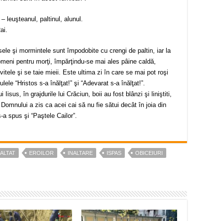
– leuşteanul, paltinul, alunul.
ai.
ele şi mormintele sunt împodobite cu crengi de paltin, iar la
omeni pentru morţi, împărţindu-se mai ales pâine caldă,
tele şi se taie mieii. Este ultima zi în care se mai pot roşi
le “Hristos s-a înălţat!” şi “Adevarat s-a înălţat!”.
isus, în grajdurile lui Crăciun, boii au fost blânzi şi liniştiti,
Domnului a zis ca acei cai să nu fie sătui decât în joia din
a spus şi “Paştele Cailor”.
NALTAT
EROILOR
INALTARE
ISPAS
OBICEIURI