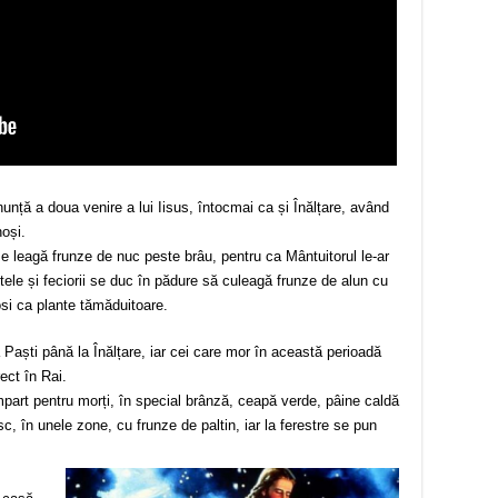
unță a doua venire a lui Iisus, întocmai ca și Înălțare, având
noși.
 se leagă frunze de nuc peste brâu, pentru ca Mântuitorul le-ar
fetele și feciorii se duc în pădure să culeagă frunze de alun cu
osi ca plante tămăduitoare.
a Paști până la Înălțare, iar cei care mor în această perioadă
ect în Rai.
part pentru morți, în special brânză, ceapă verde, pâine caldă
, în unele zone, cu frunze de paltin, iar la ferestre se pun