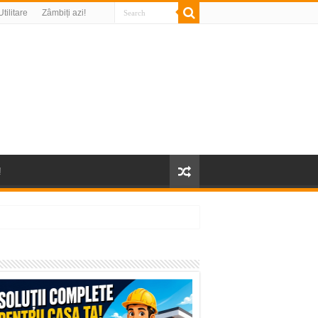
Utilitare
Zâmbiți azi!
!