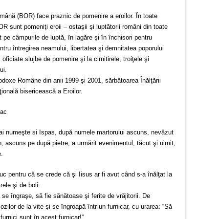
mână (BOR) face praznic de pomenire a eroilor. În toate
BOR sunt pomeniţi eroii – ostaşii şi luptătorii români din toate
fit pe câmpurile de luptă, în lagăre şi în închisori pentru
entru întregirea neamului, libertatea şi demnitatea poporului
oficiate slujbe de pomenire şi la cimitirele, troiţele şi
ui.
rtodoxe Române din anii 1999 şi 2001, sărbătoarea Înălţării
ională bisericească a Eroilor.
eac
mai numeşte si Ispas, după numele martorului ascuns, nevăzut
an, ascuns pe după pietre, a urmărit evenimentul, tăcut şi uimit,
e.
c pentru că se crede că şi Iisus ar fi avut când s-a înălţat la
rele şi de boli.
 se îngraşe, să fie sănătoase şi ferite de vrăjitorii. De
ozilor de la vite şi se îngroapă într-un furnicar, cu urarea: “Să
urnici sunt în acest furnicar!”.