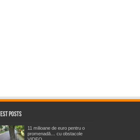
test Posts
11 milioane de euro pentru o
promenadă… cu obstacole
VIDEO