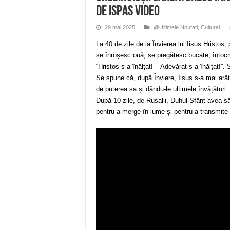
de Ispas VIDEO
29 mai 2025
@Ultimele Noutati
,
Cultural
La 40 de zile de la Învierea lui Iisus Hristos,
se înroșesc ouă, se pregătesc bucate, întocm
“Hristos s-a înălțat! – Adevărat s-a înălțat!”
Se spune că, după Înviere, Iisus s-a mai arăta
de puterea sa și dându-le ultimele învățături
După 10 zile, de Rusalii, Duhul Sfânt avea să
pentru a merge în lume și pentru a transmit