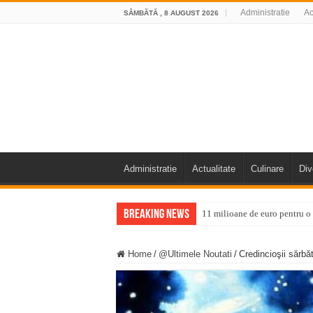
Administratie
Ac
SÂMBĂTĂ , 8 AUGUST 2026
Administratie
Actualitate
Culinare
Div
Breaking News
11 milioane de euro pentru
Furtuna și vijelia au lovit V
Home
/
@Ultimele Noutati
/
Credincioşii sărbă
Întreruperi temporare ale fur
ANUNŢ OPRIRE ANUNŢ OPRIR
Anunț important – Închidere 