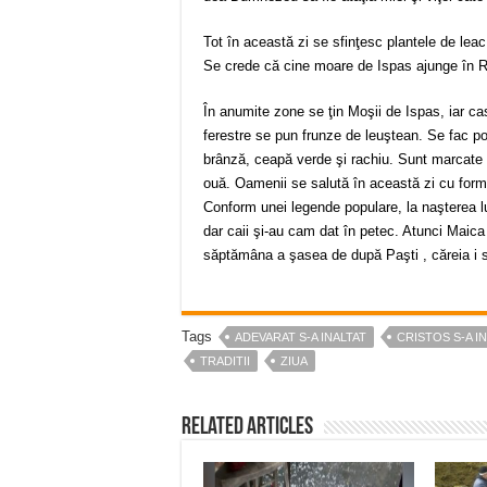
Tot în această zi se sfinţesc plantele de leac 
Se crede că cine moare de Ispas ajunge în R
În anumite zone se ţin Moşii de Ispas, iar cas
ferestre se pun frunze de leuştean. Se fac p
brânză, ceapă verde şi rachiu. Sunt marcate vi
ouă. Oamenii se salută în această zi cu formule
Conform unei legende populare, la naşterea lui I
dar caii şi-au cam dat în petec. Atunci Maica 
săptămâna a şasea de după Paşti , căreia i s-
Tags
ADEVARAT S-A INALTAT
CRISTOS S-A I
TRADITII
ZIUA
Related Articles