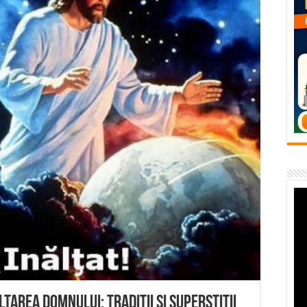
vița – locul unde natura a ascuns un izvor de sănătate VIDEO
flori de vară și râsete de copii la Carașova VIDEO
– avarie – 04.08.2026 – str. Văliugului și Plastomet
SEBEȘ – 04.08.2026 – avarie – Calea Severinului
RANSEBEȘ avarie
ţarea Domnului: Tradiţii şi superstiţii