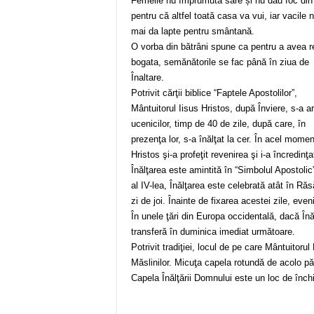
Femeile nu împrumută sare și nu dau foc din
pentru că altfel toată casa va vui, iar vacile 
mai da lapte pentru smântană.
O vorba din bătrâni spune ca pentru a avea r
bogata, semănătorile se fac până în ziua de
Înaltare.
Potrivit cărţii biblice “Faptele Apostolilor”,
Mântuitorul Iisus Hristos, după Înviere, s-a ar
ucenicilor, timp de 40 de zile, după care, în
prezenţa lor, s-a înălţat la cer. În acel momen
Hristos şi-a profeţit revenirea şi i-a încredinţ
Înălţarea este amintită în “Simbolul Apostolic
al IV-lea, Înălţarea este celebrată atât în Răs
zi de joi. Înainte de fixarea acestei zile, eve
În unele ţări din Europa occidentală, dacă Înă
transferă în duminica imediat următoare.
Potrivit tradiţiei, locul de pe care Mântuitorul
Măslinilor. Micuţa capela rotundă de acolo pă
Capela Înălţării Domnului este un loc de înch