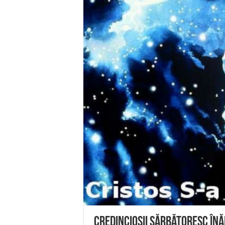
Ștrandul Termal Ring din Ora
Miresme de lavandă, mentă și 
ANUNȚ OPRIRE APĂ în Reșița 
ANUNŢ OPRIRE APĂ în CARAN
ANUNŢ OPRIRE APĂ în CA
Credincioşii sărbătoresc Înăl