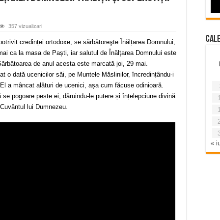
357 vizualizari
Cal
 potrivit credinței ortodoxe, se sărbătoreşte Înălțarea Domnului,
ai ca la masa de Paști, iar salutul de Înălțarea Domnului este
. Sărbătoarea de anul acesta este marcată joi, 29 mai.
t o dată ucenicilor săi, pe Muntele Măslinilor, încredințându-i
. El a mâncat alături de ucenici, așa cum făcuse odinioară.
 se pogoare peste ei, dăruindu-le putere și înțelepciune divină
e Cuvântul lui Dumnezeu.
« iu