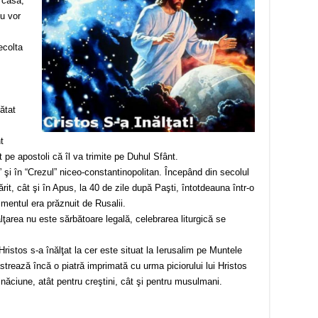
 casă,
nu vor
ecolta
ătat
t
at pe apostoli că îl va trimite pe Duhul Sfânt.
” şi în “Crezul” niceo-constantinopolitan. Începând din secolul
ărit, cât şi în Apus, la 40 de zile după Paşti, întotdeauna într-o
nimentul era prăznuit de Rusalii.
lţarea nu este sărbătoare legală, celebrarea liturgică se
 Hristos s-a înălţat la cer este situat la Ierusalim pe Muntele
strează încă o piatră imprimată cu urma piciorului lui Hristos
inăciune, atât pentru creştini, cât şi pentru musulmani.