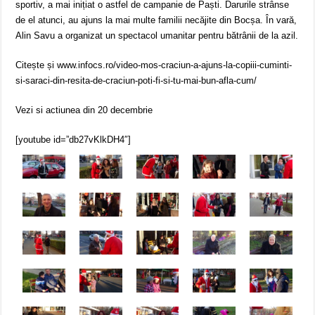
sportiv, a mai inițiat o astfel de campanie de Paști. Darurile strânse
de el atunci, au ajuns la mai multe familii necăjite din Bocșa. În vară,
Alin Savu a organizat un spectacol umanitar pentru bătrânii de la azil.
Citește și www.infocs.ro/video-mos-craciun-a-ajuns-la-copiii-cuminti-
si-saraci-din-resita-de-craciun-poti-fi-si-tu-mai-bun-afla-cum/
Vezi si actiunea din 20 decembrie
[youtube id=”db27vKlkDH4″]