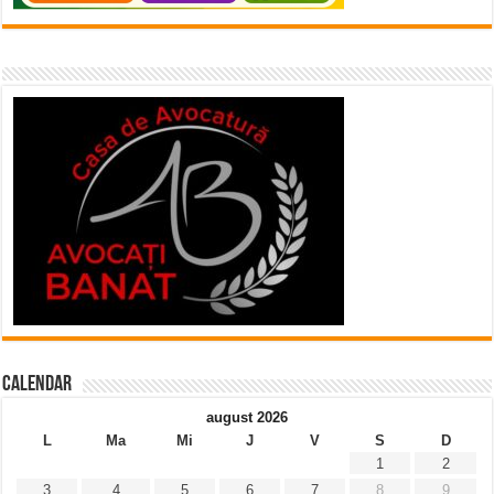
Calendar
august 2026
L
Ma
Mi
J
V
S
D
1
2
3
4
5
6
7
8
9