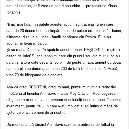
acțiunii tinerilor, ar fi vreo un partid sau chiar ….președintele Klaus
Iohannis.
Nimic mai fals: în spatele acestei acțiuni sunt aceiași tineri care în
data de 20 decembrie, au împărțit zeci de colete cu ,,bucurii” – haine,
alimente, dulciuri și jucării- familiilor sărace din Reșița. Ei le-au
adunat, ei le-au împărțit.
Și se mai află cineva în spatele acestor tineri: REȘIȚENII – reșițenii
cititori de InfoCS, acei anonimi care din puținul sau din multul lor, au
dăruit și altora câte ceva. Și vorbim de peste un apartament cu două
camere plin cu daruri și aproape 700 de tablete de ciocolată. Adică,
vreo 70 de kilograme de ciocolată.
Așa că dragi REȘIȚENI, dragi români, primiți mulțumirile redacției
InfoCS și al tinerilor Alin Savu – alias Moș Crăciun, Paul Legezeu –
elf și operator de serviciu, precum și celorlalți tineri implicați în acest
eveniment, pentru felul în care v-aţi implicat și ați întins o mână de
ajutor celorlalți semeni de ai noștrii.
De menţionat că tânărul Alin Savu care este antrenor de fotbal şi