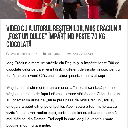
ANUNȚ OPRIRE APĂ în Reșița – avarie – 04.08.2026 – str. Văliugului și Plasto
ANUNŢ OPRIRE APĂ în CARANSEBEȘ – 04.08.2026 – avarie – Calea Severinu
ANUNŢ OPRIRE APĂ în CARANSEBEȘ avarie
VIDEO Cu ajutorul reșițenilor, Moș Crăciun a
,,fost un dulce” împărțind peste 70 kg
ciocolată
26 decembrie 2014
Actualitate
538 vizualizari
Moş Crăciun a mers pe străzile din Reşita şi a împărțit peste 700 de
ciocolate celor pe care i-a întâlnit, indiferent de vârsta fiindcă, pentru
toată lumea a venit Crăciunul. Totuşi, prioritate au avut copiii.
Moşul a intrat chiar şi într-un bar unde a încercat să-i facă pe tineri
să-şi amintească de faptul că este o mare sărbătoare. Chiar dacă unii
au încercat să arate că ,,nu le prea pasă de Moș Crăciun,, totuşi,
emoţia s-a putut citi şi pe chipul lor. Apoi, seara a fost încheiată cu
vizita în casa mai multor copii, dintre care trei cu situație materială
mai slăbuță, din Doman. Trei copii la care Moşul a venit cu mare
bucurie şi cu multă emoţie.