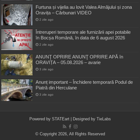
Furtuna și vijelia au lovit Valea Almăjului și zona
Oravița – Cărbunari VIDEO
2 zile ago
Întreruperi temporare ale furnizării apei potabile
în Bocșa Română, în data de 6 august 2026
2 zile ago
ANUNŢ OPRIRE ANUNŢ OPRIRE APĂ în
ORAVIȚA – 05.08.2026 – avarie
3 zile ago
Anunț important – Închidere temporară Podul de
Piatră din Herculane
3 zile ago
Powered by
STATEart
| Designed by
TieLabs
© Copyright 2026, All Rights Reserved