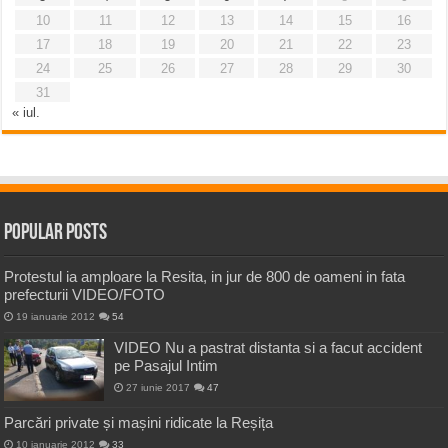
10
11
12
13
14
15
16
17
18
19
20
21
22
23
24
25
26
27
28
29
30
31
« iul.
Popular Posts
Protestul ia amploare la Resita, in jur de 800 de oameni in fata
prefecturii VIDEO/FOTO
19 ianuarie 2012
54
VIDEO Nu a pastrat distanta si a facut accident
pe Pasajul Intim
27 iunie 2017
47
Parcări private și mașini ridicate la Reșița
10 ianuarie 2012
33