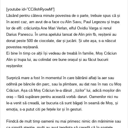
[youtube id=”CCi9ohRyowM”]
Lăsând pentru câteva minute povestea de o parte, trebuie spus că și
în acest caz, am avut de-a face cu Alin Savu, Paul Legezeu și trupa
lor de elfi: crăciunița Ane Mari Verlan, elful Ovidiu Varga si renul
Darius Panescu. În urma apelului lansat de Alin prin fb, reșițenii au
donat peste 500 de ciocolate, dar și jucării. Și uite așa, s-a născut
povestea reșițeană.
Ei bine în timp ce alții își vedeau de treabă în familie, Moș Crăciun
Alin și trupa lui, au colindat ore bune orașul și au făcut bucurii
reșițenilor.
Surpriză mare a fost în momentul în care bătrânii aflați la aer sau
odihnă pe băncile din parc, sau la plimbare, au dat nas în nas cu Moș
Crăciun. Așa că Moș Crăciun le-a dăruit ,,tizilor” lui, adică moșilor din
oraș – fără supărare pentru această vorbă- daruri. Oamenilor nici nu
le-a venit să creadă, iar bucuria că sunt băgați în seamă de Moș, și
emoția, s-a putut citi pe fețele lor și în gesturi.
Fiindcă de mult timp oamenii nu mai primesc nimic din mărinimie sau
ca simplă atenție, mulți au avut tendința să creadă că în spatele