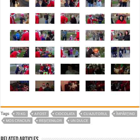
Tags
70 KG
A FOST
CIOCOLATA
CU AJUTORUL
ÎMPĂRȚIND
MOS CRACIUN
REȘIȚENILOR
UN DULCE
Related Articles