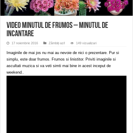
Miresme de lavandă, mentă și flori de vară și râsete de copii la Carașova VIDEO
ANUNȚ OPRIRE APĂ în Reșița – avarie – 04.08.2026 – str. Văliugului și Plasto
ANUNŢ OPRIRE APĂ în CARANSEBEȘ – 04.08.2026 – avarie – Calea Severinu
VIDEO Minutul de frumos – Minutul de
incantare
17 noiembrie 2016
Zâmbiți azi!
149 vizualizari
Imaginile de mai jos nu mai au nevoie de nici o prezentare. Pur si
simplu, este doar frumos. Frumos si linistitor. Priviti imaginile si
ascultati muzica si va veti simti mai bine in acest inceput de
weekend..