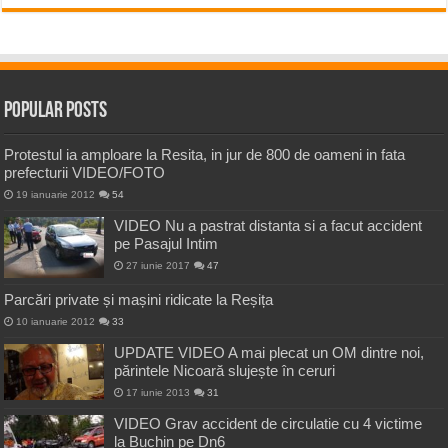
Popular Posts
Protestul ia amploare la Resita, in jur de 800 de oameni in fata
prefecturii VIDEO/FOTO
19 ianuarie 2012
54
VIDEO Nu a pastrat distanta si a facut accident
pe Pasajul Intim
27 iunie 2017
47
Parcări private și mașini ridicate la Reșița
10 ianuarie 2012
33
UPDATE VIDEO A mai plecat un OM dintre noi,
părintele Nicoară slujește în ceruri
17 iunie 2013
31
VIDEO Grav accident de circulatie cu 4 victime
la Buchin pe Dn6