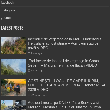
facebook
instagram
youtube
Latest Posts
Incendiile de vegetație de la Măru, Linderfeld și
Herculane au fost stinse – Pompierii stau de
pază VIDEO
9 ore ago
Trei focare de incendii de vegetație în Caraș
Severin – Măru amenințat de flăcări VIDEO
18 ore ago
COSTINEȘTI – LOCUL PE CARE ÎL IUBIM,
LOCUL DE CARE AVEM GRIJĂ – Tabăra MISA
2026 VIDEO
22 de ore ago
Accident mortal pe DN58B, între Berzovia și
Măureni. Mașina și un TIR au luat foc în urma