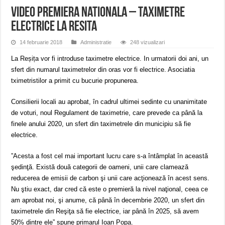
ANUNŢ OPRIRE ANUNŢ OPRIRE APĂ în ORAVIȚA – 05.08.2026 – avarie
VIDEO Premiera nationala – Taximetre
Anunț important – Închidere temporară Podul de Piatră din Herculane
electrice la Resita
Ștrandul Termal Ring din Oravița – locul unde natura a ascuns un izvor de sănă
14 februarie 2018
Administratie
248 vizualizari
La Reșița vor fi introduse taximetre electrice. In urmatorii doi ani, un
sfert din numarul taximetrelor din oras vor fi electrice. Asociatia
tximetristilor a primit cu bucurie propunerea.
Consilierii locali au aprobat, în cadrul ultimei sedinte cu unanimitate
de voturi, noul Regulament de taximetrie, care prevede ca până la
finele anului 2020, un sfert din taximetrele din municipiu să fie
electrice.
”Acesta a fost cel mai important lucru care s-a întâmplat în această
şedinţă. Există două categorii de oameni, unii care clamează
reducerea de emisii de carbon şi unii care acţionează în acest sens.
Nu ştiu exact, dar cred că este o premieră la nivel naţional, ceea ce
am aprobat noi, şi anume, că până în decembrie 2020, un sfert din
taximetrele din Reşiţa să fie electrice, iar până în 2025, să avem
50% dintre ele” spune primarul Ioan Popa.