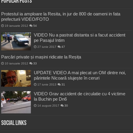
Popular Posts
Protestul ia amploare la Resita, in jur de 800 de oameni in fata
prefecturii VIDEO/FOTO
19 ianuarie 2012
54
VIDEO Nu a pastrat distanta si a facut accident
pe Pasajul Intim
27 iunie 2017
47
Parcări private și mașini ridicate la Reșița
10 ianuarie 2012
33
UPDATE VIDEO A mai plecat un OM dintre noi,
părintele Nicoară slujește în ceruri
17 iunie 2013
31
VIDEO Grav accident de circulatie cu 4 victime
la Buchin pe Dn6
14 august 2017
30
Social Links