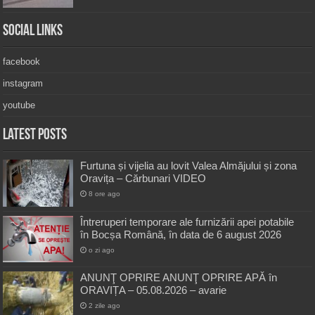
Social Links
facebook
instagram
youtube
Latest Posts
Furtuna și vijelia au lovit Valea Almăjului și zona
Oravița – Cărbunari VIDEO
8 ore ago
Întreruperi temporare ale furnizării apei potabile
în Bocșa Română, în data de 6 august 2026
o zi ago
ANUNŢ OPRIRE ANUNŢ OPRIRE APĂ în
ORAVIȚA – 05.08.2026 – avarie
2 zile ago