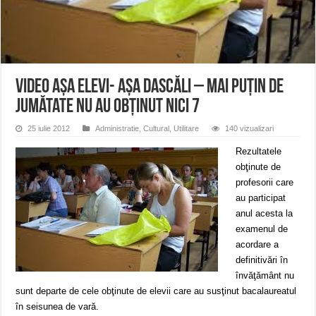
ANUNŢ OPRIRE APĂ în CARANSEBEȘ – 04.08.2026 – avarie – Calea Severinu
ANUNŢ OPRIRE APĂ în CARANSEBEȘ avarie
ANUNȚ OPRIRE APĂ în Reșița, cartier Țerova – avarie – 04.08.2026
VIDEO Așa elevi- așa dascăli – mai puțin de
jumătate nu au obținut nici 7
25 iulie 2012
Administratie
,
Cultural
,
Utilitare
140 vizualizari
Rezultatele
obţinute de
profesorii care
au participat
anul acesta la
examenul de
acordare a
definitivări în
învăţământ nu
sunt departe de cele obţinute de elevii care au susţinut bacalaureatul
în seisunea de vară.