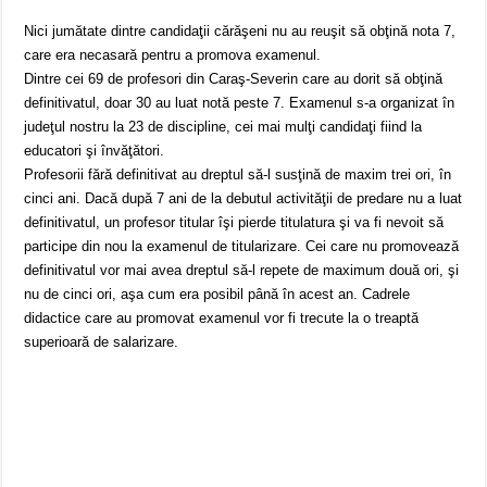
Nici jumătate dintre candidaţii cărăşeni nu au reuşit să obţină nota 7,
care era necasară pentru a promova examenul.
Dintre cei 69 de profesori din Caraş-Severin care au dorit să obţină
definitivatul, doar 30 au luat notă peste 7. Examenul s-a organizat în
judeţul nostru la 23 de discipline, cei mai mulţi candidaţi fiind la
educatori şi învăţători.
Profesorii fără definitivat au dreptul să-l susţină de maxim trei ori, în
cinci ani. Dacă după 7 ani de la debutul activităţii de predare nu a luat
definitivatul, un profesor titular îşi pierde titulatura şi va fi nevoit să
participe din nou la examenul de titularizare. Cei care nu promovează
definitivatul vor mai avea dreptul să-l repete de maximum două ori, şi
nu de cinci ori, aşa cum era posibil până în acest an. Cadrele
didactice care au promovat examenul vor fi trecute la o treaptă
superioară de salarizare.