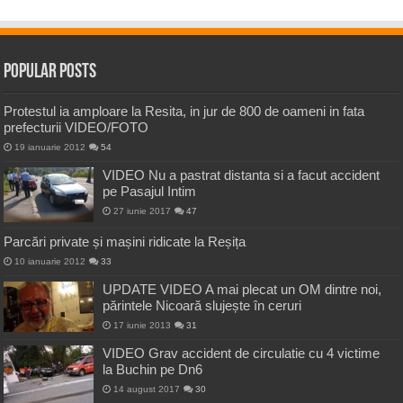
Popular Posts
Protestul ia amploare la Resita, in jur de 800 de oameni in fata
prefecturii VIDEO/FOTO
19 ianuarie 2012
54
VIDEO Nu a pastrat distanta si a facut accident
pe Pasajul Intim
27 iunie 2017
47
Parcări private și mașini ridicate la Reșița
10 ianuarie 2012
33
UPDATE VIDEO A mai plecat un OM dintre noi,
părintele Nicoară slujește în ceruri
17 iunie 2013
31
VIDEO Grav accident de circulatie cu 4 victime
la Buchin pe Dn6
14 august 2017
30