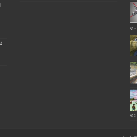
l
o 
t
2 