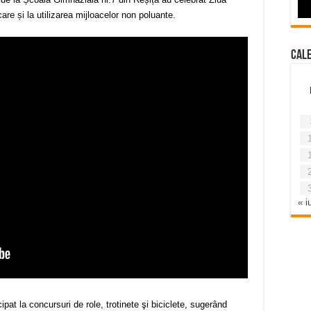
re și la utilizarea mijloacelor non poluante.
Cal
« iu
ipat la concursuri de role, trotinete şi biciclete, sugerând