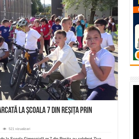
flori de vară și râsete de copii la Carașova VIDEO
– avarie – 04.08.2026 – str. Văliugului și Plastomet
SEBEȘ – 04.08.2026 – avarie – Calea Severinului
RANSEBEȘ avarie
 cartier Țerova – avarie – 04.08.2026
rcată la Școala 7 din Reșița prin
521 vizualizari
 de la Școala Gimnazială nr.7 din Reșița au celebrat Ziua