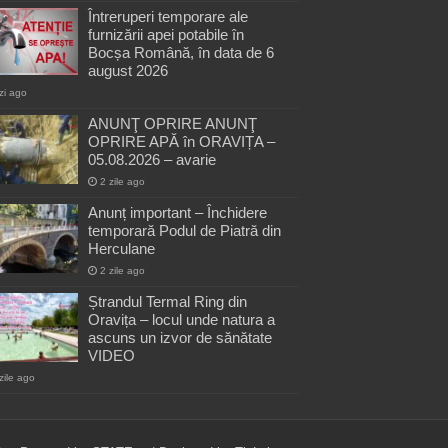
Întreruperi temporare ale
furnizării apei potabile în
Bocșa Română, în data de 6
august 2026
zi ago
ANUNŢ OPRIRE ANUNŢ
OPRIRE APĂ în ORAVIȚA –
05.08.2026 – avarie
2 zile ago
Anunț important – Închidere
temporară Podul de Piatră din
Herculane
2 zile ago
Ștrandul Termal Ring din
Oravița – locul unde natura a
ascuns un izvor de sănătate
VIDEO
zile ago