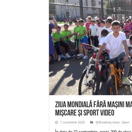
Miresme de lavandă, mentă și 
ANUNȚ OPRIRE APĂ în Reșița 
ANUNŢ OPRIRE APĂ în CARAN
ANUNŢ OPRIRE APĂ în CA
ANUNȚ OPRIRE APĂ în Reșița,
Ziua Mondială fără Mașini ma
mișcare și sport VIDEO
7 octombrie 2025
@Breaking news
,
Sport
În data de 22 septembrie, peste 200 de elevi