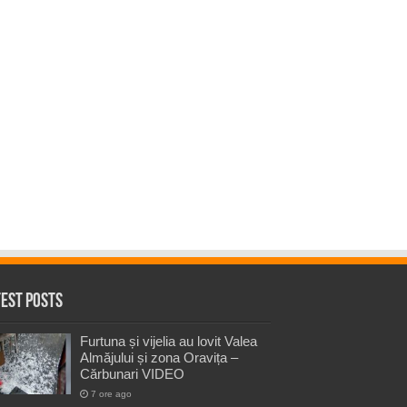
test Posts
Furtuna și vijelia au lovit Valea
Almăjului și zona Oravița –
Cărbunari VIDEO
7 ore ago