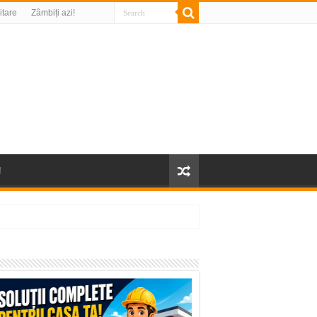
litare
Zâmbiți azi!
!