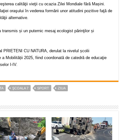
reşterea calităţii vieţii cu ocazia Zilei Mondiale fără Mașini.
iei oraşului în vederea formării unor atitudini pozitive faţă de
ăţii alternative.
u transmis și un puternic mesaj ecologist părinţilor și
onal PRIETENI CU NATURA, derulat la nivelul școlii
a Mobilității 2025, fiind coordonată de catedră de educaţie
selor I-IV.
TA
ŞCOALA 7
SPORT
ZIUA