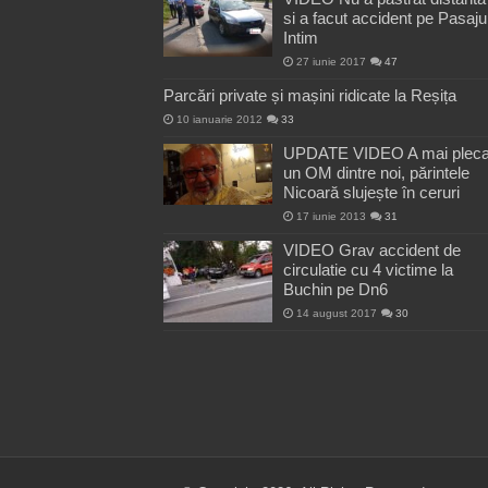
si a facut accident pe Pasaju
Intim
27 iunie 2017
47
Parcări private și mașini ridicate la Reșița
10 ianuarie 2012
33
UPDATE VIDEO A mai pleca
un OM dintre noi, părintele
Nicoară slujește în ceruri
17 iunie 2013
31
VIDEO Grav accident de
circulatie cu 4 victime la
Buchin pe Dn6
14 august 2017
30