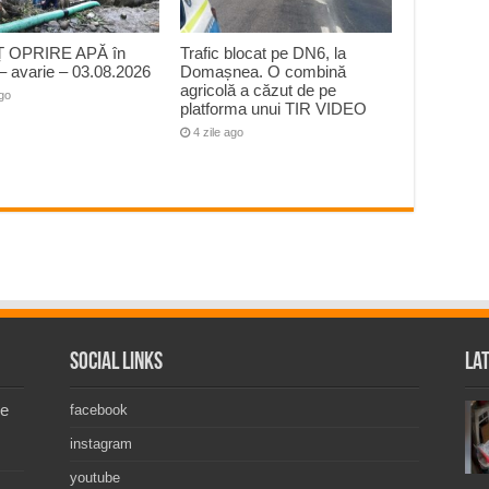
 OPRIRE APĂ în
Trafic blocat pe DN6, la
– avarie – 03.08.2026
Domașnea. O combină
agricolă a căzut de pe
ago
platforma unui TIR VIDEO
4 zile ago
Social Links
La
de
facebook
instagram
youtube