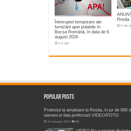
ANUNȚ
Reșița 
Întreruperi temporare ale
4 zile 
furnizării apei potabile în
Bocșa Română, în data de 6
august 2026
o zi ago
Popular Posts
Protestul ia amploare la Resita, in jur de 800 
oameni in fata prefecturii VIDEO/FOTO
19 ianuarie 2012
54
VIDEO Nu a pastrat distanta