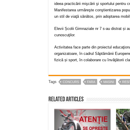
ideea practicării mişcării şi sportului pentru c
Manifestarea urmăreşte conştientizarea populaţ
un stil de viaţă sănătos, prin adoptarea mobilit
Elevii Școlii Gimnaziale nr 7 s-au distrat și a
cunoscuţilor.
Activitatea face parte din proiectul educaţi
organizatoare, în cadrul Săptămânii Europene 
fizică și sport, în colaborare cu învăţătorii cla
Tags
CONCURS
FARA
MASINI
RESI
Related Articles