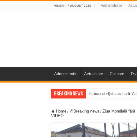
Administratie
Actua
VINERI , 7 AUGUST 2026
Administratie
Actualitate
Culinare
Div
Breaking News
Furtuna și vijelia au lovit V
Întreruperi temporare ale fur
Home
/
@Breaking news
/
Ziua Mondială fără 
ANUNŢ OPRIRE ANUNŢ OPRIR
VIDEO
Anunț important – Închidere 
Ștrandul Termal Ring din Ora