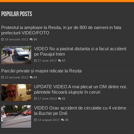
Popular Posts
Protestul ia amploare la Resita, in jur de 800 de oameni in fata
prefecturii VIDEO/FOTO
19 ianuarie 2012
54
VIDEO Nu a pastrat distanta si a facut accident
pe Pasajul Intim
27 iunie 2017
47
Parcări private și mașini ridicate la Reșița
10 ianuarie 2012
33
UPDATE VIDEO A mai plecat un OM dintre noi,
părintele Nicoară slujește în ceruri
17 iunie 2013
31
VIDEO Grav accident de circulatie cu 4 victime
la Buchin pe Dn6
14 august 2017
30