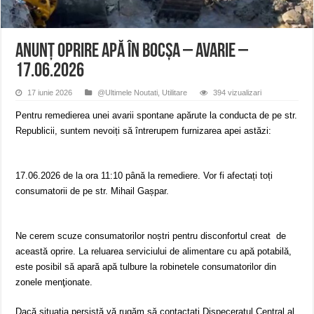
ANUNŢ OPRIRE APĂ în CARANSEBEȘ – 04.08.2026 – avarie – Calea Severinu
ANUNŢ OPRIRE APĂ în CARANSEBEȘ avarie
ANUNȚ OPRIRE APĂ în Reșița, cartier Țerova – avarie – 04.08.2026
ANUNŢ OPRIRE APĂ în Bocșa – avarie –
17.06.2026
17 iunie 2026
@Ultimele Noutati
,
Utilitare
394 vizualizari
Pentru remedierea unei avarii spontane apărute la conducta de pe str.
Republicii, suntem nevoiți să întrerupem furnizarea apei astăzi:
17.06.2026 de la ora 11:10 până la remediere. Vor fi afectați toți
consumatorii de pe str. Mihail Gașpar.
Ne cerem scuze consumatorilor noștri pentru disconfortul creat de
această oprire. La reluarea serviciului de alimentare cu apă potabilă,
este posibil să apară apă tulbure la robinetele consumatorilor din
zonele menţionate.
Dacă situaţia persistă vă rugăm să contactați Dispeceratul Central al