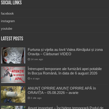
Social Links
facebook
instagram
youtube
Latest Posts
Furtuna și vijelia au lovit Valea Almăjului și zona
Oravița – Cărbunari VIDEO
14 ore ago
Întreruperi temporare ale furnizării apei potabile
în Bocșa Română, în data de 6 august 2026
o zi ago
ANUNŢ OPRIRE ANUNŢ OPRIRE APĂ în
ORAVIȚA – 05.08.2026 – avarie
2 zile ago
Anunț important – Închidere temporară Podul de