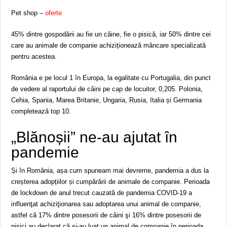
Pet shop –
oferte
45% dintre gospodării au fie un câine, fie o pisică, iar 50% dintre cei
care au animale de companie achiziționează mâncare specializată
pentru acestea.
România e pe locul 1 în Europa, la egalitate cu Portugalia, din punct
de vedere al raportului de câini pe cap de locuitor, 0,205. Polonia,
Cehia, Spania, Marea Britanie, Ungaria, Rusia, Italia și Germania
completează top 10.
„Blănoșii” ne-au ajutat în
pandemie
Și în România, așa cum spuneam mai devreme, pandemia a dus la
creșterea adopțiilor și cumpărării de animale de companie. Perioada
de lockdown de anul trecut cauzată de pandemia COVID-19 a
influenţat achiziţionarea sau adoptarea unui animal de companie,
astfel că 17% dintre posesorii de câini şi 16% dintre posesorii de
pisici au declarat că şi-au luat un animal de companie în perioada