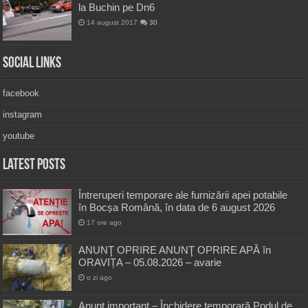
la Buchin pe Dn6
14 august 2017
30
Social Links
facebook
instagram
youtube
Latest Posts
Întreruperi temporare ale furnizării apei potabile
în Bocșa Română, în data de 6 august 2026
17 ore ago
ANUNŢ OPRIRE ANUNŢ OPRIRE APĂ în
ORAVIȚA – 05.08.2026 – avarie
o zi ago
Anunț important – Închidere temporară Podul de