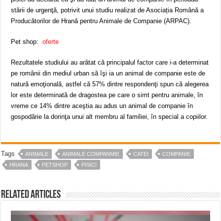
stării de urgenţă, potrivit unui studiu realizat de Asociația Română a
Producătorilor de Hrană pentru Animale de Companie (ARPAC).
Pet shop:
oferte
Rezultatele studiului au arătat că principalul factor care i-a determinat
pe românii din mediul urban să îşi ia un animal de companie este de
natură emoţională, astfel că 57% dintre respondenţi spun că alegerea
lor este determinată de dragostea pe care o simt pentru animale, în
vreme ce 14% dintre aceştia au adus un animal de companie în
gospodărie la dorinţa unui alt membru al familiei, în special a copiilor.
Tags
ANIMALE
ANIMALE COMPANMIE
CATEI
COMPANIE
HRANA
PETSHOP
PISICI
Related Articles