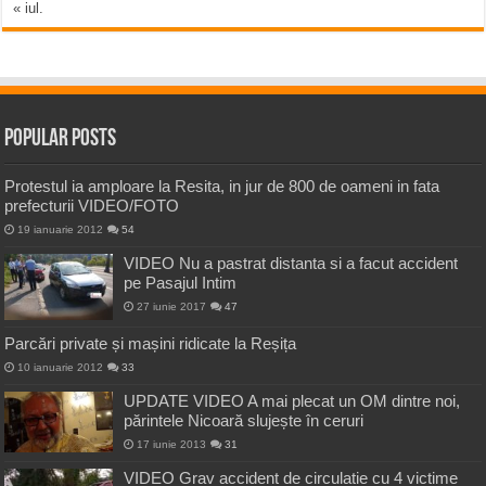
« iul.
Popular Posts
Protestul ia amploare la Resita, in jur de 800 de oameni in fata
prefecturii VIDEO/FOTO
19 ianuarie 2012
54
VIDEO Nu a pastrat distanta si a facut accident
pe Pasajul Intim
27 iunie 2017
47
Parcări private și mașini ridicate la Reșița
10 ianuarie 2012
33
UPDATE VIDEO A mai plecat un OM dintre noi,
părintele Nicoară slujește în ceruri
17 iunie 2013
31
VIDEO Grav accident de circulatie cu 4 victime