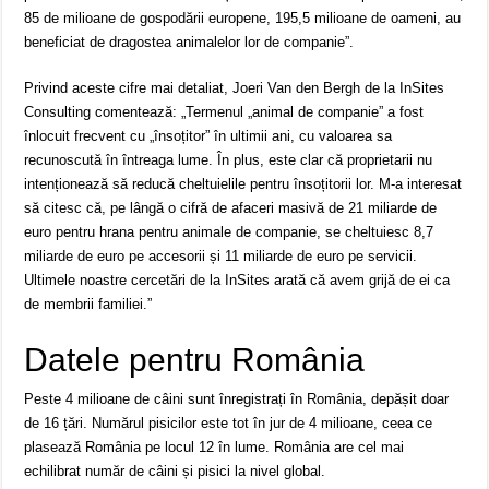
85 de milioane de gospodării europene, 195,5 milioane de oameni, au
beneficiat de dragostea animalelor lor de companie”.
Privind aceste cifre mai detaliat, Joeri Van den Bergh de la InSites
Consulting comentează: „Termenul „animal de companie” a fost
înlocuit frecvent cu „însoțitor” în ultimii ani, cu valoarea sa
recunoscută în întreaga lume. În plus, este clar că proprietarii nu
intenționează să reducă cheltuielile pentru însoțitorii lor. M-a interesat
să citesc că, pe lângă o cifră de afaceri masivă de 21 miliarde de
euro pentru hrana pentru animale de companie, se cheltuiesc 8,7
miliarde de euro pe accesorii și 11 miliarde de euro pe servicii.
Ultimele noastre cercetări de la InSites arată că avem grijă de ei ca
de membrii familiei.”
Datele pentru România
Peste 4 milioane de câini sunt înregistrați în România, depășit doar
de 16 țări. Numărul pisicilor este tot în jur de 4 milioane, ceea ce
plasează România pe locul 12 în lume. România are cel mai
echilibrat număr de câini și pisici la nivel global.