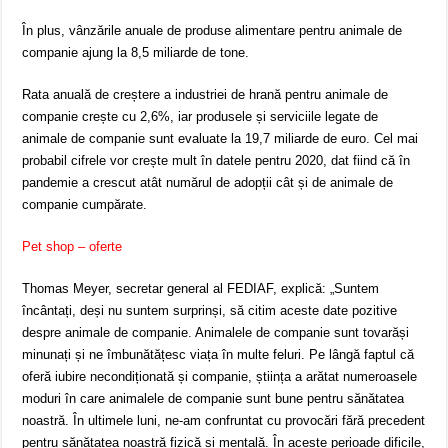
În plus, vânzările anuale de produse alimentare pentru animale de
companie ajung la 8,5 miliarde de tone.
Rata anuală de creștere a industriei de hrană pentru animale de
companie crește cu 2,6%, iar produsele și serviciile legate de
animale de companie sunt evaluate la 19,7 miliarde de euro. Cel mai
probabil cifrele vor crește mult în datele pentru 2020, dat fiind că în
pandemie a crescut atât numărul de adopții cât și de animale de
companie cumpărate.
Pet shop – oferte
Thomas Meyer, secretar general al FEDIAF, explică: „Suntem
încântați, deși nu suntem surprinși, să citim aceste date pozitive
despre animale de companie. Animalele de companie sunt tovarăși
minunați și ne îmbunătățesc viața în multe feluri. Pe lângă faptul că
oferă iubire necondiționată și companie, știința a arătat numeroasele
moduri în care animalele de companie sunt bune pentru sănătatea
noastră. În ultimele luni, ne-am confruntat cu provocări fără precedent
pentru sănătatea noastră fizică și mentală. În aceste perioade dificile,