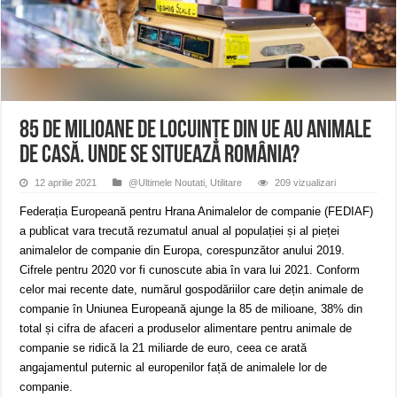
ANUNŢ OPRIRE APĂ în CARANSEBEȘ avarie
ANUNȚ OPRIRE APĂ în Reșița, cartier Țerova – avarie – 04.08.2026
ANUNȚ OPRIRE APĂ în Reșița – avarie – 03.08.2026 – Calea Caransebeșului
85 de milioane de locuințe din UE au animale
de casă. Unde se situează România?
12 aprilie 2021
@Ultimele Noutati
,
Utilitare
209 vizualizari
Federația Europeană pentru Hrana Animalelor de companie (FEDIAF)
a publicat vara trecută rezumatul anual al populației și al pieței
animalelor de companie din Europa, corespunzător anului 2019.
Cifrele pentru 2020 vor fi cunoscute abia în vara lui 2021. Conform
celor mai recente date, numărul gospodăriilor care dețin animale de
companie în Uniunea Europeană ajunge la 85 de milioane, 38% din
total și cifra de afaceri a produselor alimentare pentru animale de
companie se ridică la 21 miliarde de euro, ceea ce arată
angajamentul puternic al europenilor față de animalele lor de
companie.