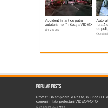
Accident în lanț cu patru
Autorul
autoturisme, în Bocșa VIDEO
furată 
de poliț
6 zile ago
2 săpt
Popular Posts
Protestul ia amploare la Resita, in jur de 800 
oameni in fata prefecturii VIDEO/FOTO
19 ianuarie 2012
54