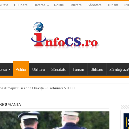
litate
Culinare
Diverse
Politie
Utilitare
Sănatate
Turism
Uti
erse
Politie
Utilitare
Sănatate
Turism
Utilitare
Zâmbiți azi!
alea Almăjului și zona Oravița – Cărbunari VIDEO
nizării apei potabile în Bocșa Română, în data de 6 august 2026
 SIGURANTA
E APĂ în ORAVIȚA – 05.08.2026 – avarie
temporară Podul de Piatră din Herculane
vița – locul unde natura a ascuns un izvor de sănătate VIDEO