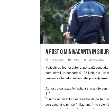
Miresme de lavandă, mentă și 
ANUNȚ OPRIRE APĂ în Reșița 
ANUNŢ OPRIRE APĂ în CARAN
ANUNŢ OPRIRE APĂ în CA
ANUNȚ OPRIRE APĂ în Reșița,
A FOST O MINIVACANTA IN SIGU
4 iunie 2018
Politie
188 vizualizari
Polițiștii au fost la datorie, pe toată perioada
comunității. În perioada 01-03 iunie a.c., un
prevenirea faptelor antisociale şi menţinerea o
Au fost organizate 54 acțiuni și s-a interveni
112.
În urma activităților desfășurate de polițiști 
persoane fiind prinse în flagrant. Între cele 4