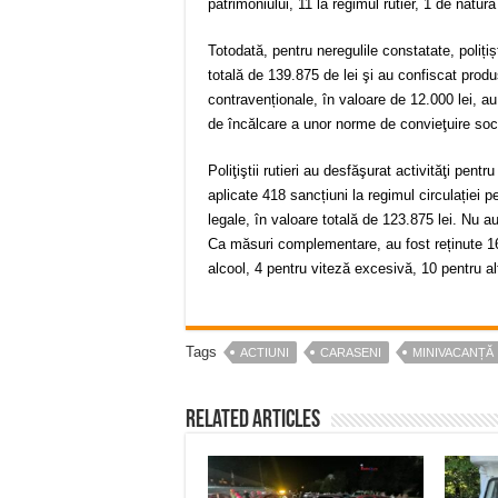
patrimoniului, 11 la regimul rutier, 1 de natu
Totodată, pentru neregulile constatate, polițiș
totală de 139.875 de lei şi au confiscat prod
contravenționale, în valoare de 12.000 lei, a
de încălcare a unor norme de convieţuire socială
Poliţiştii rutieri au desfăşurat activităţi pentr
aplicate 418 sancțiuni la regimul circulației 
legale, în valoare totală de 123.875 lei. Nu au
Ca măsuri complementare, au fost reținute 1
alcool, 4 pentru viteză excesivă, 10 pentru alt
Tags
ACTIUNI
CARASENI
MINIVACANȚĂ
Related Articles