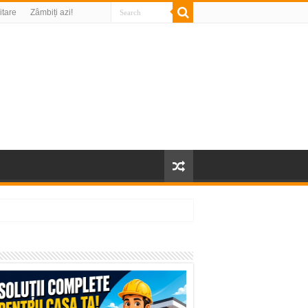
litare
Zâmbiți azi!