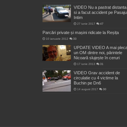
VIDEO Nu a pastrat distanta
si a facut accident pe Pasaju
Intim
27 iunie 2017
47
Parcări private și mașini ridicate la Reșița
10 ianuarie 2012
33
UPDATE VIDEO A mai pleca
un OM dintre noi, părintele
Nicoară slujește în ceruri
17 iunie 2013
31
VIDEO Grav accident de
circulatie cu 4 victime la
Buchin pe Dn6
14 august 2017
30