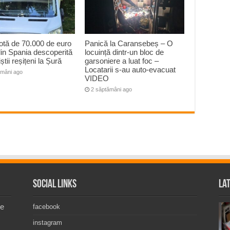
otă de 70.000 de euro
Panică la Caransebeș – O
din Spania descoperită
locuință dintr-un bloc de
iștii reșițeni la Șură
garsoniere a luat foc –
Locatarii s-au auto-evacuat
ămâni ago
VIDEO
2 săptămâni ago
Social Links
La
de
facebook
instagram