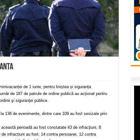
flori de vară și râsete de copii la Carașova VIDEO
– avarie – 04.08.2026 – str. Văliugului și Plastomet
SEBEȘ – 04.08.2026 – avarie – Calea Severinului
RANSEBEȘ avarie
 cartier Țerova – avarie – 04.08.2026
RANTA
 minivacanței de 1 iunie, pentru liniștea și siguranța
 număr de 187 de patrule de ordine publică au acționat pentru
rdinii şi siguranţei publice.
t la 138 de evenimente, dintre care 109 au fost sesizate prin
în această perioadă au fost constatate 43 de infracţiuni, 8
3 de infracțiuni au fost: 14 contra persoanei, 12 contra