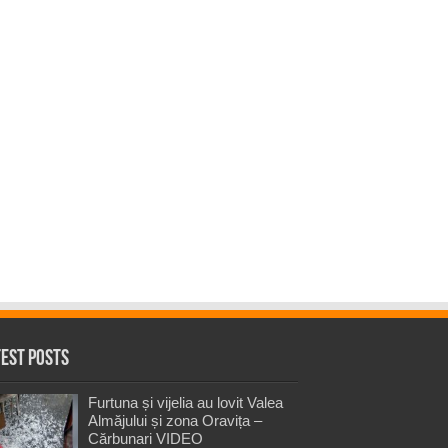
test Posts
Furtuna și vijelia au lovit Valea
Almăjului și zona Oravița –
Cărbunari VIDEO