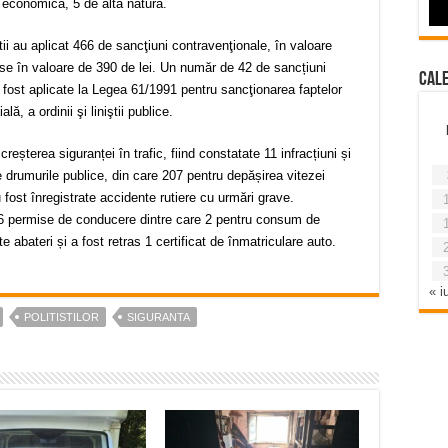
ră economică, 5 de altă natură.
tii au aplicat 466 de sancţiuni contravenţionale, în valoare
use în valoare de 390 de lei. Un număr de 42 de sancțiuni
Cal
u fost aplicate la Legea 61/1991 pentru sancţionarea faptelor
, a ordinii şi liniştii publice.
u creșterea siguranței în trafic, fiind constatate 11 infracțiuni și
pe drumurile publice, din care 207 pentru depășirea vitezei
 fost înregistrate accidente rutiere cu urmări grave.
6 permise de conducere dintre care 2 pentru consum de
e abateri și a fost retras 1 certificat de înmatriculare auto.
« iu
POLITISTILOR
SIGURANTA