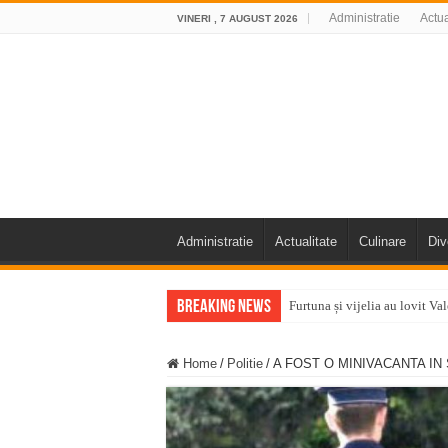
Administratie
Actua
VINERI , 7 AUGUST 2026
Administratie
Actualitate
Culinare
Div
Breaking News
Furtuna și vijelia au lovit V
Întreruperi temporare ale fur
Home
/
Politie
/
A FOST O MINIVACANTA IN
ANUNŢ OPRIRE ANUNŢ OPRIR
Anunț important – Închidere 
Ștrandul Termal Ring din Ora