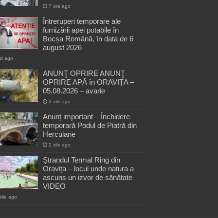
7 ore ago
Întreruperi temporare ale
furnizării apei potabile în
Bocșa Română, în data de 6
august 2026
zi ago
ANUNŢ OPRIRE ANUNŢ
OPRIRE APĂ în ORAVIȚA –
05.08.2026 – avarie
2 zile ago
Anunț important – Închidere
temporară Podul de Piatră din
Herculane
2 zile ago
Ștrandul Termal Ring din
Oravița – locul unde natura a
ascuns un izvor de sănătate
VIDEO
zile ago