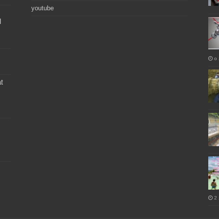
youtube
l
o 
t
2 