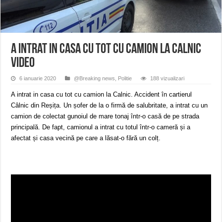
ANUNŢ OPRIRE APĂ în CARANSEBEȘ – 04.08.2026 – avarie – Calea Severinu
ANUNŢ OPRIRE APĂ în CARANSEBEȘ avarie
ANUNȚ OPRIRE APĂ în Reșița, cartier Țerova – avarie – 04.08.2026
A intrat in casa cu tot cu camion la Calnic
VIDEO
6 ianuarie 2020
@Breaking news
,
Politie
188 vizualizari
A intrat in casa cu tot cu camion la Calnic. Accident în cartierul
Câlnic din Reșița. Un șofer de la o firmă de salubritate, a intrat cu un
camion de colectat gunoiul de mare tonaj într-o casă de pe strada
principală. De fapt, camionul a intrat cu totul într-o cameră și a
afectat și casa vecină pe care a lăsat-o fără un colț.