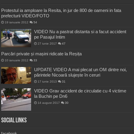
Protestul ia amploare la Resita, in jur de 800 de oameni in fata
prefecturii VIDEO/FOTO
19 ianuarie 2012
54
VIDEO Nu a pastrat distanta si a facut accident
pe Pasajul Intim
27 iunie 2017
47
Parcări private și mașini ridicate la Reșița
10 ianuarie 2012
33
UPDATE VIDEO A mai plecat un OM dintre noi,
părintele Nicoară slujește în ceruri
17 iunie 2013
31
VIDEO Grav accident de circulatie cu 4 victime
la Buchin pe Dn6
14 august 2017
30
Social Links
facebook