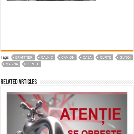
Tags
BRATTNER
CALNIC
CAMION
CASA
CURTE
GUNOI
MASINA
PERETE
Related Articles