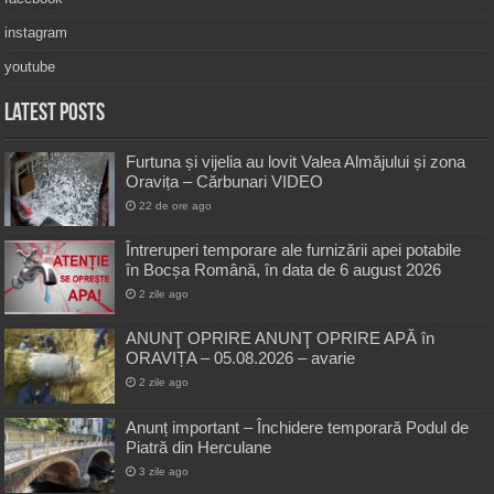
instagram
youtube
Latest Posts
Furtuna și vijelia au lovit Valea Almăjului și zona
Oravița – Cărbunari VIDEO
22 de ore ago
Întreruperi temporare ale furnizării apei potabile
în Bocșa Română, în data de 6 august 2026
2 zile ago
ANUNŢ OPRIRE ANUNŢ OPRIRE APĂ în
ORAVIȚA – 05.08.2026 – avarie
2 zile ago
Anunț important – Închidere temporară Podul de
Piatră din Herculane
3 zile ago