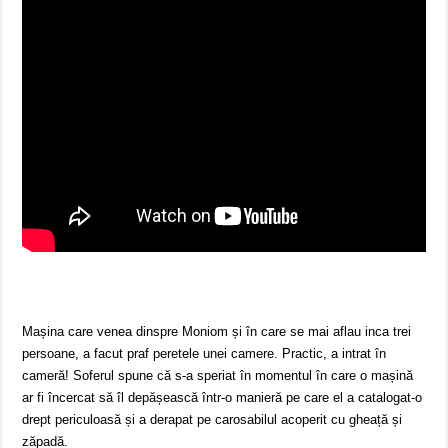
Mașina care venea dinspre Moniom și în care se mai aflau inca trei
persoane, a facut praf peretele unei camere. Practic, a intrat în
cameră! Soferul spune că s-a speriat în momentul în care o mașină
ar fi încercat să îl depășească într-o manieră pe care el a catalogat-o
drept periculoasă și a derapat pe carosabilul acoperit cu gheață și
zăpadă.