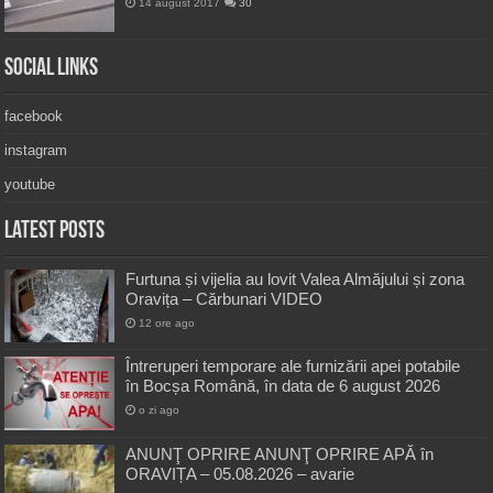
14 august 2017
30
Social Links
facebook
instagram
youtube
Latest Posts
Furtuna și vijelia au lovit Valea Almăjului și zona
Oravița – Cărbunari VIDEO
12 ore ago
Întreruperi temporare ale furnizării apei potabile
în Bocșa Română, în data de 6 august 2026
o zi ago
ANUNŢ OPRIRE ANUNŢ OPRIRE APĂ în
ORAVIȚA – 05.08.2026 – avarie