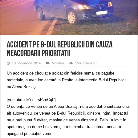
ANUNŢ OPRIRE APĂ în CARANSEBEȘ – 04.08.2026 – avarie – Calea Severinu
ANUNŢ OPRIRE APĂ în CARANSEBEȘ avarie
ANUNȚ OPRIRE APĂ în Reșița, cartier Țerova – avarie – 04.08.2026
Accident pe B-dul Republicii din cauza
neacordarii prioritatii
13 decembrie 2014
Monden
150 vizualizari
Un accident de circulație soldat din fericire numai cu pagube
materiale, a avut loc aseară la Reșița la intersecția B-dul Republicii
cu Aleea Buziaș.
[youtube id=”nstTsPznCqI”]
O șoferiță ce venea de pe Aleea Buziaș, nu a acordat prioritatea unui
alt autovehicul ce venea pe B-dul Republicii, dinspre Intim. Impactul
nu a mai putut fi evitat, mașina ce venea dinspre Al Felix, a lovit în
spate mașina de pe bulevard și i-a schimbat traiectoria, aceasta
ajungând pe spațiul verde.