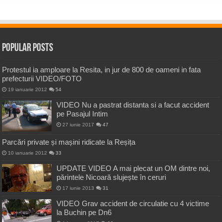
Popular Posts
Protestul ia amploare la Resita, in jur de 800 de oameni in fata
prefecturii VIDEO/FOTO
19 ianuarie 2012
54
VIDEO Nu a pastrat distanta si a facut accident
pe Pasajul Intim
27 iunie 2017
47
Parcări private și mașini ridicate la Reșița
10 ianuarie 2012
33
UPDATE VIDEO A mai plecat un OM dintre noi,
părintele Nicoară slujește în ceruri
17 iunie 2013
31
VIDEO Grav accident de circulatie cu 4 victime
la Buchin pe Dn6