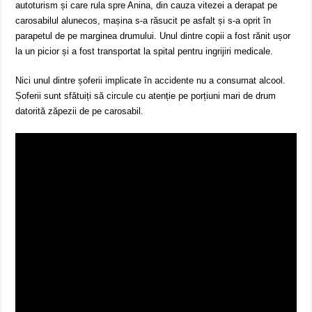
autoturism și care rula spre Anina, din cauza vitezei a derapat pe
carosabilul alunecos, mașina s-a răsucit pe asfalt și s-a oprit în
parapetul de pe marginea drumului. Unul dintre copii a fost rănit ușor
la un picior și a fost transportat la spital pentru ingrijiri medicale.
Nici unul dintre șoferii implicate în accidente nu a consumat alcool.
Șoferii sunt sfătuiți să circule cu atenție pe porțiuni mari de drum
datorită zăpezii de pe carosabil.