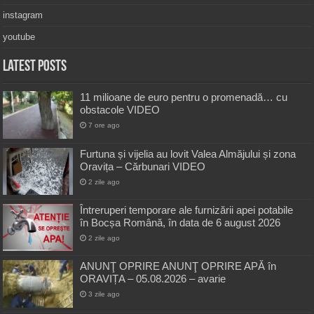
instagram
youtube
Latest Posts
11 milioane de euro pentru o promenadă… cu
obstacole VIDEO
7 ore ago
Furtuna și vijelia au lovit Valea Almăjului și zona
Oravița – Cărbunari VIDEO
2 zile ago
Întreruperi temporare ale furnizării apei potabile
în Bocșa Română, în data de 6 august 2026
2 zile ago
ANUNŢ OPRIRE ANUNŢ OPRIRE APĂ în
ORAVIȚA – 05.08.2026 – avarie
3 zile ago