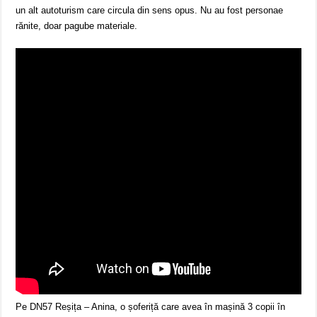
un alt autoturism care circula din sens opus. Nu au fost personae
rănite, doar pagube materiale.
Pe DN57 Reșița – Anina, o șoferiță care avea în mașină 3 copii în