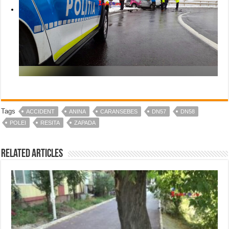
Tags
ACCIDENT
ANINA
CARANSEBES
DN57
DN58
POLEI
RESITA
ZAPADA
Related Articles