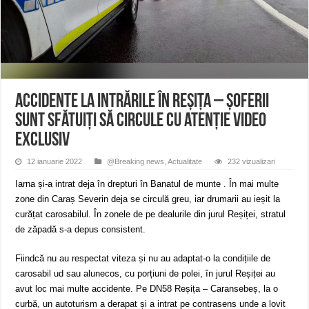
ANUNȚ OPRIRE APĂ în Reșița – avarie – 04.08.2026 – str. Văliugului și Plasto
ANUNŢ OPRIRE APĂ în CARANSEBEȘ – 04.08.2026 – avarie – Calea Severinu
ANUNŢ OPRIRE APĂ în CARANSEBEȘ avarie
Accidente la intrările în Reșița – Șoferii
sunt sfătuiți să circule cu atenție VIDEO
EXCLUSIV
12 ianuarie 2022
@Breaking news
,
Actualitate
232 vizualizari
Iarna și-a intrat deja în drepturi în Banatul de munte . În mai multe
zone din Caraș Severin deja se circulă greu, iar drumarii au ieșit la
curățat carosabilul. În zonele de pe dealurile din jurul Reșiței, stratul
de zăpadă s-a depus consistent.
Fiindcă nu au respectat viteza și nu au adaptat-o la condițiile de
carosabil ud sau alunecos, cu porțiuni de polei, în jurul Reșiței au
avut loc mai multe accidente. Pe DN58 Reșița – Caransebeș, la o
curbă, un autoturism a derapat și a intrat pe contrasens unde a lovit