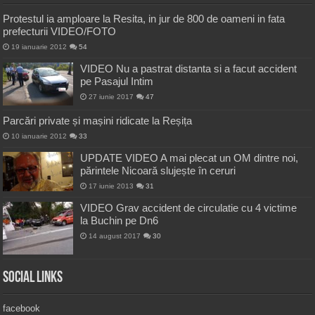
Protestul ia amploare la Resita, in jur de 800 de oameni in fata
prefecturii VIDEO/FOTO
19 ianuarie 2012
54
VIDEO Nu a pastrat distanta si a facut accident
pe Pasajul Intim
27 iunie 2017
47
Parcări private și mașini ridicate la Reșița
10 ianuarie 2012
33
UPDATE VIDEO A mai plecat un OM dintre noi,
părintele Nicoară slujește în ceruri
17 iunie 2013
31
VIDEO Grav accident de circulatie cu 4 victime
la Buchin pe Dn6
14 august 2017
30
Social Links
facebook