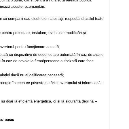
cuința proprie, cât și pentru a nu afecta rețeaua publică,
, urmează aceste recomandări:
 cu companii sau electricieni atestați, respectând astfel toate
pentru proiectare, instalare, eventuale modificări și
invertorul pentru funcționare corectă;
 dotată cu dispozitive de deconectare automată în caz de avarie
tare în caz de nevoie la firma/persoana autorizată care face
alației dacă nu ai calificarea necesară;
nergie în ceea ce privește setările invertorului și informează-l
nu doar la eficiență energetică, ci și la siguranță deplină –
culoase: