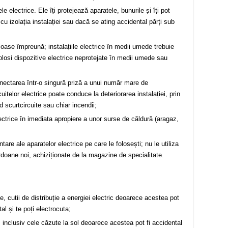
e electrice. Ele îți protejează aparatele, bunurile și îți pot
cu izolația instalației sau dacă se ating accidental părți sub
uloase împreună; instalațiile electrice în medii umede trebuie
folosi dispozitive electrice neprotejate în medii umede sau
conectarea într-o singură priză a unui număr mare de
telor electrice poate conduce la deteriorarea instalației, prin
d scurtcircuite sau chiar incendii;
lectrice în imediata apropiere a unor surse de căldură (aragaz,
tare ale aparatelor electrice pe care le folosești; nu le utiliza
rdoane noi, achiziționate de la magazine de specialitate.
ice, cutii de distribuție a energiei electric deoarece acestea pot
l și te poți electrocuta;
), inclusiv cele căzute la sol deoarece acestea pot fi accidental