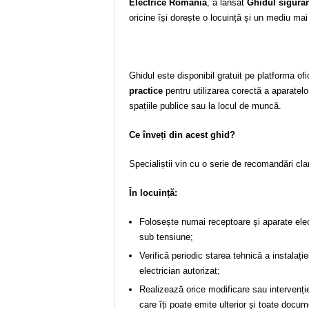
Electrice România
, a lansat
Ghidul siguran
oricine își dorește o locuință și un mediu mai 
Ghidul este disponibil gratuit pe platforma of
practice
pentru utilizarea corectă a aparatelor ș
spațiile publice sau la locul de muncă.
Ce înveți din acest ghid?
Specialiștii vin cu o serie de recomandări cla
În locuință:
Folosește numai receptoare și aparate ele
sub tensiune;
Veri­fică periodic starea tehnică a instalație
electrician autorizat;
Realizează orice modificare sau intervenție 
care îți poate emite ulterior și toate docum