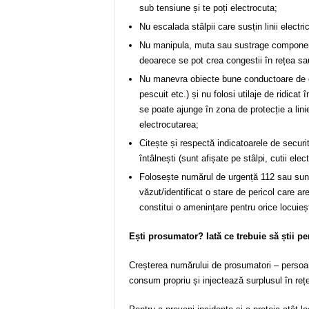
sub tensiune și te poți electrocuta;
Nu escalada stâlpii care susțin linii electri
Nu manipula, muta sau sustrage componente a
deoarece se pot crea congestii în rețea sa
Nu manevra obiecte bune conductoare de ele
pescuit etc.) și nu folosi utilaje de ridicat
se poate ajunge în zona de protecție a lini
electrocutarea;
Citește și respectă indicatoarele de securit
întâlnești (sunt afișate pe stâlpi, cutii elec
Folosește numărul de urgență 112 sau sună l
văzut/identi­ficat o stare de pericol care ar
constitui o amenințare pentru orice locuieș
E
ș
ti prosumator? Iat
ă
ce trebuie s
ă
ș
tii p
Creșterea numărului de prosumatori – persoane
consum propriu și injectează surplusul în rețea