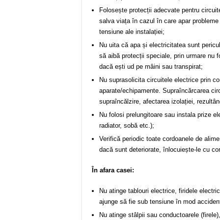
Folosește protecții adecvate pentru circuitel
salva viața în cazul în care apar probleme 
tensiune ale instalației;
Nu uita că apa și electricitatea sunt peric
să aibă protecții speciale, prin urmare nu 
dacă ești ud pe mâini sau transpirat;
Nu suprasolicita circuitele electrice prin 
aparate/echipamente. Supraîncărcarea circui
supraîncălzire, afectarea izolației, rezultân
Nu folosi prelungitoare sau instala prize e
radiator, sobă etc.);
Veri­fică periodic toate cordoanele de alimen
dacă sunt deteriorate, înlocuiește-le cu co
În afara casei:
Nu atinge tablouri electrice, firidele electr
ajunge să fie sub tensiune în mod accidenta
Nu atinge stâlpii sau conductoarele (fi­rele