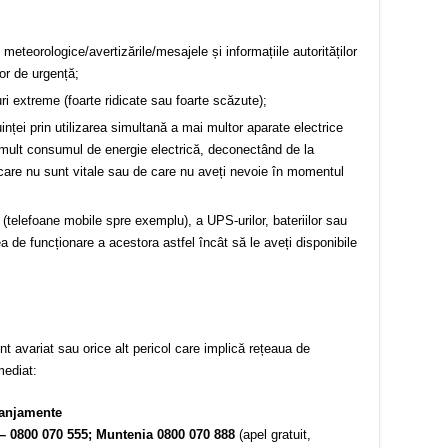
e meteorologice/avertizările/mesajele și informațiile autorităților
lor de urgență;
i extreme (foarte ridicate sau foarte scăzute);
uinței prin utilizarea simultană a mai multor aparate electrice
mult consumul de energie electrică, deconectând de la
e care nu sunt vitale sau de care nu aveți nevoie în momentul
ce (telefoane mobile spre exemplu), a UPS-urilor, bateriilor sau
a de funcționare a acestora astfel încât să le aveți disponibile
t avariat sau orice alt pericol care implică rețeaua de
mediat:
ranjamente
– 0800 070 555; Muntenia 0800 070 888
(apel gratuit,