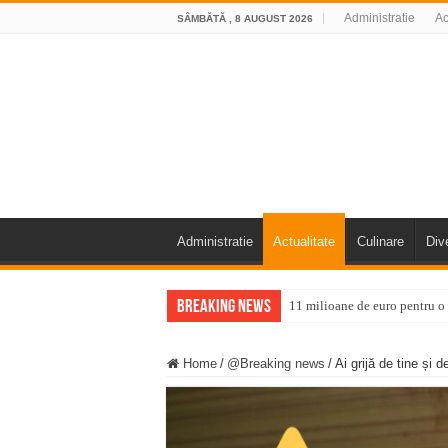
Administratie
Ac
SÂMBĂTĂ , 8 AUGUST 2026
Administratie
Actualitate
Culinare
Div
Breaking News
11 milioane de euro pentru
Furtuna și vijelia au lovit V
Home
/
@Breaking news
/
Ai grijă de tine și 
Întreruperi temporare ale fur
ANUNŢ OPRIRE ANUNŢ OPRIR
Anunț important – Închidere 