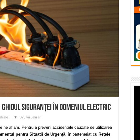
vița – locul unde natura a ascuns un izvor de sănătate VIDEO
flori de vară și râsete de copii la Carașova VIDEO
– avarie – 04.08.2026 – str. Văliugului și Plastomet
SEBEȘ – 04.08.2026 – avarie – Calea Severinului
RANSEBEȘ avarie
gi: Ghidul siguranței în domeniul electric
litate
375 vizualizari
e ne aflăm. Pentru a preveni accidentele cauzate de utilizarea
amentul pentru Situații de Urgență
, în parteneriat cu
Rețele