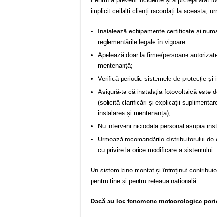
Pentru a preveni incidente și a proteja atât lo
implicit ceilalți clienți racordați la aceasta
Instalează echipamente certificate și numai
reglementările legale în vigoare;
Apelează doar la firme/persoane autorizate 
mentenanță;
Verifică periodic sistemele de protecție și 
Asigură-te că instalația fotovoltaică este
(solicită clarificări și explicații suplimen
instalarea și mentenanța);
Nu interveni niciodată personal asupra inst
Urmează recomandările distribuitorului de e
cu privire la orice modificare a sistemului.
Un sistem bine montat și întreținut contribuie 
pentru tine și pentru rețeaua națională.
Dacă au loc fenomene meteorologice peri