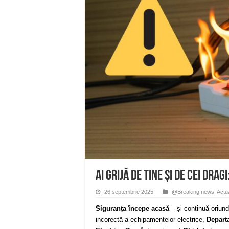
Ștrandul Termal Ring din Ora
Miresme de lavandă, mentă și 
ANUNȚ OPRIRE APĂ în Reșița 
ANUNŢ OPRIRE APĂ în CARAN
ANUNŢ OPRIRE APĂ în CA
Ai grijă de tine și de cei dra
26 septembrie 2025
@Breaking news
,
Actua
Siguranța începe acasă
– și continuă oriund
incorectă a echipamentelor electrice,
Depart