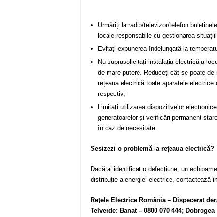
Urmăriți la radio/televizor/telefon buletinel
locale responsabile cu gestionarea situații
Evitați expunerea îndelungată la temperatur
Nu suprasolicitați instalația electrică a loc
de mare putere. Reduceți cât se poate de 
rețeaua electrică toate aparatele electric
respectiv;
Limitați utilizarea dispozitivelor electroni
generatoarelor și verificări permanent stare
în caz de necesitate.
Sesizezi o problem
ă
la re
ț
eaua electric
ă
?
Dacă ai identificat o defecțiune, un echipamen
distribuție a energiei electrice, contactează i
Re
ț
ele Electrice România – Dispecerat de
Telverde: Banat – 0800 070 444; Dobrogea 