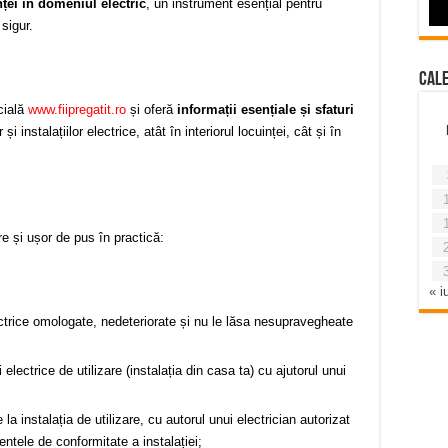
ței în domeniul electric
, un instrument esențial pentru
sigur.
Cal
icială
www.fiipregatit.ro
și oferă
informații esențiale și sfaturi
i instalațiilor electrice, atât în interiorul locuinței, cât și în
re și ușor de pus în practică:
« iu
ctrice omologate, nedeteriorate și nu le lăsa nesupravegheate
i electrice de utilizare (instalația din casa ta) cu ajutorul unui
la instalația de utilizare, cu autorul unui electrician autorizat
entele de conformitate a instalației;