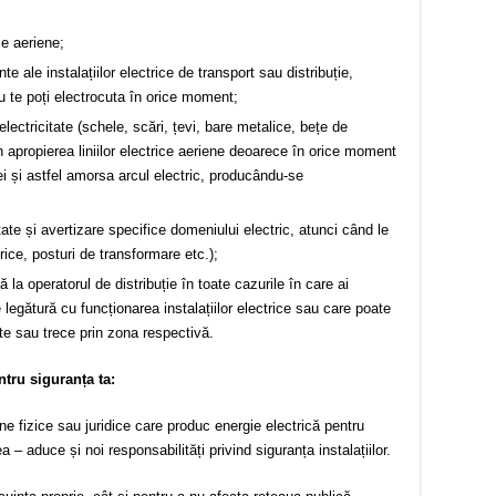
ce aeriene;
le instalațiilor electrice de transport sau distribuție,
u te poți electrocuta în orice moment;
ctricitate (schele, scări, țevi, bare metalice, bețe de
 în apropierea liniilor electrice aeriene deoarece în orice moment
ei și astfel amorsa arcul electric, producându-se
ate și avertizare specifi­ce domeniului electric, atunci când le
trice, posturi de transformare etc.);
a operatorul de distribuție în toate cazurile în care ai
e legătură cu funcționarea instalațiilor electrice sau care poate
te sau trece prin zona respectivă.
entru siguran
ț
a ta:
 fizice sau juridice care produc energie electrică pentru
 – aduce și noi responsabilități privind siguranța instalațiilor.