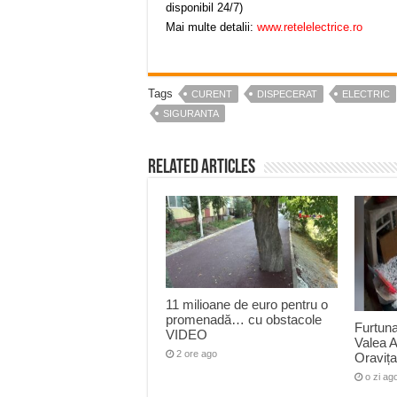
disponibil 24/7)
Mai multe detalii:
www.retelelectrice.ro
Tags
CURENT
DISPECERAT
ELECTRIC
SIGURANTA
Related Articles
11 milioane de euro pentru o
promenadă… cu obstacole
Furtuna 
VIDEO
Valea A
2 ore ago
Oraviț
o zi ag