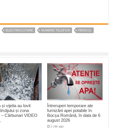
ELECTROCUTARE
NUMERE TELEFON
PERICOL
și vijelia au lovit
Întreruperi temporare ale
lmăjului și zona
furnizării apei potabile în
a – Cărbunari VIDEO
Bocșa Română, în data de 6
august 2026
o
2 zile ago