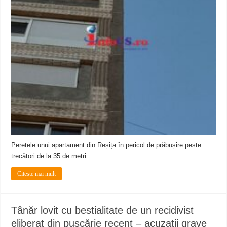
Peretele unui apartament din Reșița în pericol de prăbușire peste
trecători de la 35 de metri
Citeste mai mult
Tânăr lovit cu bestialitate de un recidivist
eliberat din pușcărie recent – acuzații grave