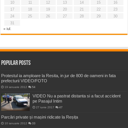
10
11
12
13
14
15
16
17
18
19
20
21
22
23
24
25
26
27
28
29
30
31
« iul.
Popular Posts
Protestul ia amploare la Resita, in jur de 800 de oameni in fata
prefecturii VIDEO/FOTO
19 ianuarie 2012
54
VIDEO Nu a pastrat distanta si a facut accident
pe Pasajul Intim
27 iunie 2017
47
Parcări private și mașini ridicate la Reșița
10 ianuarie 2012
33