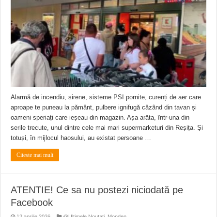
ANUNŢ OPRIRE APĂ în CARANSEBEȘ – 04.08.2026 – avarie – Calea Severinu
ANUNŢ OPRIRE APĂ în CARANSEBEȘ avarie
ANUNȚ OPRIRE APĂ în Reșița, cartier Țerova – avarie – 04.08.2026
Alarmă de incendiu, sirene, sisteme PSI pornite, curenți de aer care
aproape te puneau la pământ, pulbere ignifugă căzând din tavan și
oameni speriați care ieșeau din magazin. Așa arăta, într-una din
serile trecute, unul dintre cele mai mari supermarketuri din Reșița. Și
totuși, în mijlocul haosului, au existat persoane …
Citeste mai mult
ATENTIE! Ce sa nu postezi niciodată pe
Facebook
12 aprilie 2026
@Ultimele Noutati
,
Monden