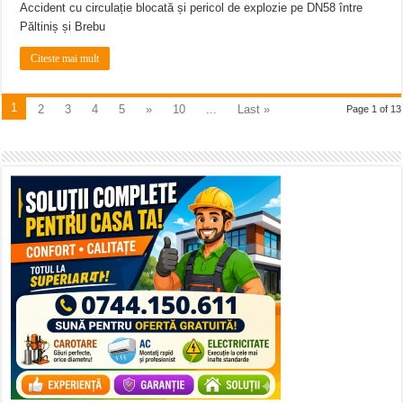
Accident cu circulație blocată și pericol de explozie pe DN58 între
Păltiniș și Brebu
Citeste mai mult
1
2
3
4
5
»
10
...
Last »
Page 1 of 13