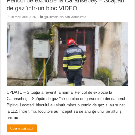
Pericol de explozie la Caransebeș – Scăpări
de gaz într-un bloc VIDEO
18 februarie 2026
@Ultimele Noutati
,
Actualitate
UPDATE – Situația a revenit la normal Pericol de explozie la
Caransebeș – Scăpări de gaz într-un bloc de garsoniere din cartierul
Pipirig. Locatarii blocului au simțit miros puternic de gaz și au sunat
la 112. Între timp, locuitorii au început să se anunțe unul pe altul și
unii au …
Citeste mai mult