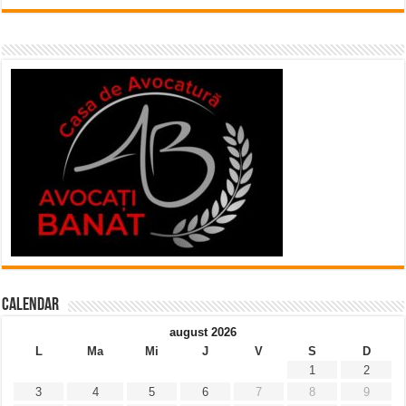
Calendar
august 2026
L
Ma
Mi
J
V
S
D
1
2
3
4
5
6
7
8
9