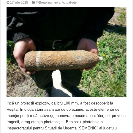
17 iulie 2025
@Breaking news
,
Actualitate
Încă un proiectil exploziv, calibru 100 mm, a fost descoperit la
Reșița. În ciuda stării avansate de coroziune, aceste elemente de
muniție pot fi încă active şi, manevrate necorespunzător, pot provoca
tragedii, atrag atenția pirotehniștii. Echipajul pirotehnic al
Inspectoratului pentru Situații de Urgență “SEMENIC” al județului