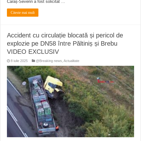
Caraș-Severin a fost solicitat …
Citeste mai mult
Accident cu circulație blocată și pericol de
explozie pe DN58 între Păltiniș și Brebu
VIDEO EXCLUSIV
8 iulie 2025
@Breaking news
,
Actualitate