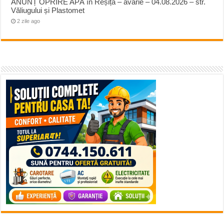
ANUNȚ OPRIRE APĂ în Reșița – avarie – 04.08.2026 – str.
Văliugului și Plastomet
2 zile ago