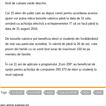
fiind de culoare verde deschis.
Cei 15 elevi din județ care au depus cereri pentru acordarea acestui
ajutor vor putea ridica bonurile valorice până la data de 31 iulie,
urmând ca achiziţia efectivă a echipamentelor IT să se facă până la
data de 31 august 2016.
De bonurile valorice pot beneficia elevii și studenții din învătământul
de stat sau particular acreditat, în vârstă de până la 26 de ani, care
provin din familii cu un venit brut lunar de maximum 150 lei pe
membru de familie.
În cei 11 ani de aplicare a programului „Euro 200″ au beneficiat de
sprijin pentru achiziţia de computere 293.373 de elevi şi studenţi la
nivel național.
Tags
15 ELEVI
AJUTOR
AVEA
CALCULATOR
NOU
VOR