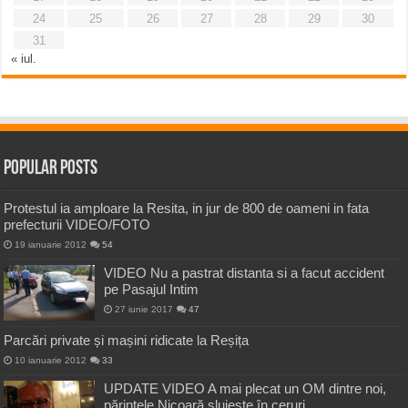
24
25
26
27
28
29
30
31
« iul.
Popular Posts
Protestul ia amploare la Resita, in jur de 800 de oameni in fata
prefecturii VIDEO/FOTO
19 ianuarie 2012
54
VIDEO Nu a pastrat distanta si a facut accident
pe Pasajul Intim
27 iunie 2017
47
Parcări private și mașini ridicate la Reșița
10 ianuarie 2012
33
UPDATE VIDEO A mai plecat un OM dintre noi,
părintele Nicoară slujește în ceruri