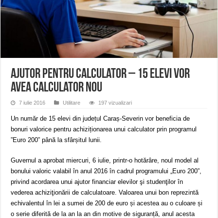
ANUNŢ OPRIRE APĂ în CARANSEBEȘ – 04.08.2026 – avarie – Calea Severinu
ANUNŢ OPRIRE APĂ în CARANSEBEȘ avarie
ANUNȚ OPRIRE APĂ în Reșița, cartier Țerova – avarie – 04.08.2026
Ajutor pentru calculator – 15 elevi vor
avea calculator nou
7 iulie 2016
Utilitare
197 vizualizari
Un număr de 15 elevi din județul Caraș-Severin vor beneficia de
bonuri valorice pentru achiziționarea unui calculator prin programul
”Euro 200” până la sfârșitul lunii.
Guvernul a aprobat miercuri, 6 iulie, printr-o hotărâre, noul model al
bonului valoric valabil în anul 2016 în cadrul programului „Euro 200”,
privind acordarea unui ajutor financiar elevilor şi studenţilor în
vederea achiziţionării de calculatoare. Valoarea unui bon reprezintă
echivalentul în lei a sumei de 200 de euro și acestea au o culoare și
o serie diferită de la an la an din motive de siguranță, anul acesta