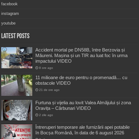
facebook
instagram
youtube
Latest Posts
Accident mortal pe DN58B, între Berzovia și
Măureni. Mașina și un TIR au luat foc în urma
impactului VIDEO
8 ore ago
11 milioane de euro pentru o promenadă… cu
obstacole VIDEO
21 de ore ago
Furtuna și vijelia au lovit Valea Almăjului și zona
Oravița – Cărbunari VIDEO
2 zile ago
Întreruperi temporare ale furnizării apei potabile
în Bocșa Română, în data de 6 august 2026