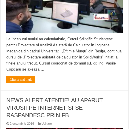
La începutul noului an calendaristic, Cercul Științific Studențesc
pentru Proiectare și Analiză Asistată de Calculator în Ingineria
Mecanică din cadrul Universității „Eftimie Murgu” din Reşiţa, continuă
cursul de „Proiectare asistată de calculator în SolidWorks” inițiat la
finele anului trecut. Cursul coordonat de domnul ș.l. dr. ing. Vasile
Cojocaru se axează …
Citeste mai mult
NEWS ALERT ATENTIE! AU APARUT
VIRUSII PE INTERNET SI SE
RASPANDESC PRIN FB
2 octombrie 2016
Utilitare