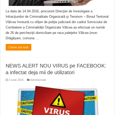
La data de 14.04.2016, procurorii Direcţiei de Investigare a
Infracţiunilor de Criminalitate Organizată şi Terorism – Biroul Teritorial
Vâlcea îmreună cu ofiţeri de poliţie judiciară din cadrul Serviciului de
Combatere a Criminalității Organizate Vâlcea au efectuat un număr
de 26 de percheziţii domiciliare pe raza judeţelor Vâlcea (mun.
Drăgășani, comuna …
Citeste mai mult
NEWS ALERT NOU VIRUS pe FACEBOOK:
a infectat deja mii de utilizatori
2 iunie 2015
Administratie