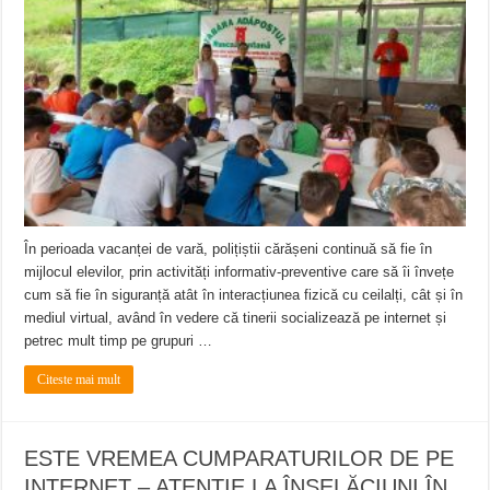
În perioada vacanței de vară, polițiștii cărășeni continuă să fie în
mijlocul elevilor, prin activități informativ-preventive care să îi învețe
cum să fie în siguranță atât în interacțiunea fizică cu ceilalți, cât și în
mediul virtual, având în vedere că tinerii socializează pe internet și
petrec mult timp pe grupuri …
Citeste mai mult
ESTE VREMEA CUMPARATURILOR DE PE
INTERNET – ATENȚIE LA ÎNȘELĂCIUNI ÎN