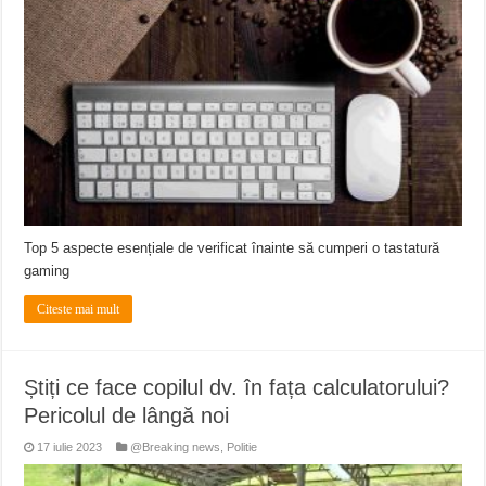
Miresme de lavandă, mentă și flori de vară și râsete de copii la Carașova VIDEO
ANUNȚ OPRIRE APĂ în Reșița – avarie – 04.08.2026 – str. Văliugului și Plasto
ANUNŢ OPRIRE APĂ în CARANSEBEȘ – 04.08.2026 – avarie – Calea Severinu
Top 5 aspecte esențiale de verificat înainte să cumperi o tastatură
gaming
Citeste mai mult
Știți ce face copilul dv. în fața calculatorului?
Pericolul de lângă noi
17 iulie 2023
@Breaking news
,
Politie