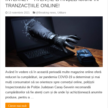
TRANZACȚIILE ONLINE!
13 noiembrie 2021
@Breaking news
,
Utilitare
Având în vedere că în această perioadă multe magazine online oferă
reduceri la cumpărături, iar pandemia COVID-19 a determinat și mai
mulți consumatori să se orienteze spre comerțul online, polițiștii
Inspectoratului de Poliție Județean Caraș-Severin recomandă
cumpărătorilor să fie atenți cum și de unde își achiziționează anumite
produse, pentru a …
Citeste mai mult