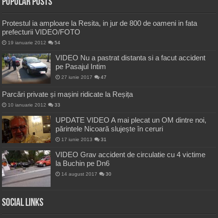
Popular Posts
Protestul ia amploare la Resita, in jur de 800 de oameni in fata
prefecturii VIDEO/FOTO
19 ianuarie 2012
54
VIDEO Nu a pastrat distanta si a facut accident
pe Pasajul Intim
27 iunie 2017
47
Parcări private și mașini ridicate la Reșița
10 ianuarie 2012
33
UPDATE VIDEO A mai plecat un OM dintre noi,
părintele Nicoară slujește în ceruri
17 iunie 2013
31
VIDEO Grav accident de circulatie cu 4 victime
la Buchin pe Dn6
14 august 2017
30
Social Links